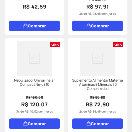
R$ 42,59
R$ 97,91
2
x de
R$
48
,
95
sem juros
Comprar
Comprar
20%
20%
Nebulizador Omron Inalar
Suplemento Alimentar Materna
Compact Ne-c810
Vitaminas E Minerais 30
Comprimidos
R$ 150,09
R$ 90,90
R$ 120,07
R$ 72,90
3
x de
R$
40
,
02
sem juros
2
x de
R$
36
,
45
sem juros
Comprar
Comprar