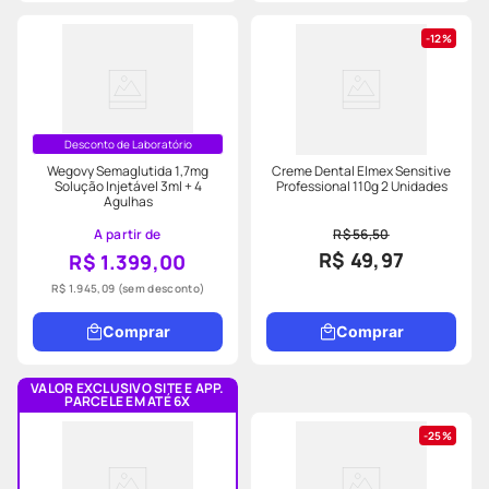
12%
Desconto de Laboratório
Wegovy Semaglutida 1,7mg
Creme Dental Elmex Sensitive
Solução Injetável 3ml + 4
Professional 110g 2 Unidades
Agulhas
A partir de
R$ 56,50
R$ 49,97
R$ 1.399,00
R$ 1.945,09
(sem desconto)
Comprar
Comprar
VALOR EXCLUSIVO SITE E APP.
PARCELE EM ATÉ 6X
25%