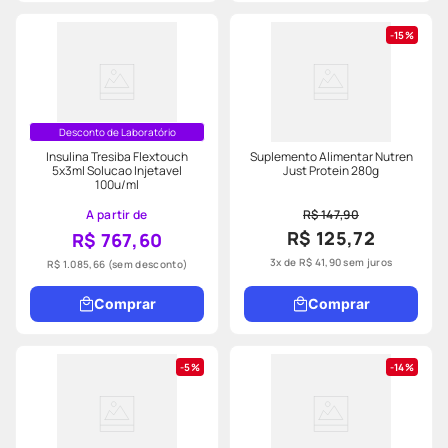
15%
Desconto de Laboratório
Insulina Tresiba Flextouch
Suplemento Alimentar Nutren
5x3ml Solucao Injetavel
Just Protein 280g
100u/ml
A partir de
R$ 147,90
R$ 125,72
R$ 767,60
3
x de
R$
41
,
90
sem juros
R$ 1.085,66
(sem desconto)
Comprar
Comprar
5%
14%