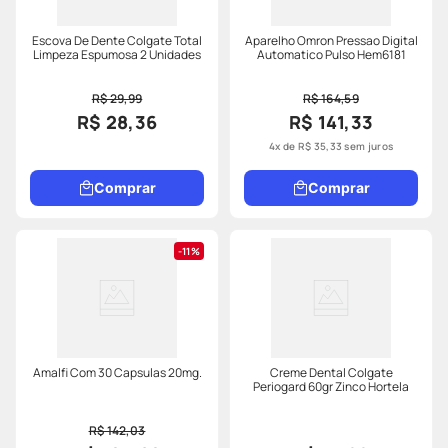
Escova De Dente Colgate Total
Aparelho Omron Pressao Digital
Limpeza Espumosa 2 Unidades
Automatico Pulso Hem6181
R$ 29,99
R$ 164,59
R$ 28,36
R$ 141,33
4
x de
R$
35
,
33
sem juros
Comprar
Comprar
11%
Amalfi Com 30 Capsulas 20mg.
Creme Dental Colgate
Periogard 60gr Zinco Hortela
R$ 142,03