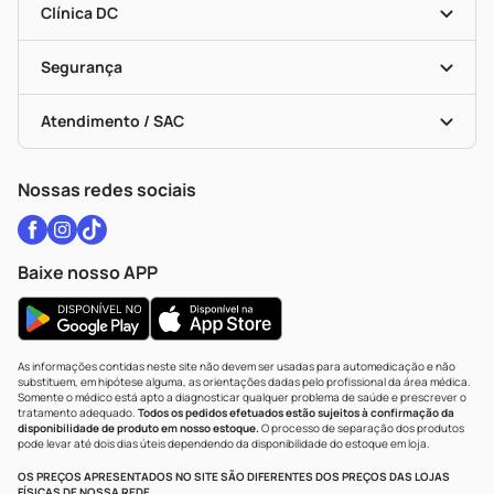
Dermaclub
Recompra Programada
Clínica DC
Descontos De Laboratório (PBM)
Medicamentos Com Receita
Cupons E Ofertas
Alomed
Vacinas
Black Friday
Formas De Pagamento
Serviços Farmacêuticos
Segurança
Troca E Devolução
Testes Rápidos
Bulas De A A Z
Autoteste Covid-19
Certificado De Segurança
Políticas De Marketplace
Vacinas
Portal Da Privacidade
Atendimento / SAC
Política De Privacidade
WhatsApp (47) 9202-1687
Atendimento@drogariacatarinense.com.br
Nossas redes sociais
Baixe nosso APP
As informações contidas neste site não devem ser usadas para automedicação e não
substituem, em hipótese alguma, as orientações dadas pelo profissional da área médica.
Somente o médico está apto a diagnosticar qualquer problema de saúde e prescrever o
tratamento adequado.
Todos os pedidos efetuados estão sujeitos à confirmação da
disponibilidade de produto em nosso estoque.
O processo de separação dos produtos
pode levar até dois dias úteis dependendo da disponibilidade do estoque em loja.
OS PREÇOS APRESENTADOS NO SITE SÃO DIFERENTES DOS PREÇOS DAS LOJAS
FÍSICAS DE NOSSA REDE.