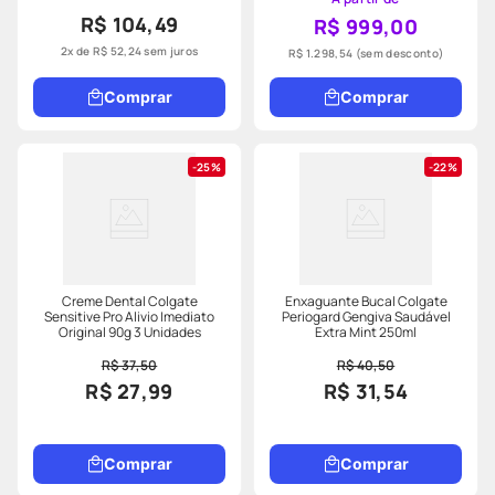
R$ 104,49
R$ 999,00
2
x de
R$
52
,
24
sem juros
R$ 1.298,54
(sem desconto)
Comprar
Comprar
25%
22%
Creme Dental Colgate
Enxaguante Bucal Colgate
Sensitive Pro Alivio Imediato
Periogard Gengiva Saudável
Original 90g 3 Unidades
Extra Mint 250ml
R$ 37,50
R$ 40,50
R$ 27,99
R$ 31,54
Comprar
Comprar