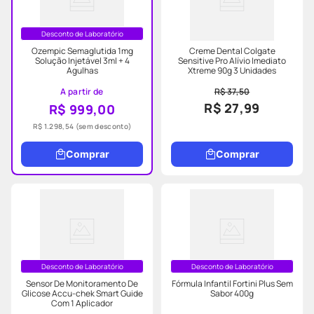
Desconto de Laboratório
Ozempic Semaglutida 1mg
Creme Dental Colgate
Solução Injetável 3ml + 4
Sensitive Pro Alívio Imediato
Agulhas
Xtreme 90g 3 Unidades
A partir de
R$ 37,50
R$ 27,99
R$ 999,00
R$ 1.298,54
(sem desconto)
Comprar
Comprar
Desconto de Laboratório
Desconto de Laboratório
Sensor De Monitoramento De
Fórmula Infantil Fortini Plus Sem
Glicose Accu-chek Smart Guide
Sabor 400g
Com 1 Aplicador