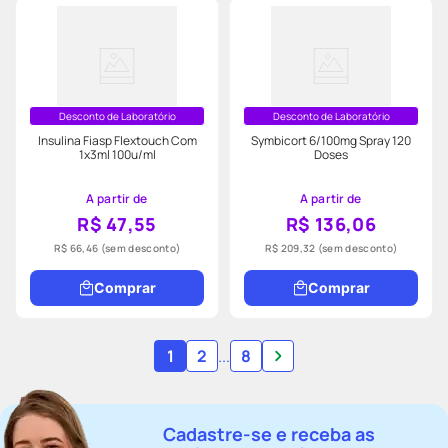
Desconto de Laboratório
Desconto de Laboratório
Insulina Fiasp Flextouch Com
Symbicort 6/100mg Spray 120
1x3ml 100u/ml
Doses
A partir de
A partir de
R$ 47,55
R$ 136,06
R$ 66,46
(sem desconto)
R$ 209,32
(sem desconto)
Comprar
Comprar
1
2
...
8
Cadastre-se e receba as