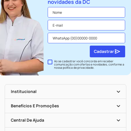
novidades da DC
Cadastrar
Ao se cadastrar você concorda em receber
comunicação com ofertas e novidades, conforme a
nossa
política de privacidade
.
Institucional
História
Nossas Lojas
Benefícios E Promoções
Trabalhe Conosco
Seja Uma Loja Parceira
Clube DC
Mapa De Categorias
Convênios
Central De Ajuda
Programa Popular Do Brasil
Encarte De Ofertas
Entrega