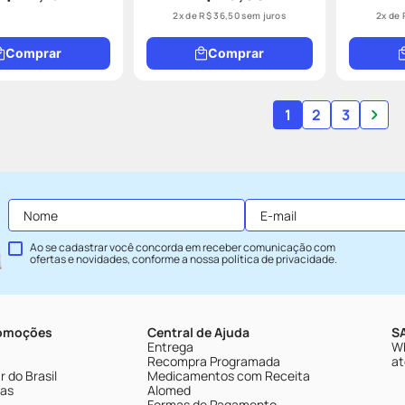
2
x de
R$
36
,
50
sem juros
2
x de
Comprar
Comprar
1
2
3
Ao se cadastrar você concorda em receber comunicação com
ofertas e novidades, conforme a nossa
política de privacidade
.
romoções
Central de Ajuda
SA
Entrega
Wh
Recompra Programada
at
 do Brasil
Medicamentos com Receita
tas
Alomed
Formas de Pagamento