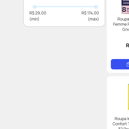
Bigfral
R$ 29,00
R$ 174,00
Modess
Roupa 
Femme P
Drylock
G/x
R
Roupa I
Confort
32 Pa