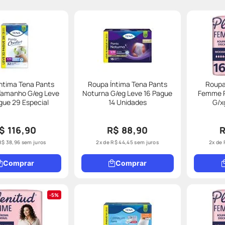
ntima Tena Pants
Roupa Íntima Tena Pants
Roupa
Tamanho G/eg Leve
Noturna G/eg Leve 16 Pague
Femme P
gue 29 Especial
14 Unidades
G/x
$ 116,90
R$ 88,90
R
R$
38
,
96
sem juros
2
x de
R$
44
,
45
sem juros
2
x de
Comprar
Comprar
5%