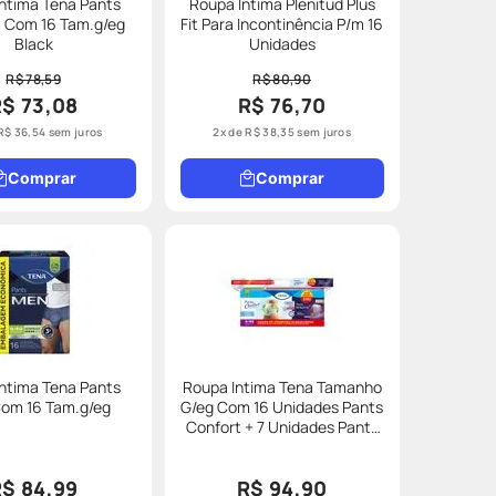
ntima Tena Pants
Roupa Íntima Plenitud Plus
t Com 16 Tam.g/eg
Fit Para Incontinência P/m 16
Black
Unidades
R$ 78,59
R$ 80,90
R$ 73,08
R$ 76,70
R$
36
,
54
sem juros
2
x de
R$
38
,
35
sem juros
Comprar
Comprar
ntima Tena Pants
Roupa Intima Tena Tamanho
om 16 Tam.g/eg
G/eg Com 16 Unidades Pants
Confort + 7 Unidades Pants
Noturna Promocional
R$ 84,99
R$ 94,90