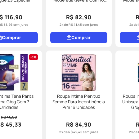
Unidades Tam.g/eg
$ 116,90
R$ 82,90
R
R$
38
,
96
sem juros
2
x de
R$
41
,
45
sem juros
2
x de
Comprar
Comprar
3%
ntima Tena Pants
Roupa Íntima Plenitud
Roupa Í
rna G/eg Com 7
Femme Para Incontinência
Unissex 
Unidades
P/m 16 Unidades
G/x
R$ 46,90
$ 45,33
R$ 84,90
2
x de
R$
42
,
45
sem juros
2
x de