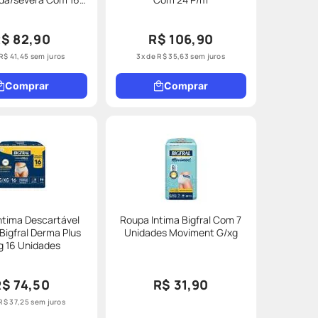
Unidades Tam.p/m
$ 82,90
R$ 106,90
R$
41
,
45
sem juros
3
x de
R$
35
,
63
sem juros
Comprar
Comprar
ntima Descartável
Roupa Intima Bigfral Com 7
Bigfral Derma Plus
Unidades Moviment G/xg
g 16 Unidades
R$ 74,50
R$ 31,90
R$
37
,
25
sem juros