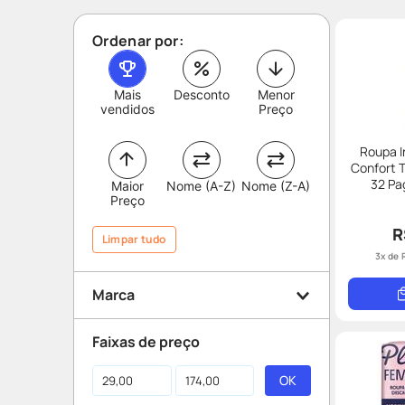
Ordenar por:
Mais
Desconto
Menor
vendidos
Preço
Roupa I
Confort 
32 Pa
Maior
Nome (A-Z)
Nome (Z-A)
Preço
R
Limpar tudo
3
x de
Marca
Faixas de preço
Tena
Plenitud