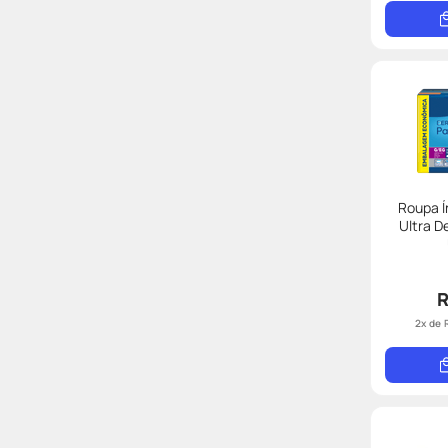
Roupa Í
Ultra D
R
2
x de