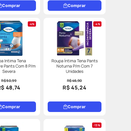
Comprar
Comprar
4%
4%
a Intima Tena
Roupa Íntima Tena Pants
e Pants Com 8 P/m
Noturna P/m Com 7
Severa
Unidades
R$ 50,99
R$ 46,90
R$ 48,74
R$ 45,24
Comprar
Comprar
13%