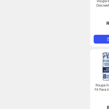
Roupa I
Discree
R
Roupa Ín
Fit Para 