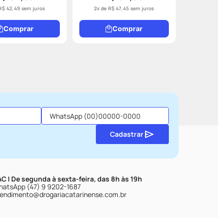
R$
42
,
49
sem juros
2
x de
R$
47
,
45
sem juros
Comprar
Comprar
Cadastrar
C | De segunda à sexta-feira, das 8h às 19h
atsApp (47) 9 9202-1687
endimento@drogariacatarinense.com.br