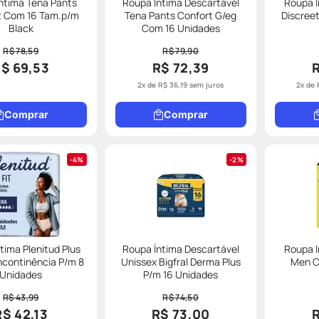
ntima Tena Pants
Roupa Íntima Descartável
Roupa I
t Com 16 Tam.p/m
Tena Pants Confort G/eg
Discree
Black
Com 16 Unidades
R$ 78,59
R$ 79,90
$ 69,53
R$ 72,39
2
x de
R$
36
,
19
sem juros
2
x de
Comprar
Comprar
4%
2%
tima Plenitud Plus
Roupa Íntima Descartável
Roupa I
Incontinência P/m 8
Unissex Bigfral Derma Plus
Men C
Unidades
P/m 16 Unidades
R$ 43,99
R$ 74,50
R$ 42,13
R$ 73,00