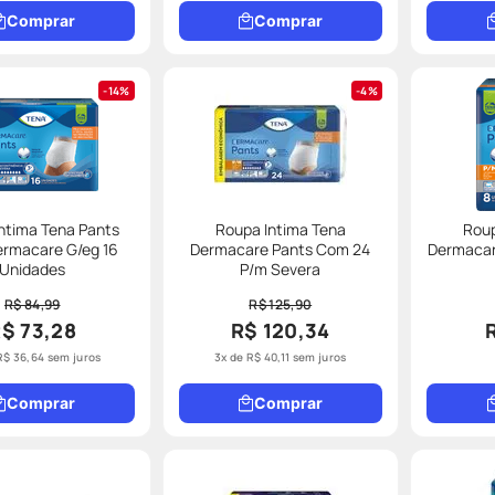
Comprar
Comprar
14%
4%
ntima Tena Pants
Roupa Intima Tena
Roup
ermacare G/eg 16
Dermacare Pants Com 24
Dermacar
Unidades
P/m Severa
R$ 84,99
R$ 125,90
$ 73,28
R$ 120,34
R$
36
,
64
sem juros
3
x de
R$
40
,
11
sem juros
Comprar
Comprar