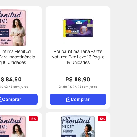
 Íntima Plenitud
Roupa Íntima Tena Pants
ara Incontinência
Noturna P/m Leve 16 Pague
g 16 Unidades
14 Unidades
$ 84,90
R$ 88,90
R$
42
,
45
sem juros
2
x de
R$
44
,
45
sem juros
Comprar
Comprar
5%
5%