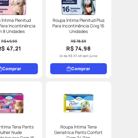
 Íntima Plenitud
Roupa Íntima Plenitud Plus
ara Incontinência
Para Incontinência G/xg 16
m 8 Unidades
Unidades
R$ 49,90
R$ 78,59
R$ 47,21
R$ 74,98
2
x de
R$
37
,
49
sem juros
Comprar
Comprar
ntima Tena Pants
Roupa Íntima Tena
ulher Nude
Geriatrica Pants Confort
da/severa Com 16
Com 24 P/m