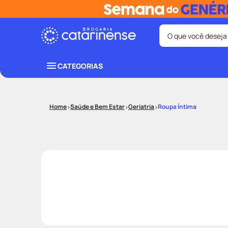
O que você deseja
Termos mais bus
CATEGORIAS
coristina
1
º
shampoo
3
º
Saúde e Bem Estar
Geriatria
Roupa Íntima
ozivy
5
º
protetor sol
7
º
fralda pamp
9
º