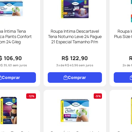
a Íntima Tena
Roupa Intima Descartavel
Roupa I
ica Pants Confort
Tena Noturno Leve 24 Pague
Plus Size
om 24 G/eg
21 Especial Tamanho P/m
$ 106,90
R$ 122,90
R$
35
,
63
sem juros
3
x de
R$
40
,
96
sem juros
2
x de
Comprar
Comprar
12%
9%