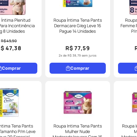
Íntima Plenitud
Roupa Íntima Tena Pants
Roupa
ara Incontinência
Dermacare G/eg Leve 16
Femme P
g 8 Unidades
Pague 14 Unidades
P/
R$ 49,90
$ 47,38
R$ 77,59
2
x de
R$
38
,
79
sem juros
Comprar
Comprar
ntima Tena Pants
Roupa Intima Tena Pants
Roupa I
 Tamanho P/m Leve
Mulher Nude
M
gue 29 Especial
Moderada/severa Com 16
Modera