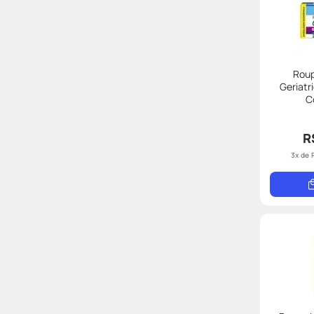
Roup
Geriatr
C
R
3
x de