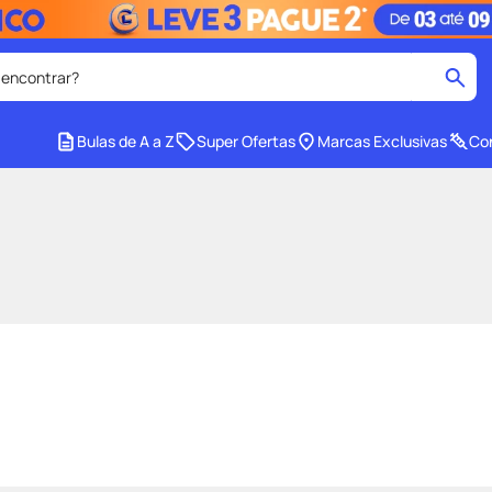
 encontrar?
cados
Bulas de A a Z
Super Ofertas
Marcas Exclusivas
Con
medley
2
º
tadalafila
4
º
lenço umedecido
6
º
ar
desodorante
8
º
ers
teste gravidez
10
º