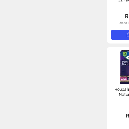
R
3
x de
Roupa Í
Notu
R