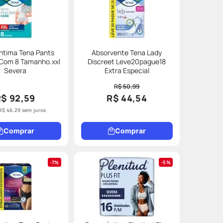
ntima Tena Pants
Absorvente Tena Lady
 Com 8 Tamanho.xxl
Discreet Leve20pague18
Severa
Extra Especial
R$ 50,99
R$ 92,59
R$ 44,54
R$
46
,
29
sem juros
Comprar
Comprar
7%
5%