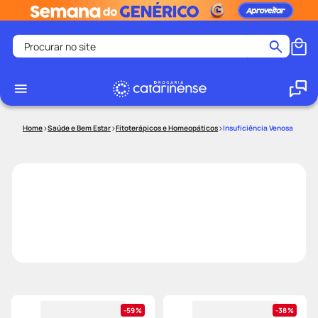
Procurar no site
Termos mais buscados
coristina
1
º
medley
2
º
Saúde e Bem Estar
Fitoterápicos e Homeopáticos
Insuficiência Venosa
protetor solar facial
3
º
shampoo
4
º
tadalafila
5
º
lenço umedecido
6
º
ozivy
7
º
protetor solar
8
º
fralda pampers
9
º
teste gravidez
10
º
59%
38%