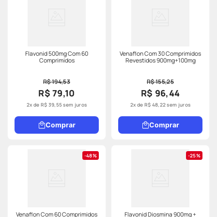
Flavonid 500mg Com 60
Venaflon Com 30 Comprimidos
Comprimidos
Revestidos 900mg+100mg
R$ 194,53
R$ 155,25
R$ 79,10
R$ 96,44
2
x de
R$
39
,
55
sem juros
2
x de
R$
48
,
22
sem juros
Comprar
Comprar
48%
25%
Venaflon Com 60 Comprimidos
Flavonid Diosmina 900mg +