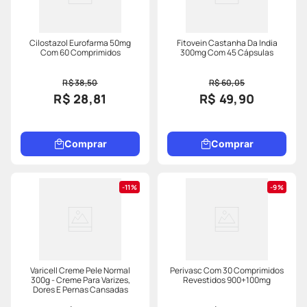
Cilostazol Eurofarma 50mg
Fitovein Castanha Da India
Com 60 Comprimidos
300mg Com 45 Cápsulas
R$ 38,50
R$ 60,05
R$ 28,81
R$ 49,90
Comprar
Comprar
11%
9%
Varicell Creme Pele Normal
Perivasc Com 30 Comprimidos
300g - Creme Para Varizes,
Revestidos 900+100mg
Dores E Pernas Cansadas