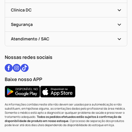
Encarte De Ofertas
Entrega
Dermaclub
Recompra Programada
Clínica DC
Descontos De Laboratório (PBM)
Medicamentos Com Receita
Cupons E Ofertas
Alomed
Vacinas
Black Friday
Formas De Pagamento
Serviços Farmacêuticos
Segurança
Troca E Devolução
Testes Rápidos
Bulas De A A Z
Autoteste Covid-19
Certificado De Segurança
Políticas De Marketplace
Vacinas
Portal Da Privacidade
Atendimento / SAC
Política De Privacidade
WhatsApp (47) 9202-1687
Atendimento@drogariacatarinense.com.br
Nossas redes sociais
Baixe nosso APP
As informações contidas neste site não devem ser usadas para automedicação e não
substituem, em hipótese alguma, as orientações dadas pelo profissional da área médica.
Somente o médico está apto a diagnosticar qualquer problema de saúde e prescrever o
tratamento adequado.
Todos os pedidos efetuados estão sujeitos à confirmação da
disponibilidade de produto em nosso estoque.
O processo de separação dos produtos
pode levar até dois dias úteis dependendo da disponibilidade do estoque em loja.