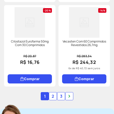
20%
14%
Cilostazol Eurofarma 50mg
Vecasten Com 60 Comprimidos
Com 30 Comprimidos
Revestidos 26,7mg
R$ 20,87
R$ 283,34
R$ 16,76
R$ 244,32
6
x de
R$
40
,
72
sem juros
Comprar
Comprar
1
2
3