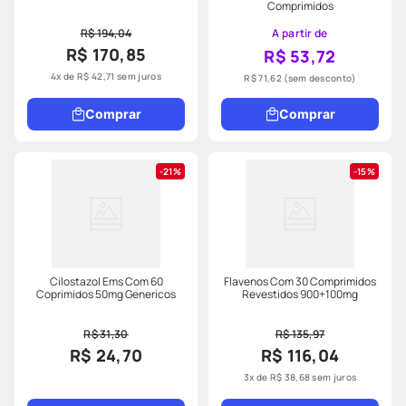
Comprimidos
R$ 194,04
A partir de
R$ 170,85
R$ 53,72
4
x de
R$
42
,
71
sem juros
R$ 71,62
(sem desconto)
Comprar
Comprar
21%
15%
Cilostazol Ems Com 60
Flavenos Com 30 Comprimidos
Coprimidos 50mg Genericos
Revestidos 900+100mg
R$ 31,30
R$ 135,97
R$ 24,70
R$ 116,04
3
x de
R$
38
,
68
sem juros