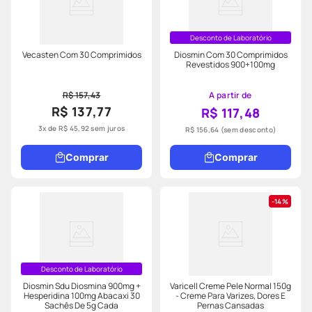
Desconto de Laboratório
Vecasten Com 30 Comprimidos
Diosmin Com 30 Comprimidos
Revestidos 900+100mg
R$ 157,43
A partir de
R$ 137,77
R$ 117,48
3
x de
R$
45
,
92
sem juros
R$ 156,64
(sem desconto)
Comprar
Comprar
14%
Desconto de Laboratório
Diosmin Sdu Diosmina 900mg +
Varicell Creme Pele Normal 150g
Hesperidina 100mg Abacaxi 30
- Creme Para Varizes, Dores E
Sachês De 5g Cada
Pernas Cansadas