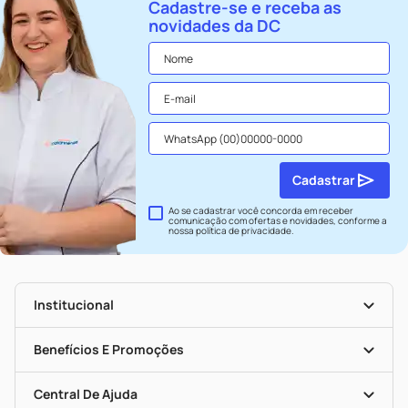
Cadastre-se e receba as
novidades da DC
Cadastrar
Ao se cadastrar você concorda em receber
comunicação com ofertas e novidades, conforme a
nossa
política de privacidade
.
Institucional
História
Nossas Lojas
Benefícios E Promoções
Trabalhe Conosco
Seja Uma Loja Parceira
Clube DC
Mapa De Categorias
Convênios
Central De Ajuda
Programa Popular Do Brasil