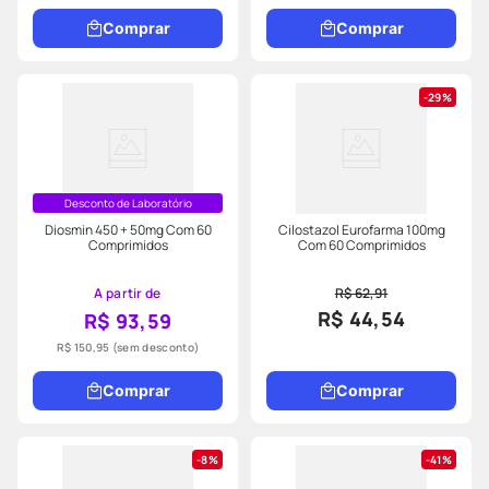
Comprar
Comprar
29%
Desconto de Laboratório
Diosmin 450 + 50mg Com 60
Cilostazol Eurofarma 100mg
Comprimidos
Com 60 Comprimidos
A partir de
R$ 62,91
R$ 44,54
R$ 93,59
R$ 150,95
(sem desconto)
Comprar
Comprar
8%
41%