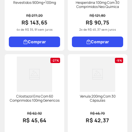
Revestidos 900mg+100mg
Hesperidina 100mg Com 30
Comprimidos Neo Quimica
R$ 277,20
R$ 121,80
R$ 143,65
R$ 90,75
4
x de
R$
35
,
91
sem juros
2
x de
R$
45
,
37
sem juros
Comprar
Comprar
27%
9%
Cilostazol Ems Com 60
Venula 200mg Com 30
Comprimidos 100mg Genericos
Cápsulas
R$ 62,92
R$ 46,70
R$ 45,64
R$ 42,37