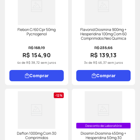
Flebon C/60 Cpr 50mg
Flavonid Diosmina 900mg +
Pycnogenol
Hesperidina 100mg Com 60
Comprimidos Neo Quimica
R$ 168,19
R$ 235,66
R$ 154,90
R$ 139,13
4
x de
R$
38
,
72
sem juros
3
x de
R$
46
,
37
sem juros
Comprar
Comprar
12%
Desconto de Laboratório
Daflon 1000mg Com 30
Diosmin Diosmina 450mg +
Comprimidos
Hesperidina 50mg 30