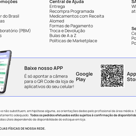
romoções
Central de Ajuda
SA
Entrega
Wh
Recompra Programada
at
 do Brasil
Medicamentos com Receita
tas
Alomed
Formas de Pagamento
S
boratório (PBM)
Troca e Devolução
Ce
s
Bulas de A a Z
Po
Políticas de Marketplace
Po
Baixe nosso APP
Google
App
É só apontar a câmera
Play
Sto
para o QR Code da loja de
aplicativos do seu celular!
e não substituem, em hipótese alguma, as orientações dadas pelo profissional da área médica.
tratamento adequado.
Todos os pedidos efetuados estão sujeitos à confirmação da disponibilid
dias úteis dependendo da disponibilidade do estoque em loja.
JAS FÍSICAS DE NOSSA REDE.