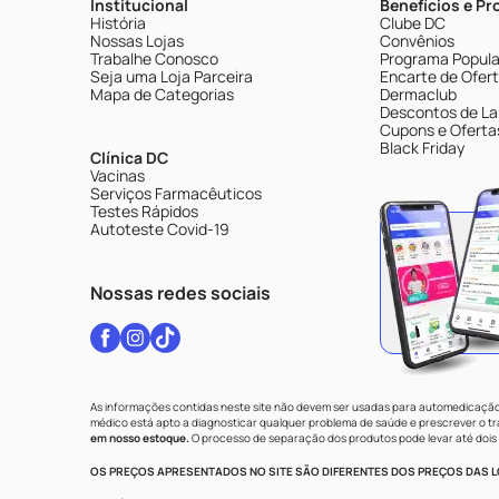
Institucional
Benefícios e P
História
Clube DC
Nossas Lojas
Convênios
Trabalhe Conosco
Programa Popular
Seja uma Loja Parceira
Encarte de Ofer
Mapa de Categorias
Dermaclub
Descontos de La
Cupons e Oferta
Black Friday
Clínica DC
Vacinas
Serviços Farmacêuticos
Testes Rápidos
Autoteste Covid-19
Nossas redes sociais
As informações contidas neste site não devem ser usadas para automedicação 
médico está apto a diagnosticar qualquer problema de saúde e prescrever o 
em nosso estoque.
O processo de separação dos produtos pode levar até dois 
OS PREÇOS APRESENTADOS NO SITE SÃO DIFERENTES DOS PREÇOS DAS LO