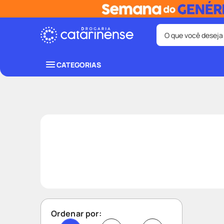
O que você deseja
Termos mais bus
CATEGORIAS
coristina
1
º
fralda
3
º
shampoo
5
º
mounjaro
7
º
lenço umede
9
º
Ordenar por: