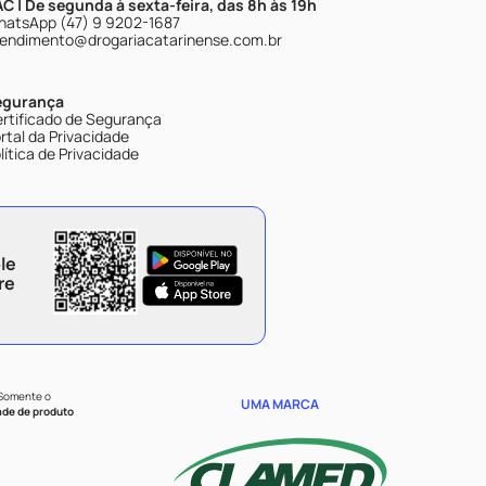
C | De segunda à sexta-feira, das 8h às 19h
atsApp (47) 9 9202-1687
endimento@drogariacatarinense.com.br
egurança
rtificado de Segurança
rtal da Privacidade
lítica de Privacidade
le
re
 Somente o
UMA MARCA
ade de produto