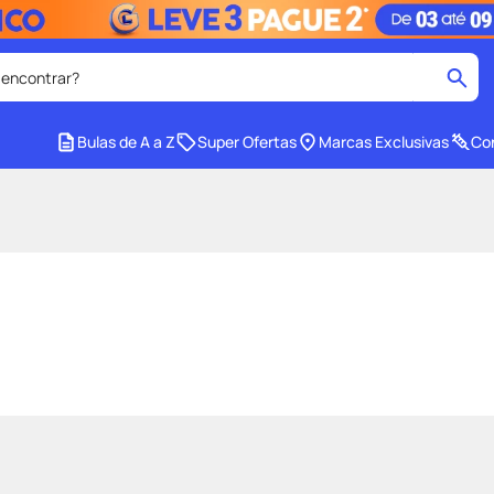
 encontrar?
cados
Bulas de A a Z
Super Ofertas
Marcas Exclusivas
Con
medley
2
º
protetor solar facial
4
º
tadalafila
6
º
ozivy
8
º
cido
protetor solar
10
º