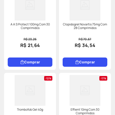
A A S Protect 100mg Com 30
Clopidogrel Novartis 75mg Com
Comprimidos
28 Comprimidos
R$ 23,26
R$ 70,67
R$ 21,64
R$ 34,54
Comprar
Comprar
12%
17%
Trombofob Gel 40g
Effient 10mg Com 30
Comprimidos