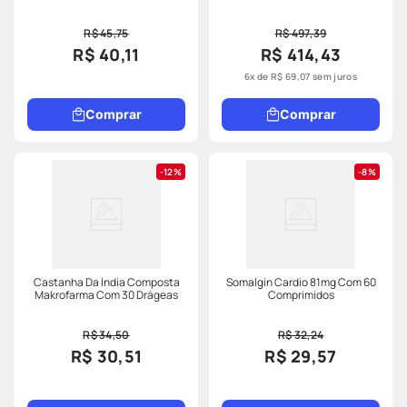
R$ 45,75
R$ 497,39
R$ 40,11
R$ 414,43
6
x de
R$
69
,
07
sem juros
Comprar
Comprar
12%
8%
Castanha Da Índia Composta
Somalgin Cardio 81mg Com 60
Makrofarma Com 30 Drágeas
Comprimidos
R$ 34,50
R$ 32,24
R$ 30,51
R$ 29,57