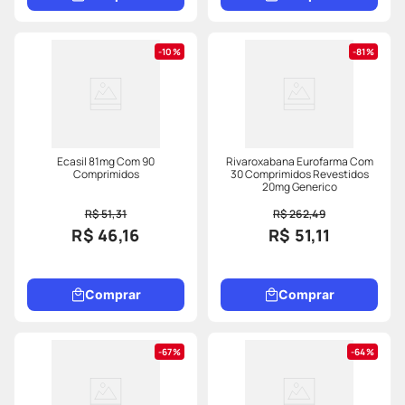
10%
81%
Ecasil 81mg Com 90
Rivaroxabana Eurofarma Com
Comprimidos
30 Comprimidos Revestidos
20mg Generico
R$ 51,31
R$ 262,49
R$ 46,16
R$ 51,11
Comprar
Comprar
67%
64%