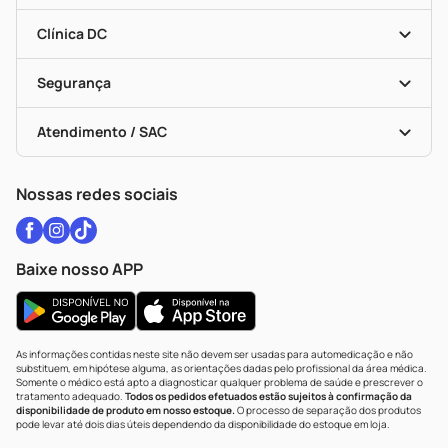
Encarte De Ofertas
Entrega
Dermaclub
Recompra Programada
Clínica DC
Descontos De Laboratório (PBM)
Medicamentos Com Receita
Cupons E Ofertas
Alomed
Vacinas
Black Friday
Formas De Pagamento
Serviços Farmacêuticos
Segurança
Troca E Devolução
Testes Rápidos
Bulas De A A Z
Autoteste Covid-19
Certificado De Segurança
Políticas De Marketplace
Vacinas
Portal Da Privacidade
Atendimento / SAC
Política De Privacidade
WhatsApp (47) 9202-1687
Atendimento@drogariacatarinense.com.br
Nossas redes sociais
Baixe nosso APP
As informações contidas neste site não devem ser usadas para automedicação e não
substituem, em hipótese alguma, as orientações dadas pelo profissional da área médica.
Somente o médico está apto a diagnosticar qualquer problema de saúde e prescrever o
tratamento adequado.
Todos os pedidos efetuados estão sujeitos à confirmação da
disponibilidade de produto em nosso estoque.
O processo de separação dos produtos
pode levar até dois dias úteis dependendo da disponibilidade do estoque em loja.