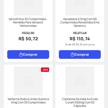
Varicell Duo 30 Comprimidos -
Apixabana 2,5mg Com 60
Remédio Para Varizes E
Comprimidos Revestidos Ems
Hemorroidas
Generico
R$ 52,90
R$ 277,48
R$ 50,72
R$ 110,74
3
x de
R$
36
,
91
sem juros
Comprar
Comprar
28%
Varfarina Sodica União Química
Castanha Da Índia As Ervas
5mg Com 30 Comprimidos
Curam 500mg Com 50
Cápsulas