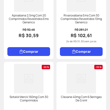
Apixabana 2,5mg Com 20
Rivaroxabana Ems Com 30
Comprimidos Revestidos Ems
Comprimidos Revestidos 10mg
Generico
Generico
R$ 92,46
R$ 281,21
R$ 30,59
R$ 102,61
2
x de
R$
51
,
30
sem juros
Comprar
Comprar
55%
35%
Sotalol Merck 160mg Com 30
Clexane 40mg Com 6 Seringas
Comprimidos
De 0,4ml