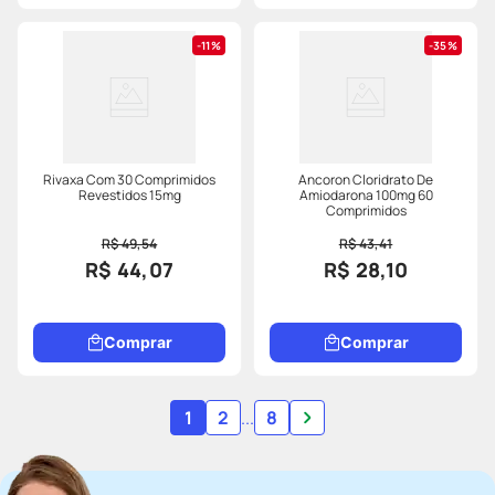
11%
35%
Rivaxa Com 30 Comprimidos
Ancoron Cloridrato De
Revestidos 15mg
Amiodarona 100mg 60
Comprimidos
R$ 49,54
R$ 43,41
R$ 44,07
R$ 28,10
Comprar
Comprar
1
2
...
8