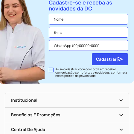
Cadastre-se e receba as
novidades da DC
Cadastrar
Ao se cadastrar você concorda em receber
comunicação com ofertas e novidades, conforme a
nossa
política de privacidade
.
Institucional
História
Nossas Lojas
Benefícios E Promoções
Trabalhe Conosco
Seja Uma Loja Parceira
Clube DC
Mapa De Categorias
Convênios
Central De Ajuda
Programa Popular Do Brasil