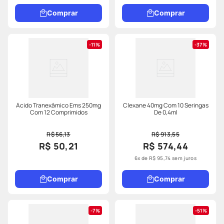
Comprar
Comprar
11%
37%
Ácido Tranexâmico Ems 250mg
Clexane 40mg Com 10 Seringas
Com 12 Comprimidos
De 0,4ml
R$ 56,13
R$ 913,55
R$ 50,21
R$ 574,44
6
x de
R$
95
,
74
sem juros
Comprar
Comprar
7%
51%