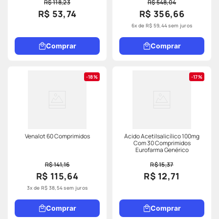
R$ 118,23
R$ 548,04
R$ 53,74
R$ 356,66
6
x de
R$
59
,
44
sem juros
Comprar
Comprar
18%
17%
Venalot 60 Comprimidos
Ácido Acetilsalicílico 100mg
Com 30 Comprimidos
Eurofarma Genérico
R$ 141,16
R$ 15,37
R$ 115,64
R$ 12,71
3
x de
R$
38
,
54
sem juros
Comprar
Comprar