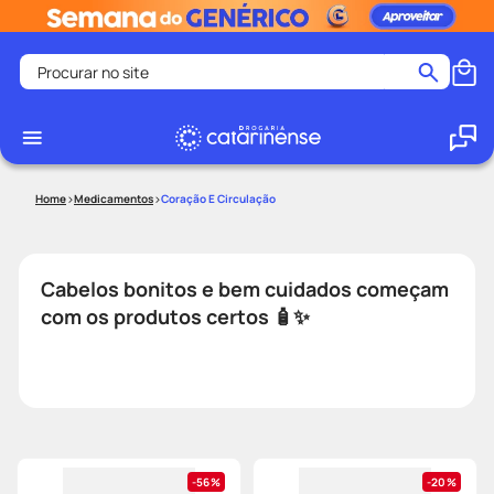
Procurar no site
Termos mais buscados
coristina
1
º
medley
2
º
Medicamentos
Coração E Circulação
shampoo
3
º
tadalafila
4
º
Cabelos bonitos e bem cuidados começam
ozivy
5
º
com os produtos certos 🧴✨
lenço umedecido
6
º
protetor solar
7
º
desodorante
8
º
fralda pampers
9
º
teste gravidez
10
º
56%
20%