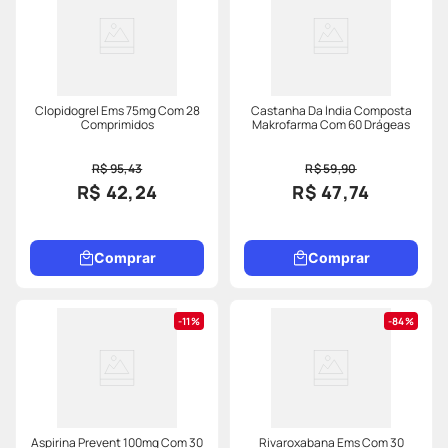
Clopidogrel Ems 75mg Com 28
Castanha Da Índia Composta
Comprimidos
Makrofarma Com 60 Drágeas
R$ 95,43
R$ 59,90
R$ 42,24
R$ 47,74
Comprar
Comprar
11%
84%
Aspirina Prevent 100mg Com 30
Rivaroxabana Ems Com 30