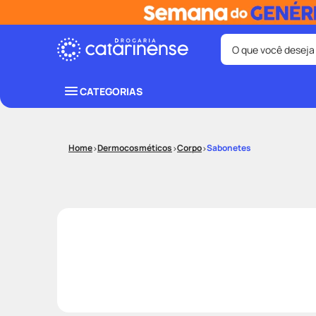
O que você deseja
Termos mais bus
CATEGORIAS
coristina
1
º
fralda
3
º
Dermocosméticos
Corpo
Sabonetes
shampoo
5
º
mounjaro
7
º
lenço umede
9
º