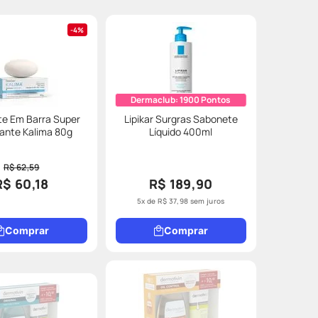
4%
Dermaclub:
1900
Pontos
e Em Barra Super
Lipikar Surgras Sabonete
ante Kalima 80g
Líquido 400ml
R$ 62,59
R$ 60,18
R$ 189,90
5
x de
R$
37
,
98
sem juros
Comprar
Comprar