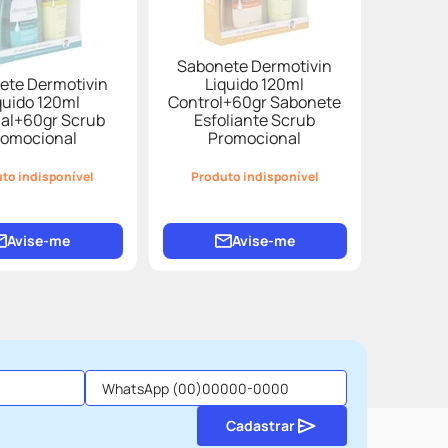
Sabonete Dermotivin
ete Dermotivin
Liquido 120ml
quido 120ml
Control+60gr Sabonete
nal+60gr Scrub
Esfoliante Scrub
romocional
Promocional
to indisponível
Produto indisponível
Avise-me
Avise-me
Cadastrar