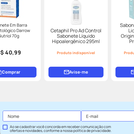
Sabon
nete Em Barra
Cetaphil Pro Ad Control
Li
tológico Darrow
Sabonete Líquido
Origi
Nutriol 70g
Hipoalergênico 295ml
P
$ 40,99
Produto indisponível
Produ
Avise-me
Comprar
Ao se cadastrar você concorda em receber comunicação com
ofertas e novidades, conforme a nossa
política de privacidade
.