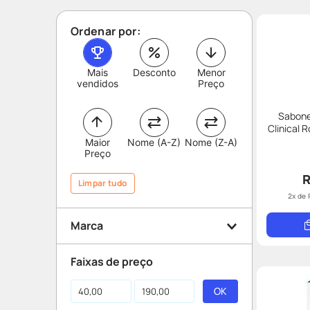
Ordenar por:
Mais
Desconto
Menor
vendidos
Preço
Sabonet
Clinical 
Maior
Nome (A-Z)
Nome (Z-A)
Preço
R
Limpar tudo
2
x de
Marca
Faixas de preço
Theraskin
Dermotivin