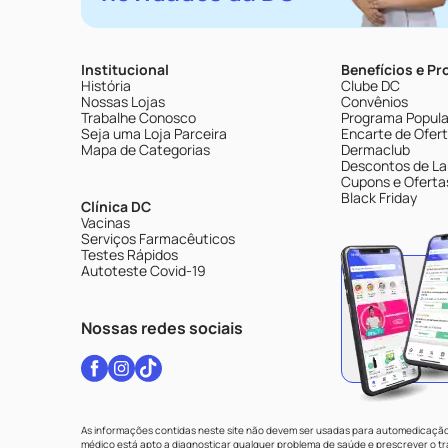
Institucional
Benefícios e P
História
Clube DC
Nossas Lojas
Convênios
Trabalhe Conosco
Programa Popular
Seja uma Loja Parceira
Encarte de Ofer
Mapa de Categorias
Dermaclub
Descontos de La
Cupons e Oferta
Black Friday
Clínica DC
Vacinas
Serviços Farmacêuticos
Testes Rápidos
Autoteste Covid-19
Nossas redes sociais
As informações contidas neste site não devem ser usadas para automedicação 
médico está apto a diagnosticar qualquer problema de saúde e prescrever o 