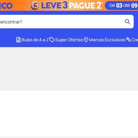
 encontrar?
cados
Bulas de A a Z
Super Ofertas
Marcas Exclusivas
Con
medley
2
º
protetor solar facial
4
º
tadalafila
6
º
ozivy
8
º
cido
protetor solar
10
º