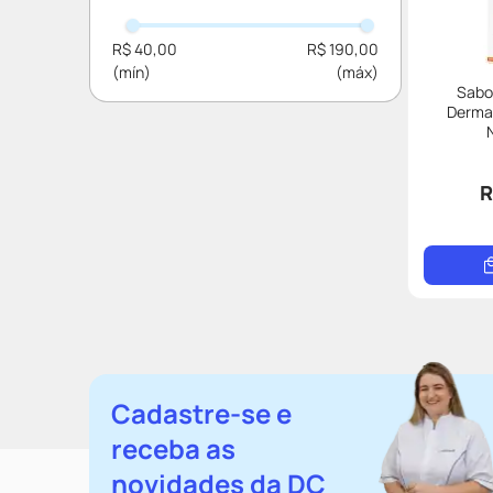
La Roche Posay
R$ 40,00
R$ 190,00
Darrow
Sabo
Cetaphil
Derma
Bioderma
R
Cadastre-se e
receba as
novidades da DC