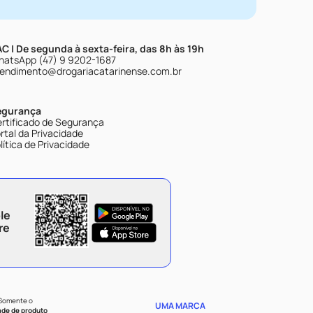
C | De segunda à sexta-feira, das 8h às 19h
atsApp (47) 9 9202-1687
endimento@drogariacatarinense.com.br
egurança
rtificado de Segurança
rtal da Privacidade
lítica de Privacidade
le
re
 Somente o
UMA MARCA
ade de produto