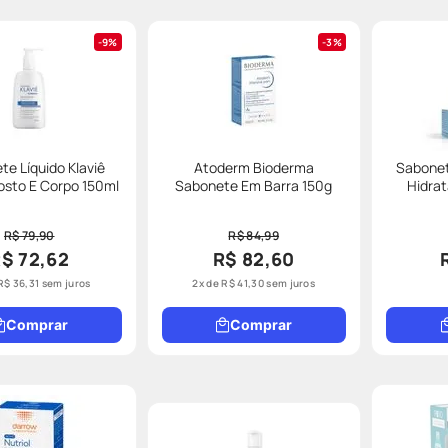
9%
3%
e Líquido Klaviê
Atoderm Bioderma
Sabonet
Rosto E Corpo 150ml
Sabonete Em Barra 150g
Hidrat
R$ 79,90
R$ 84,99
$ 72,62
R$ 82,60
R$
36
,
31
sem juros
2
x de
R$
41
,
30
sem juros
Comprar
Comprar