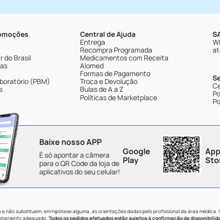
romoções
Central de Ajuda
SA
Entrega
Wh
Recompra Programada
at
 do Brasil
Medicamentos com Receita
tas
Alomed
Formas de Pagamento
S
boratório (PBM)
Troca e Devolução
Ce
s
Bulas de A a Z
Po
Políticas de Marketplace
Po
Baixe nosso APP
Google
App
É só apontar a câmera
Play
Sto
para o QR Code da loja de
aplicativos do seu celular!
e não substituem, em hipótese alguma, as orientações dadas pelo profissional da área médica.
tratamento adequado.
Todos os pedidos efetuados estão sujeitos à confirmação da disponibilid