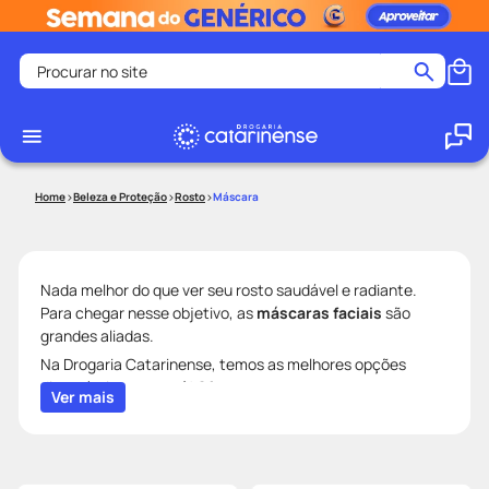
Procurar no site
Termos mais buscados
coristina
1
º
medley
2
º
Beleza e Proteção
Rosto
Máscara
fralda
3
º
protetor solar facial
4
º
shampoo
5
º
Nada melhor do que ver seu rosto saudável e radiante.
Para chegar nesse objetivo, as
máscaras faciais
são
tadalafila
6
º
grandes aliadas.
mounjaro
7
º
Na Drogaria Catarinense, temos as melhores opções
disponíveis para você! Oferecemos marcas como:
ozivy
8
º
Ver mais
máscara facial Garnier
,
máscara facial Payot
,
máscara
lenço umedecido
9
º
facial L'Oréal
,
máscara facial Oceane
,
máscara facial
Neutrogena
, entre outras.
protetor solar
10
º
Tenha um momento relaxante e de autocuidado, enquanto