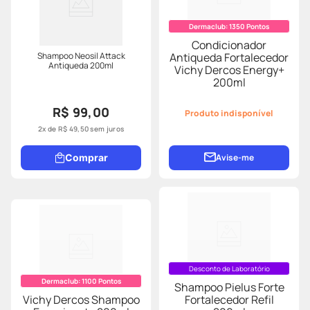
Dermaclub:
1350
Pontos
Condicionador
Shampoo Neosil Attack
Antiqueda Fortalecedor
Antiqueda 200ml
Vichy Dercos Energy+
200ml
R$ 99,00
Produto indisponível
2
x de
R$
49
,
50
sem juros
Comprar
Avise-me
Desconto de Laboratório
Dermaclub:
1100
Pontos
Shampoo Pielus Forte
Vichy Dercos Shampoo
Fortalecedor Refil