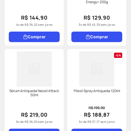
Energy+ 200g
R$ 144,90
R$ 129,90
4
x de
R$
36
,
22
sem juros
3
x de
R$
43
,
30
sem juros
Comprar
Comprar
6%
Sérum Antiqueda Neosil Attack
Pilexil Spray Antiqueda 120ml
50ml
R$ 199,90
R$ 219,00
R$ 188,87
6
x de
R$
36
,
50
sem juros
5
x de
R$
37
,
77
sem juros