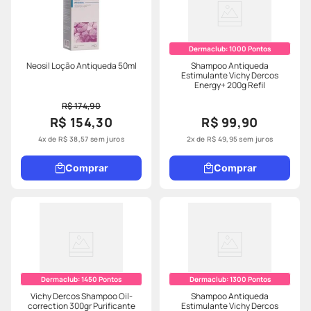
Dermaclub:
1000
Pontos
Neosil Loção Antiqueda 50ml
Shampoo Antiqueda
Estimulante Vichy Dercos
Energy+ 200g Refil
R$ 174,90
R$ 154,30
R$ 99,90
4
x de
R$
38
,
57
sem juros
2
x de
R$
49
,
95
sem juros
Comprar
Comprar
Dermaclub:
1450
Pontos
Dermaclub:
1300
Pontos
Vichy Dercos Shampoo Oil-
Shampoo Antiqueda
correction 300gr Purificante
Estimulante Vichy Dercos