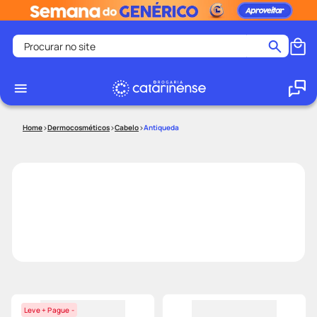
Procurar no site
Termos mais buscados
coristina
1
º
medley
2
º
Dermocosméticos
Cabelo
Antiqueda
shampoo
3
º
tadalafila
4
º
ozivy
5
º
lenço umedecido
6
º
protetor solar
7
º
desodorante
8
º
fralda pampers
9
º
teste gravidez
10
º
Leve + Pague -