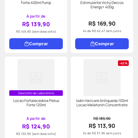
Forte 400ml Pump
Estimulante Vichy Dercos
Energy+ 400g
A partir de
R$ 169,90
R$ 139,90
4
x de
R$
42
,
47
sem juros
R$ 149,90
(sem desconto)
Comprar
Comprar
40%
Desconto de Laboratório
Locao Fortalecedora Pielus
Isdin Haircare Antiqueda 100ml
Forte 120ml
Locao Melatonin Concentrate
A partir de
R$ 189,90
R$ 113,90
R$ 124,90
3
x de
R$
37
,
96
sem juros
R$ 130,90
(sem desconto)