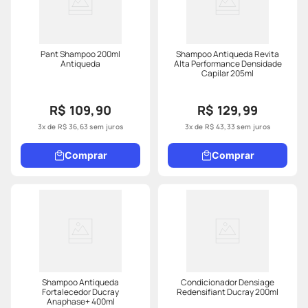
Pant Shampoo 200ml
Shampoo Antiqueda Revita
Antiqueda
Alta Performance Densidade
Capilar 205ml
R$ 109,90
R$ 129,99
3
x de
R$
36
,
63
sem juros
3
x de
R$
43
,
33
sem juros
Comprar
Comprar
Shampoo Antiqueda
Condicionador Densiage
Fortalecedor Ducray
Redensifiant Ducray 200ml
Anaphase+ 400ml