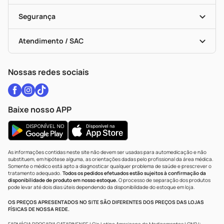
Cupons E Ofertas
Alomed
Vacinas
Black Friday
Formas De Pagamento
Serviços Farmacêuticos
Segurança
Troca E Devolução
Testes Rápidos
Bulas De A A Z
Autoteste Covid-19
Certificado De Segurança
Políticas De Marketplace
Vacinas
Portal Da Privacidade
Atendimento / SAC
Política De Privacidade
WhatsApp (47) 9202-1687
Atendimento@drogariacatarinense.com.br
Nossas redes sociais
Baixe nosso APP
As informações contidas neste site não devem ser usadas para automedicação e não
substituem, em hipótese alguma, as orientações dadas pelo profissional da área médica.
Somente o médico está apto a diagnosticar qualquer problema de saúde e prescrever o
tratamento adequado.
Todos os pedidos efetuados estão sujeitos à confirmação da
disponibilidade de produto em nosso estoque.
O processo de separação dos produtos
pode levar até dois dias úteis dependendo da disponibilidade do estoque em loja.
OS PREÇOS APRESENTADOS NO SITE SÃO DIFERENTES DOS PREÇOS DAS LOJAS
FÍSICAS DE NOSSA REDE.