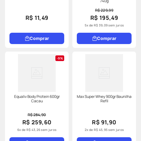
740g
R$ 229,99
R$ 11,49
R$ 195,49
5
x de
R$
39
,
09
sem juros
Comprar
Comprar
9%
Equaliv Body Protein 600gr
Max Super Whey 900gr Baunilha
Cacau
Refil
R$ 284,90
R$ 259,60
R$ 91,90
6
x de
R$
43
,
26
sem juros
2
x de
R$
45
,
95
sem juros