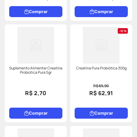
Probiótica Creatina
Comprar
Comprar
Com uma formulação monoidratada e pura, cada porção
de 3,0g contém 3,0g de CREATINA. Potencialize seus
treinos, complemente seus estoques de creatina e
10%
experimente os benefícios desse produto, desenvolvido
para impulsionar seu rendimento físico.
Suplemento Alimentar Creatina
Creatina Pura Probiótica 300g
Probiotica Pura 5gr
R$ 69,90
R$ 2,70
R$ 62,91
Comprar
Comprar