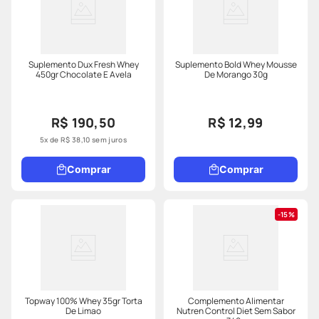
Suplemento Dux Fresh Whey
Suplemento Bold Whey Mousse
450gr Chocolate E Avela
De Morango 30g
R$ 190,50
R$ 12,99
5
x de
R$
38
,
10
sem juros
Comprar
Comprar
15%
Topway 100% Whey 35gr Torta
Complemento Alimentar
De Limao
Nutren Control Diet Sem Sabor