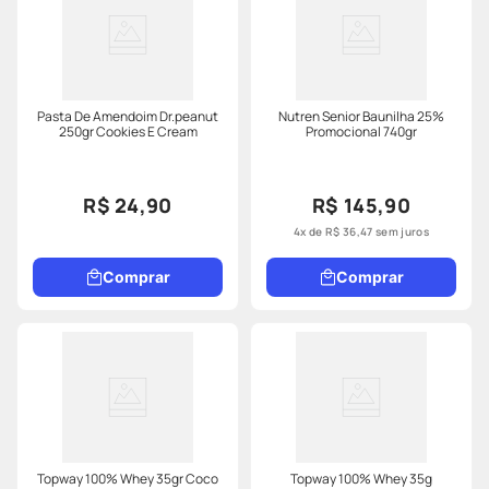
Pasta De Amendoim Dr.peanut
Nutren Senior Baunilha 25%
250gr Cookies E Cream
Promocional 740gr
R$ 24,90
R$ 145,90
4
x de
R$
36
,
47
sem juros
Comprar
Comprar
Topway 100% Whey 35gr Coco
Topway 100% Whey 35g