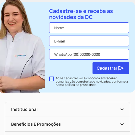
Cadastre-se e receba as
novidades da DC
Cadastrar
Ao se cadastrar você concorda em receber
comunicação com ofertas e novidades, conforme a
nossa
política de privacidade
.
Institucional
História
Nossas Lojas
Benefícios E Promoções
Trabalhe Conosco
Seja Uma Loja Parceira
Clube DC