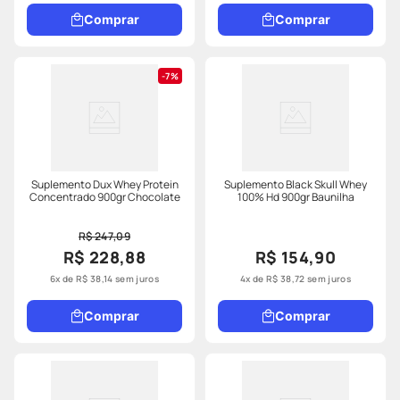
Comprar
Comprar
7%
Suplemento Dux Whey Protein
Suplemento Black Skull Whey
Concentrado 900gr Chocolate
100% Hd 900gr Baunilha
R$ 247,09
R$ 228,88
R$ 154,90
6
x de
R$
38
,
14
sem juros
4
x de
R$
38
,
72
sem juros
Comprar
Comprar