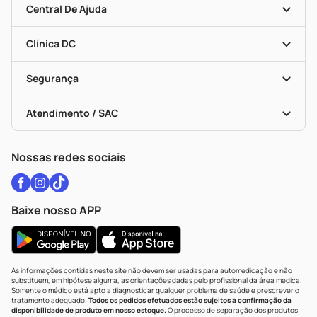
Mapa De Categorias
Convênios
Central De Ajuda
Programa Popular Do Brasil
Encarte De Ofertas
Entrega
Dermaclub
Recompra Programada
Clínica DC
Descontos De Laboratório (PBM)
Medicamentos Com Receita
Cupons E Ofertas
Alomed
Vacinas
Black Friday
Formas De Pagamento
Serviços Farmacêuticos
Segurança
Troca E Devolução
Testes Rápidos
Bulas De A A Z
Autoteste Covid-19
Certificado De Segurança
Políticas De Marketplace
Vacinas
Portal Da Privacidade
Atendimento / SAC
Política De Privacidade
WhatsApp (47) 9202-1687
Atendimento@drogariacatarinense.com.br
Nossas redes sociais
Baixe nosso APP
As informações contidas neste site não devem ser usadas para automedicação e não
substituem, em hipótese alguma, as orientações dadas pelo profissional da área médica.
Somente o médico está apto a diagnosticar qualquer problema de saúde e prescrever o
tratamento adequado.
Todos os pedidos efetuados estão sujeitos à confirmação da
disponibilidade de produto em nosso estoque.
O processo de separação dos produtos