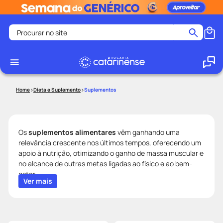
Procurar no site
Termos mais buscados
coristina
1
º
medley
2
º
Dieta e Suplemento
Suplementos
protetor solar facial
3
º
shampoo
4
º
tadalafila
5
º
Os
suplementos alimentares
vêm ganhando uma
relevância crescente nos últimos tempos, oferecendo um
lenço umedecido
6
º
apoio à nutrição, otimizando o ganho de massa muscular e
ozivy
7
º
no alcance de outras metas ligadas ao físico e ao bem-
estar.
protetor solar
8
º
Ver mais
Quando se trata de suplementos, a
Drogaria Catarinense
fralda pampers
9
º
oferece uma ampla variedade de opções para atender a
diferentes necessidades e objetivos. Em nosso site, você
teste gravidez
10
º
encontra o que há de melhor em suplementação, são