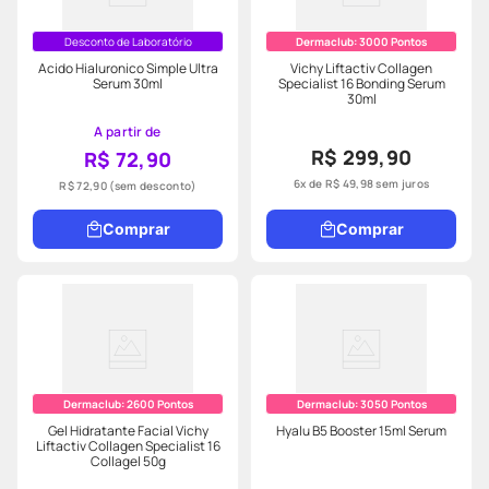
Desconto de Laboratório
Dermaclub:
3000
Pontos
Acido Hialuronico Simple Ultra
Vichy Liftactiv Collagen
Serum 30ml
Specialist 16 Bonding Serum
30ml
A partir de
R$ 299,90
R$ 72,90
6
x de
R$
49
,
98
sem juros
R$ 72,90
(sem desconto)
Comprar
Comprar
Dermaclub:
2600
Pontos
Dermaclub:
3050
Pontos
Gel Hidratante Facial Vichy
Hyalu B5 Booster 15ml Serum
Liftactiv Collagen Specialist 16
Collagel 50g