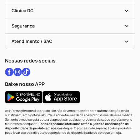
Encarte De Ofertas
Entrega
Dermaclub
Recompra Programada
Clínica DC
Descontos De Laboratório (PBM)
Medicamentos Com Receita
Cupons E Ofertas
Alomed
Vacinas
Black Friday
Formas De Pagamento
Serviços Farmacêuticos
Segurança
Troca E Devolução
Testes Rápidos
Bulas De A A Z
Autoteste Covid-19
Certificado De Segurança
Políticas De Marketplace
Vacinas
Portal Da Privacidade
Atendimento / SAC
Política De Privacidade
WhatsApp (47) 9202-1687
Atendimento@drogariacatarinense.com.br
Nossas redes sociais
Baixe nosso APP
As informações contidas neste site não devem ser usadas para automedicação e não
substituem, em hipótese alguma, as orientações dadas pelo profissional da área médica.
Somente o médico está apto a diagnosticar qualquer problema de saúde e prescrever o
tratamento adequado.
Todos os pedidos efetuados estão sujeitos à confirmação da
disponibilidade de produto em nosso estoque.
O processo de separação dos produtos
pode levar até dois dias úteis dependendo da disponibilidade do estoque em loja.