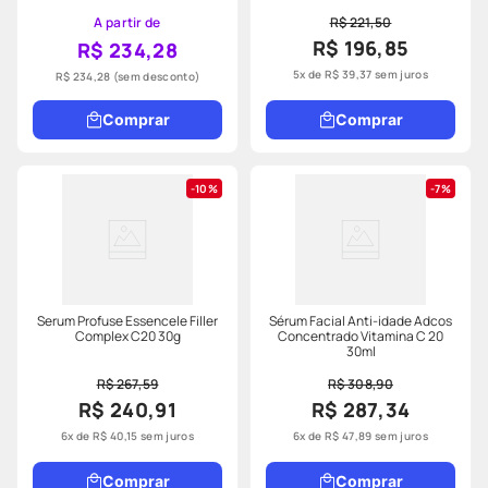
A partir de
R$ 221,50
R$ 196,85
R$ 234,28
5
x de
R$
39
,
37
sem juros
R$ 234,28
(sem desconto)
Comprar
Comprar
10%
7%
Serum Profuse Essencele Filler
Sérum Facial Anti-idade Adcos
Complex C20 30g
Concentrado Vitamina C 20
30ml
R$ 267,59
R$ 308,90
R$ 240,91
R$ 287,34
6
x de
R$
40
,
15
sem juros
6
x de
R$
47
,
89
sem juros
Comprar
Comprar