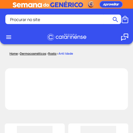
Procurar no site
Termos mais buscados
coristina
1
º
medley
2
º
Dermocosméticos
Rosto
Anti Idade
protetor solar facial
3
º
shampoo
4
º
tadalafila
5
º
lenço umedecido
6
º
ozivy
7
º
protetor solar
8
º
fralda pampers
9
º
teste gravidez
10
º