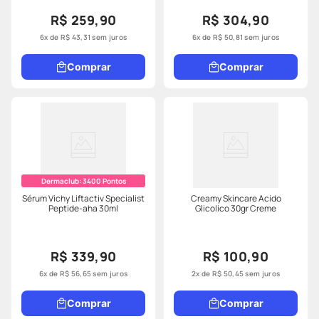
R$ 259,90
R$ 304,90
6
x de
R$
43
,
31
sem juros
6
x de
R$
50
,
81
sem juros
Comprar
Comprar
Dermaclub:
3400
Pontos
Sérum Vichy Liftactiv Specialist
Creamy Skincare Acido
Peptide-aha 30ml
Glicolico 30gr Creme
R$ 339,90
R$ 100,90
6
x de
R$
56
,
65
sem juros
2
x de
R$
50
,
45
sem juros
Comprar
Comprar