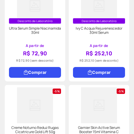
Desconto de Laboratório
Desconto de Laboratório
Ultra Serum Simple Niacinamida
Ivy C Acqua Rejuvenescedor
30ml
30ml Serum
A partir de
A partir de
R$ 72,90
R$ 252,10
R$ 72,90
(sem desconto)
R$ 252,10
(sem desconto)
Comprar
Comprar
5%
5%
Creme Noturno Reduz Rugas
Garnier Skin Active Serum
Cicatricure Gold Lift 50g
Booster 15ml Vitamina C