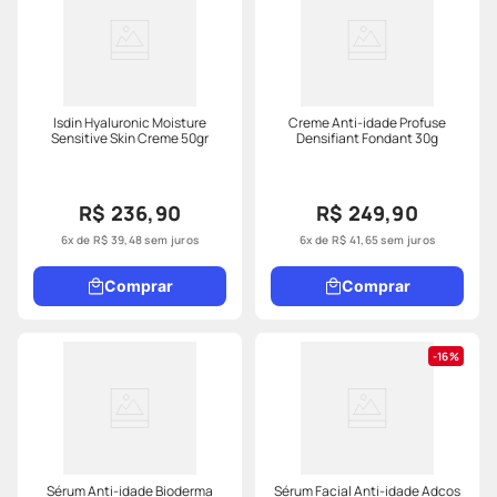
Isdin Hyaluronic Moisture
Creme Anti-idade Profuse
Sensitive Skin Creme 50gr
Densifiant Fondant 30g
R$ 236,90
R$ 249,90
6
x de
R$
39
,
48
sem juros
6
x de
R$
41
,
65
sem juros
Comprar
Comprar
16%
Sérum Anti-idade Bioderma
Sérum Facial Anti-idade Adcos