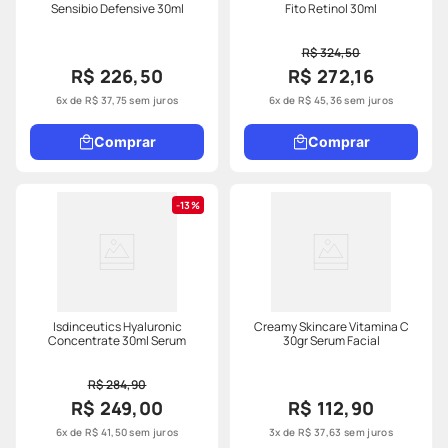
Sensibio Defensive 30ml
Fito Retinol 30ml
R$ 324,50
R$ 226,50
R$ 272,16
6
x de
R$
37
,
75
sem juros
6
x de
R$
45
,
36
sem juros
Comprar
Comprar
13%
Isdinceutics Hyaluronic
Creamy Skincare Vitamina C
Concentrate 30ml Serum
30gr Serum Facial
R$ 284,90
R$ 249,00
R$ 112,90
6
x de
R$
41
,
50
sem juros
3
x de
R$
37
,
63
sem juros