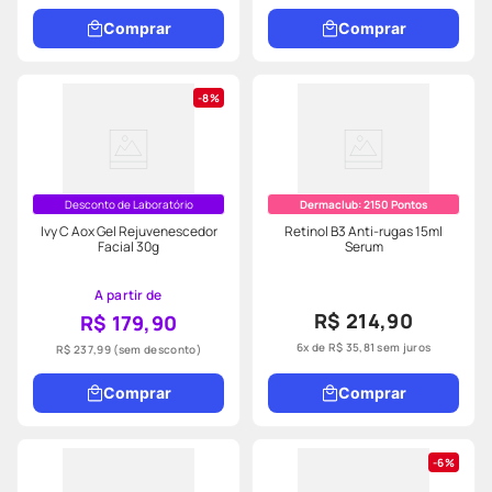
Comprar
Comprar
8%
Desconto de Laboratório
Dermaclub:
2150
Pontos
Ivy C Aox Gel Rejuvenescedor
Retinol B3 Anti-rugas 15ml
Facial 30g
Serum
A partir de
R$ 214,90
R$ 179,90
6
x de
R$
35
,
81
sem juros
R$ 237,99
(sem desconto)
Comprar
Comprar
6%