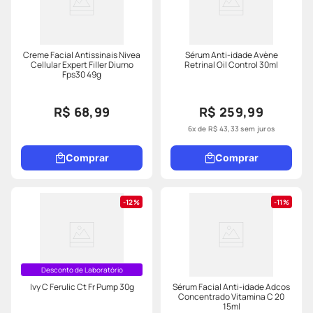
Creme Facial Antissinais Nivea
Sérum Anti-idade Avène
Cellular Expert Filler Diurno
Retrinal Oil Control 30ml
Fps30 49g
R$ 68,99
R$ 259,99
6
x de
R$
43
,
33
sem juros
Comprar
Comprar
12%
11%
Desconto de Laboratório
Ivy C Ferulic Ct Fr Pump 30g
Sérum Facial Anti-idade Adcos
Concentrado Vitamina C 20
15ml