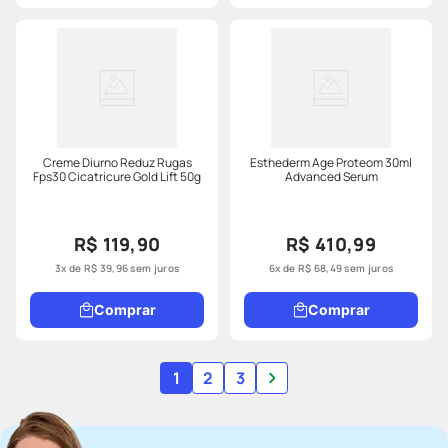
Creme Diurno Reduz Rugas
Esthederm Age Proteom 30ml
Fps30 Cicatricure Gold Lift 50g
Advanced Serum
R$ 119,90
R$ 410,99
3
x de
R$
39
,
96
sem juros
6
x de
R$
68
,
49
sem juros
Comprar
Comprar
1
2
3