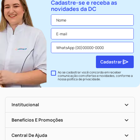
Cadastre-se e receba as
novidades da DC
Cadastrar
Ao se cadastrar você concorda em receber
comunicação com ofertas e novidades, conforme a
nossa
política de privacidade
.
Institucional
História
Nossas Lojas
Benefícios E Promoções
Trabalhe Conosco
Seja Uma Loja Parceira
Clube DC
Mapa De Categorias
Convênios
Central De Ajuda
Programa Popular Do Brasil