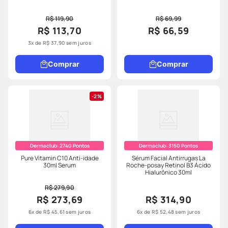
R$ 119,90
R$ 69,99
R$ 113,70
R$ 66,59
3
x de
R$
37
,
90
sem juros
Comprar
Comprar
2%
Dermaclub:
2740
Pontos
Dermaclub:
3150
Pontos
Pure Vitamin C10 Anti-idade
Sérum Facial Antirrugas La
30ml Serum
Roche-posay Retinol B3 Ácido
Hialurônico 30ml
R$ 279,90
R$ 273,69
R$ 314,90
6
x de
R$
45
,
61
sem juros
6
x de
R$
52
,
48
sem juros