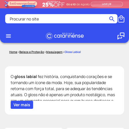
Procurar no site
Termos mais buscados
coristina
1
º
medley
2
º
Beleza e Proteção
Maquiagem
Gloss Labial
protetor solar facial
3
º
shampoo
4
º
tadalafila
5
º
O
gloss labial
fez história, conquistando corações e se
tornando um ícone da moda. Hoje, sua popularidade
ozivy
6
º
retorna com força total, para se adequar às tendências
lenço umedecido
7
º
atuais. O gloss não é apenas um produto nostálgico, mas
sim um elemento essencial para quem busca destacar a
protetor solar
8
º
Ver mais
beleza natural dos lábios.
desodorante
9
º
Na
Drogaria Catarinense
, apresentamos uma seleção
exclusiva de glosses que atendem a todos os gostos e
fralda pampers
10
º
estilos:
Gloss Boca Rosa
,
Gloss Niina Secrets
,
Gloss