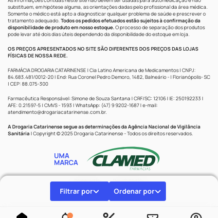
As informações contidas neste site não devem ser usadas para automedicação e não
substituem, em hipótese alguma, as orientações dadas pelo profissional da área médica.
Somente o médico está apto a diagnosticar qualquer problema de saúde e prescrever o
tratamento adequado.
Todos os pedidos efetuados estão sujeitos à confirmação da
disponibilidade de produto em nosso estoque.
O processo de separação dos produtos
pode levar até dois dias úteis dependendo da disponibilidade do estoque em loja.
OS PREÇOS APRESENTADOS NO SITE SÃO DIFERENTES DOS PREÇOS DAS LOJAS
FÍSICAS DE NOSSA REDE.
FARMÁCIA DROGARIA CATARINENSE | Cia Latino Americana de Medicamentos | CNPJ:
84.683.481/0012-20 | End: Rua Coronel Pedro Demoro, 1482, Balneário - | Florianópolis- SC
| CEP: 88.075-300
Farmacêutica Responsável: Simone de Souza Santana | CRF/SC: 12106 | IE: 250192233 |
AFE: 0.21597-5 | CMVS - 1593 | WhatsApp: (47) 9 9202-1687 | e-mail:
atendimento@drogariacatarinense.com.br
.
A Drogaria Catarinense segue as determinações da Agência Nacional de Vigilância
Sanitária
| Copyright © 2025 Drogaria Catarinense - Todos os direitos reservados.
UMA
MARCA
Powered by
Developed by
Filtrar por
Ordenar por