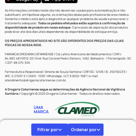
As informações contidas neste site não devem ser usadas para automedicação e não
substituem, em hipótese alguma, as orientações dadas pelo profissional da área médica.
Somente o médico está apto a diagnosticar qualquer problema de saúde e prescrever o
tratamento adequado.
Todos os pedidos efetuados estão sujeitos à confirmação da
disponibilidade de produto em nosso estoque.
O processo de separação dos produtos
pode levar até dois dias úteis dependendo da disponibilidade do estoque em loja.
OS PREÇOS APRESENTADOS NO SITE SÃO DIFERENTES DOS PREÇOS DAS LOJAS
FÍSICAS DE NOSSA REDE.
FARMÁCIA DROGARIA CATARINENSE | Cia Latino Americana de Medicamentos | CNPJ:
84.683.481/0012-20 | End: Rua Coronel Pedro Demoro, 1482, Balneário - | Florianópolis- SC
| CEP: 88.075-300
Farmacêutica Responsável: Simone de Souza Santana | CRF/SC: 12106 | IE: 250192233 |
AFE: 0.21597-5 | CMVS - 1593 | WhatsApp: (47) 9 9202-1687 | e-mail:
atendimento@drogariacatarinense.com.br
.
A Drogaria Catarinense segue as determinações da Agência Nacional de Vigilância
Sanitária
| Copyright © 2025 Drogaria Catarinense - Todos os direitos reservados.
UMA
MARCA
Powered by
Developed by
Filtrar por
Ordenar por