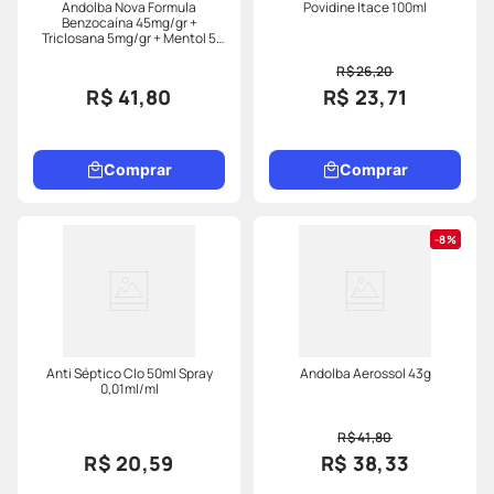
Andolba Nova Formula
Povidine Itace 100ml
Benzocaína 45mg/gr +
Triclosana 5mg/gr + Mentol 5
Mg/gr 43gr Solucao Aerossol
Momenta
R$ 26,20
R$ 41,80
R$ 23,71
Comprar
Comprar
8%
Anti Séptico Clo 50ml Spray
Andolba Aerossol 43g
0,01ml/ml
R$ 41,80
R$ 20,59
R$ 38,33