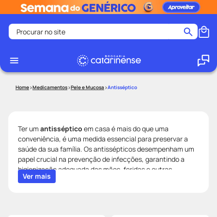
Procurar no site
Termos mais buscados
coristina
1
º
medley
2
º
Medicamentos
Pele e Mucosa
Antisséptico
fralda
3
º
protetor solar facial
4
º
shampoo
5
º
Ter um
antisséptico
em casa é mais do que uma
conveniência, é uma medida essencial para preservar a
tadalafila
6
º
saúde da sua família. Os antissépticos desempenham um
mounjaro
7
º
papel crucial na prevenção de infecções, garantindo a
higienização adequada das mãos, feridas e outras
ozivy
8
º
Ver mais
superfícies.
lenço umedecido
9
º
Na Drogaria Catarinense, oferecemos uma variedade de
antissépticos de alta qualidade a preços acessíveis.
protetor solar
10
º
Confira algumas opções em destaque:
Kuramed
,