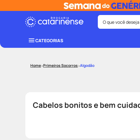
O que você deseja
Termos mais bus
CATEGORIAS
coristina
1
º
fralda
3
º
Primeiros Socorros
Algodão
shampoo
5
º
mounjaro
7
º
lenço umede
9
º
Cabelos bonitos e bem cuid