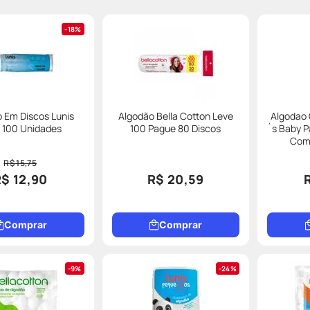
18%
 Em Discos Lunis
Algodão Bella Cotton Leve
Algodao
100 Unidades
100 Pague 80 Discos
´s Baby 
Com
R$ 15,75
$ 12,90
R$ 20,59
Comprar
Comprar
9%
24%