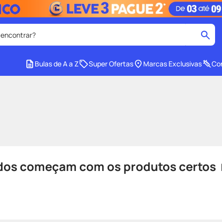
 encontrar?
cados
Bulas de A a Z
Super Ofertas
Marcas Exclusivas
Con
medley
2
º
protetor solar facial
4
º
tadalafila
6
º
ozivy
8
º
cido
protetor solar
10
º
ados começam com os produtos certos 