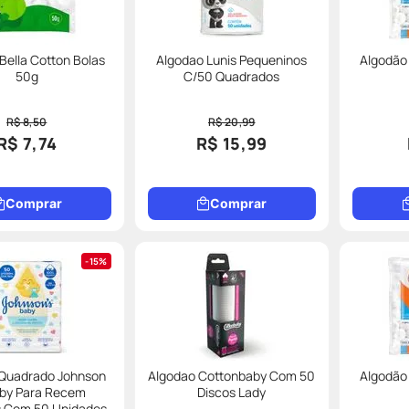
Bella Cotton Bolas
Algodao Lunis Pequeninos
Algodão
50g
C/50 Quadrados
R$ 8,50
R$ 20,99
R$ 7,74
R$ 15,99
Comprar
Comprar
15%
 Quadrado Johnson
Algodao Cottonbaby Com 50
Algodão
aby Para Recem
Discos Lady
s Com 50 Unidades