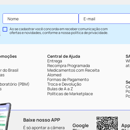
Ao se cadastrar você concorda em receber comunicação com
ofertas e novidades, conforme a nossa
política de privacidade
.
romoções
Central de Ajuda
SA
Entrega
Wh
Recompra Programada
at
 do Brasil
Medicamentos com Receita
tas
Alomed
Formas de Pagamento
S
boratório (PBM)
Troca e Devolução
Ce
s
Bulas de A a Z
Po
Políticas de Marketplace
Po
Baixe nosso APP
Google
App
É só apontar a câmera