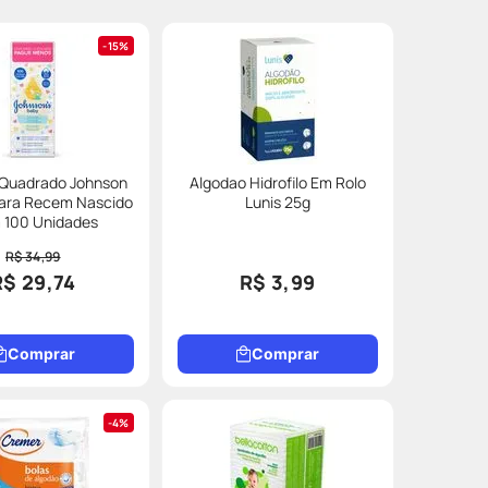
15%
 Quadrado Johnson
Algodao Hidrofilo Em Rolo
Para Recem Nascido
Lunis 25g
 100 Unidades
R$ 34,99
R$ 29,74
R$ 3,99
Comprar
Comprar
4%