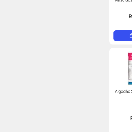
R
Algodão 