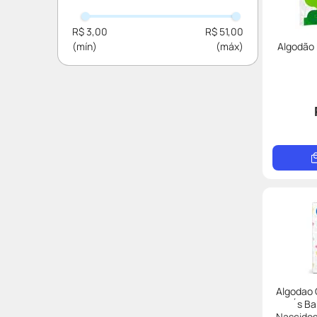
Bella Cotton
R$ 3,00
R$ 51,00
Johnson&johnson
Algodão 
Sanfarma
Lunis Pequeninos
Cottonbaby
Algodao
´s B
Nascido