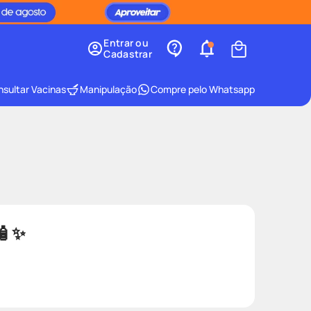
Entrar ou
Cadastrar
sultar Vacinas
Manipulação
Compre pelo Whatsapp
🧴✨