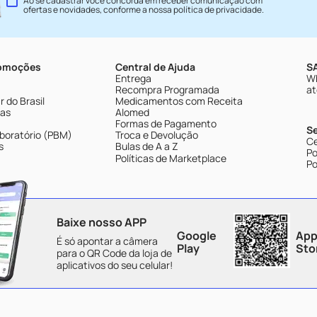
Ao se cadastrar você concorda em receber comunicação com
ofertas e novidades, conforme a nossa
política de privacidade
.
romoções
Central de Ajuda
SA
Entrega
Wh
Recompra Programada
at
 do Brasil
Medicamentos com Receita
tas
Alomed
Formas de Pagamento
S
boratório (PBM)
Troca e Devolução
Ce
s
Bulas de A a Z
Po
Políticas de Marketplace
Po
Baixe nosso APP
Google
App
É só apontar a câmera
Play
Sto
para o QR Code da loja de
aplicativos do seu celular!