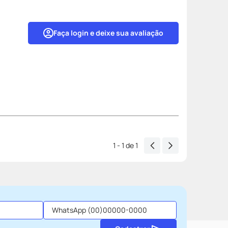
Faça login e deixe sua avaliação
1 - 1
de
1