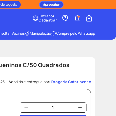
Entrar ou
Cadastrar
sultar Vacinas
Manipulação
Compre pelo Whatsapp
ueninos C/50 Quadrados
825
Vendido e entregue por:
Drogaria Catarinense