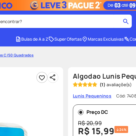
 encontrar?
cados
Bulas de A a Z
Super Ofertas
Marcas Exclusivas
Con
medley
2
º
os C/50 Quadrados
protetor solar facial
4
º
tadalafila
6
º
Algodao Lunis Peq
ozivy
8
º
(
1
)
cido
protetor solar
10
º
Cód
:
740
Lunis Pequeninos
Preço DC
R$
20
,
99
R$
15
,
99
24%