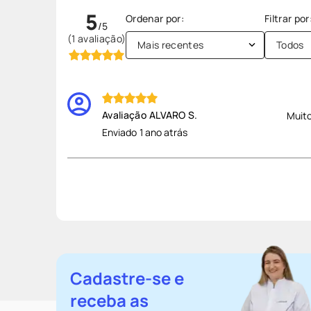
5
(1 avaliação)
Mais recentes
Todos
ALVARO S.
Muit
Enviado
1 ano atrás
Cadastre-se e
receba as