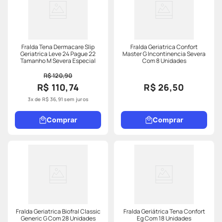
Fralda Tena Dermacare Slip
Fralda Geriatrica Confort
Geriatrica Leve 24 Pague 22
Master G Incontinencia Severa
Tamanho M Severa Especial
Com 8 Unidades
R$ 120,90
R$ 110,74
R$ 26,50
3
x de
R$
36
,
91
sem juros
Comprar
Comprar
Fralda Geriatrica Biofral Classic
Fralda Geriátrica Tena Confort
Generic G Com 28 Unidades
Eg Com 18 Unidades