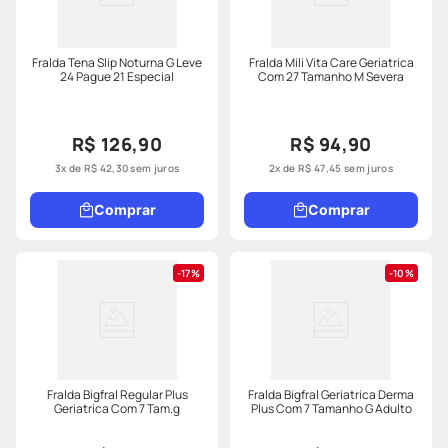
Fralda Tena Slip Noturna G Leve
Fralda Mili Vita Care Geriatrica
24 Pague 21 Especial
Com 27 Tamanho M Severa
R$ 126,90
R$ 94,90
3
x de
R$
42
,
30
sem juros
2
x de
R$
47
,
45
sem juros
Comprar
Comprar
17%
10%
Fralda Bigfral Regular Plus
Fralda Bigfral Geriatrica Derma
Geriatrica Com 7 Tam.g
Plus Com 7 Tamanho G Adulto