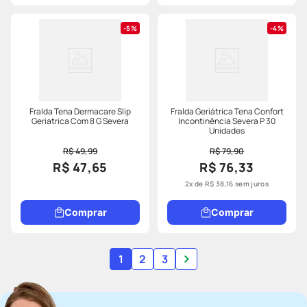
5%
4%
Fralda Tena Dermacare Slip
Fralda Geriátrica Tena Confort
Geriatrica Com 8 G Severa
Incontinência Severa P 30
Unidades
R$ 49,99
R$ 79,90
R$ 47,65
R$ 76,33
2
x de
R$
38
,
16
sem juros
Comprar
Comprar
1
2
3