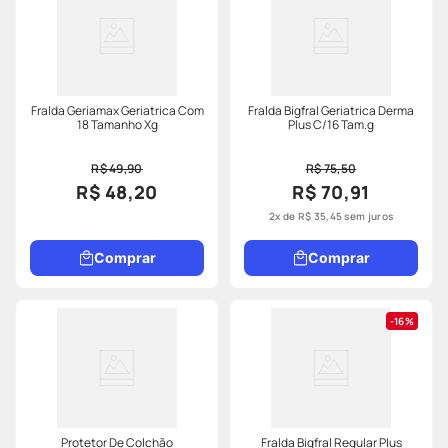
Fralda Geriamax Geriatrica Com
Fralda Bigfral Geriatrica Derma
18 Tamanho Xg
Plus C/16 Tam.g
R$ 49,90
R$ 75,50
R$ 48,20
R$ 70,91
2
x de
R$
35
,
45
sem juros
Comprar
Comprar
16%
Protetor De Colchão
Fralda Bigfral Regular Plus