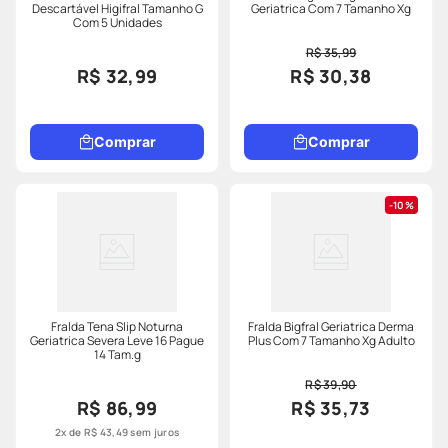
Descartável Higifral Tamanho G
Geriatrica Com 7 Tamanho Xg
Com 5 Unidades
R$ 35,99
R$ 32,99
R$ 30,38
Comprar
Comprar
10%
Fralda Tena Slip Noturna
Fralda Bigfral Geriatrica Derma
Geriatrica Severa Leve 16 Pague
Plus Com 7 Tamanho Xg Adulto
14 Tam.g
R$ 39,90
R$ 86,99
R$ 35,73
2
x de
R$
43
,
49
sem juros