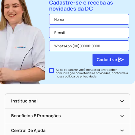
Cadastre-se e receba as
novidades da DC
Cadastrar
Ao se cadastrar você concorda em receber
comunicação com ofertas e novidades, conforme a
nossa
política de privacidade
.
Institucional
História
Nossas Lojas
Benefícios E Promoções
Trabalhe Conosco
Seja Uma Loja Parceira
Clube DC
Mapa De Categorias
Convênios
Central De Ajuda
Programa Popular Do Brasil