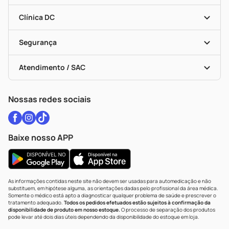
Encarte De Ofertas
Entrega
Dermaclub
Recompra Programada
Clínica DC
Descontos De Laboratório (PBM)
Medicamentos Com Receita
Cupons E Ofertas
Alomed
Vacinas
Black Friday
Formas De Pagamento
Serviços Farmacêuticos
Segurança
Troca E Devolução
Testes Rápidos
Bulas De A A Z
Autoteste Covid-19
Certificado De Segurança
Políticas De Marketplace
Vacinas
Portal Da Privacidade
Atendimento / SAC
Política De Privacidade
WhatsApp (47) 9202-1687
Atendimento@drogariacatarinense.com.br
Nossas redes sociais
Baixe nosso APP
As informações contidas neste site não devem ser usadas para automedicação e não
substituem, em hipótese alguma, as orientações dadas pelo profissional da área médica.
Somente o médico está apto a diagnosticar qualquer problema de saúde e prescrever o
tratamento adequado.
Todos os pedidos efetuados estão sujeitos à confirmação da
disponibilidade de produto em nosso estoque.
O processo de separação dos produtos
pode levar até dois dias úteis dependendo da disponibilidade do estoque em loja.