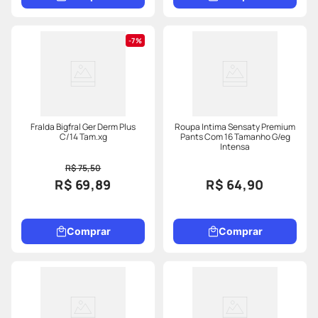
7%
Fralda Bigfral Ger Derm Plus
Roupa Intima Sensaty Premium
C/14 Tam.xg
Pants Com 16 Tamanho G/eg
Intensa
R$ 75,50
R$ 69,89
R$ 64,90
Comprar
Comprar