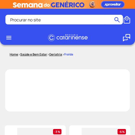
Procurar no site
Termos mais buscados
coristina
1
º
medley
2
º
Saúde e Bem Estar
Geriatria
Fralda
fralda
3
º
protetor solar facial
4
º
shampoo
5
º
tadalafila
6
º
lenço umedecido
7
º
sabonete liquido
8
º
desodorante
9
º
protetor solar
10
º
3%
6%