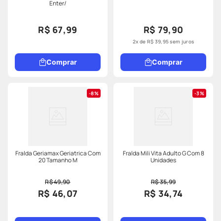
Enter/
R$ 67,99
R$ 79,90
2
x de
R$
39
,
95
sem juros
Comprar
Comprar
8%
3%
Fralda Geriamax Geriatrica Com
Fralda Mili Vita Adulto G Com 8
20 Tamanho M
Unidades
R$ 49,90
R$ 35,99
R$ 46,07
R$ 34,74