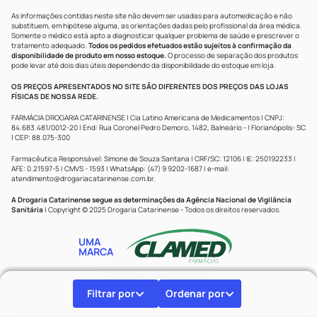
As informações contidas neste site não devem ser usadas para automedicação e não
substituem, em hipótese alguma, as orientações dadas pelo profissional da área médica.
Somente o médico está apto a diagnosticar qualquer problema de saúde e prescrever o
tratamento adequado.
Todos os pedidos efetuados estão sujeitos à confirmação da
disponibilidade de produto em nosso estoque.
O processo de separação dos produtos
pode levar até dois dias úteis dependendo da disponibilidade do estoque em loja.
OS PREÇOS APRESENTADOS NO SITE SÃO DIFERENTES DOS PREÇOS DAS LOJAS
FÍSICAS DE NOSSA REDE.
FARMÁCIA DROGARIA CATARINENSE | Cia Latino Americana de Medicamentos | CNPJ:
84.683.481/0012-20 | End: Rua Coronel Pedro Demoro, 1482, Balneário - | Florianópolis- SC
| CEP: 88.075-300
Farmacêutica Responsável: Simone de Souza Santana | CRF/SC: 12106 | IE: 250192233 |
AFE: 0.21597-5 | CMVS - 1593 | WhatsApp: (47) 9 9202-1687 | e-mail:
atendimento@drogariacatarinense.com.br
.
A Drogaria Catarinense segue as determinações da Agência Nacional de Vigilância
Sanitária
| Copyright © 2025 Drogaria Catarinense - Todos os direitos reservados.
UMA
MARCA
Powered by
Developed by
Filtrar por
Ordenar por