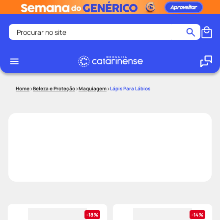
Procurar no site
Termos mais buscados
coristina
1
º
medley
2
º
Beleza e Proteção
Maquiagem
Lápis Para Lábios
fralda
3
º
protetor solar facial
4
º
shampoo
5
º
tadalafila
6
º
lenço umedecido
7
º
sabonete liquido
8
º
desodorante
9
º
protetor solar
10
º
18%
14%