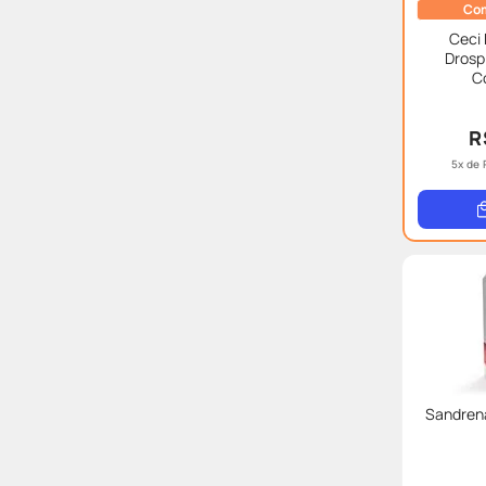
Com
Ceci 
Drosp
C
R
5
x de
Sandren