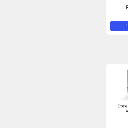
Stele
A