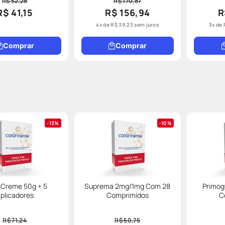
R$ 52,28
R$ 170,87
R$ 41,15
R$ 156,94
R
4
x de
R$
39
,
23
sem juros
3
x de
Comprar
Comprar
13%
10%
 Creme 50g + 5
Suprema 2mg/1mg Com 28
Primo
plicadores
Comprimidos
C
R$ 71,24
R$ 50,75