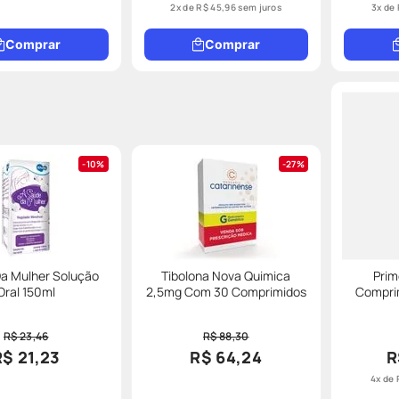
2
x de
R$
45
,
96
sem juros
3
x de
Comprar
Comprar
10%
27%
a Mulher Solução
Tibolona Nova Quimica
Pri
Oral 150ml
2,5mg Com 30 Comprimidos
Compri
R$ 23,46
R$ 88,30
R$ 21,23
R$ 64,24
R
4
x de