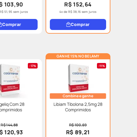
$ 103,90
R$ 152,64
R$
51
,
95
sem juros
4
x de
R$
38
,
16
sem juros
Comprar
Comprar
GANHE 15% NO BELAMY
17%
11%
Combine e ganhe
geliq Com 28
Libiam Tibolona 2,5mg 28
omprimidos
Comprimidos
R$ 144,88
R$ 100,69
$ 120,93
R$ 89,21