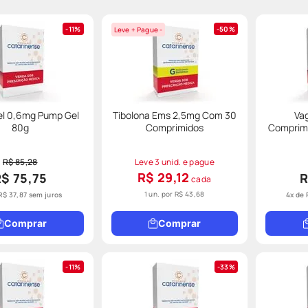
11%
50%
Leve + Pague -
el 0,6mg Pump Gel
Tibolona Ems 2,5mg Com 30
Va
80g
Comprimidos
Comprimi
R$ 85,28
Leve 3 unid. e pague
R$ 29,12
$ 75,75
R
cada
1 un. por
R$ 43,68
R$
37
,
87
sem juros
4
x de
Comprar
Comprar
11%
33%