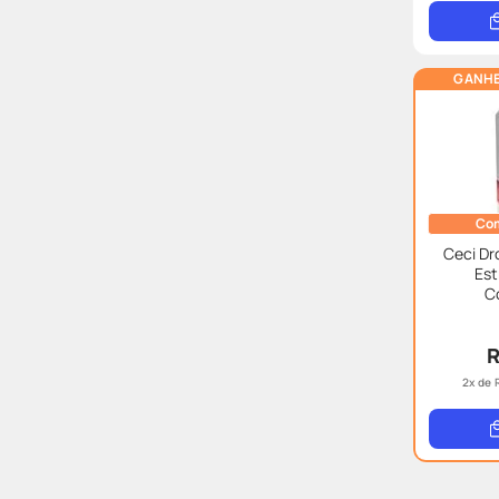
GANHE
Com
Ceci Dr
Est
C
R
2
x de