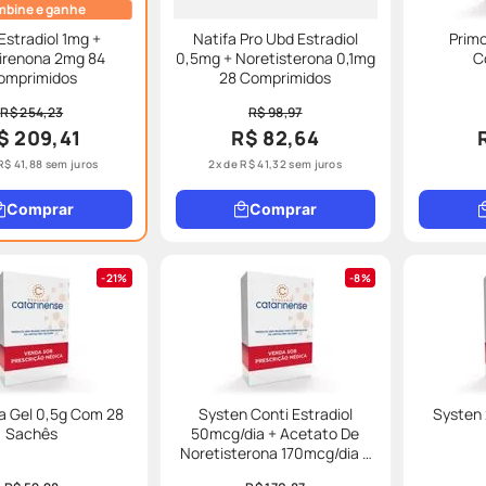
bine e ganhe
Estradiol 1mg +
Natifa Pro Ubd Estradiol
Prim
irenona 2mg 84
0,5mg + Noretisterona 0,1mg
C
omprimidos
28 Comprimidos
R$ 254,23
R$ 98,97
$ 209,41
R$ 82,64
R$
41
,
88
sem juros
2
x de
R$
41
,
32
sem juros
Comprar
Comprar
21%
8%
a Gel 0,5g Com 28
Systen Conti Estradiol
Systen
Sachês
50mcg/dia + Acetato De
Noretisterona 170mcg/dia 8
Adesivos Transdérmicos