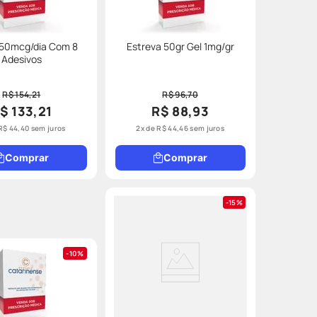
 50mcg/dia Com 8
Estreva 50gr Gel 1mg/gr
Adesivos
R$ 154,21
R$ 96,70
$ 133,21
R$ 88,93
R$
44
,
40
sem juros
2
x de
R$
44
,
46
sem juros
Comprar
Comprar
15%
10%