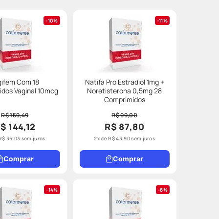
10%
11%
gifem Com 18
Natifa Pro Estradiol 1mg +
dos Vaginal 10mcg
Noretisterona 0,5mg 28
Comprimidos
R$ 159,49
R$ 99,00
$ 144,12
R$ 87,80
R$
36
,
03
sem juros
2
x de
R$
43
,
90
sem juros
Comprar
Comprar
14%
8%