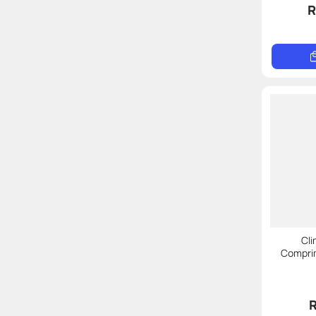
R
Cl
Compri