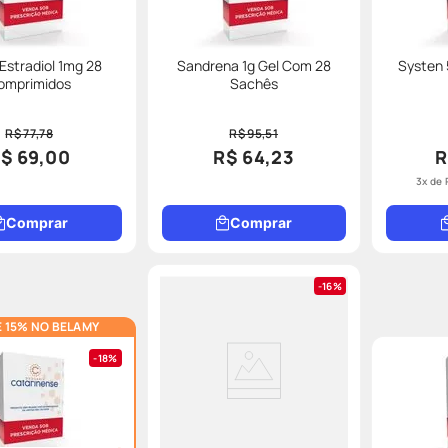
 Estradiol 1mg 28
Sandrena 1g Gel Com 28
Systen
omprimidos
Sachês
R$ 77,78
R$ 95,51
$ 69,00
R$ 64,23
R
3
x de
Comprar
Comprar
16%
 15% NO BELAMY
18%