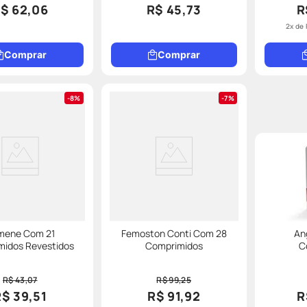
$ 62,06
R$ 45,73
R
2
x de
Comprar
Comprar
8%
7%
imene Com 21
Femoston Conti Com 28
An
midos Revestidos
Comprimidos
C
R$ 43,07
R$ 99,25
R$ 39,51
R$ 91,92
R