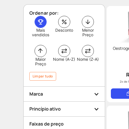
Ordenar por:
Mais
Desconto
Menor
vendidos
Preço
Oestrog
Maior
Nome (A-Z)
Nome (Z-A)
Preço
R
Limpar tudo
2
x de
Marca
Princípio ativo
Bayer
Faixas de preço
Theramex