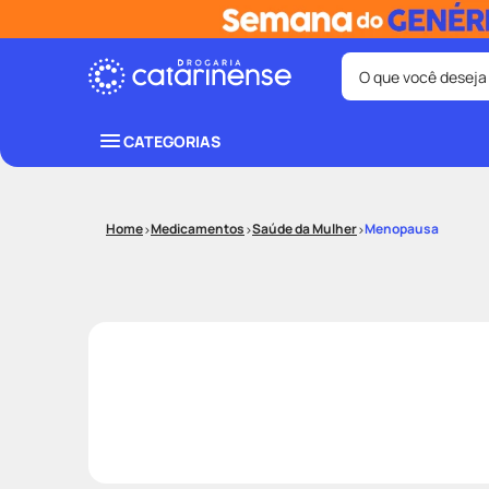
O que você deseja
Termos mais bus
CATEGORIAS
coristina
1
º
protetor sola
3
º
Medicamentos
Saúde da Mulher
Menopausa
tadalafila
5
º
ozivy
7
º
fralda pamp
9
º