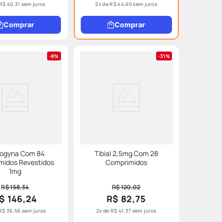
R$
40
,
31
sem juros
2
x de
R$
44
,
60
sem juros
Comprar
Comprar
8%
31%
mogyna Com 84
Tibial 2,5mg Com 28
midos Revestidos
Comprimidos
1mg
R$ 158,34
R$ 120,02
$ 146,24
R$ 82,75
R$
36
,
56
sem juros
2
x de
R$
41
,
37
sem juros