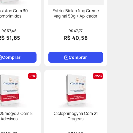
osiston Com 30
Estriol Biolab 1mg Creme
omprimidos
Vaginal 50g + Aplicador
R$ 57,48
R$ 47,77
R$ 51,85
R$ 40,56
Comprar
Comprar
6%
25%
 25mcg/dia Com 8
Cicloprimogyna Com 21
Adesivos
Drágeas