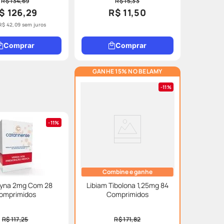
R$ 134,69
R$ 15,33
$ 126,29
R$ 11,50
R$
42
,
09
sem juros
Comprar
Comprar
GANHE 15% NO BELAMY
11%
11%
Combine e ganhe
gyna 2mg Com 28
Libiam Tibolona 1,25mg 84
omprimidos
Comprimidos
R$ 117,25
R$ 171,82