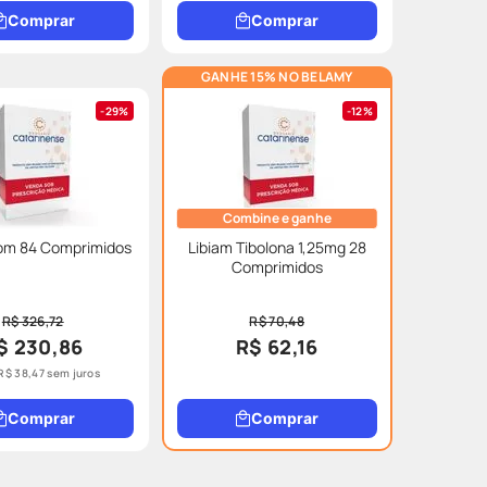
Comprar
Comprar
GANHE 15% NO BELAMY
29%
12%
Combine e ganhe
 Com 84 Comprimidos
Libiam Tibolona 1,25mg 28
Comprimidos
R$ 326,72
R$ 70,48
$ 230,86
R$ 62,16
R$
38
,
47
sem juros
Comprar
Comprar