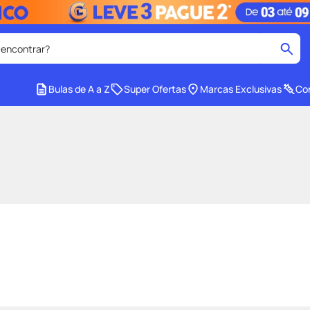
 encontrar?
cados
Bulas de A a Z
Super Ofertas
Marcas Exclusivas
Con
medley
2
º
r facial
shampoo
4
º
lenço umedecido
6
º
protetor solar
8
º
ers
teste gravidez
10
º