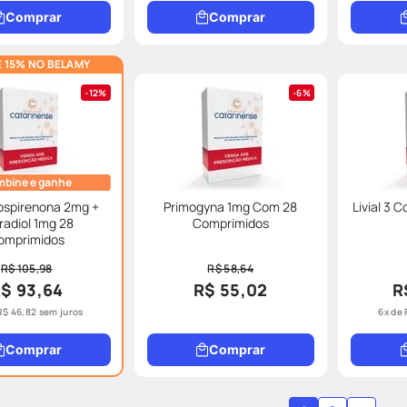
Comprar
Comprar
 15% NO BELAMY
12%
6%
bine e ganhe
ospirenona 2mg +
Primogyna 1mg Com 28
Livial 3
radiol 1mg 28
Comprimidos
omprimidos
R$ 105,98
R$ 58,64
$ 93,64
R$ 55,02
R
R$
46
,
82
sem juros
6
x de
Comprar
Comprar