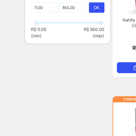
Valerato De Estradiol
Schering-plough
Drospirenona
Novartis
Natifa
Estradiol
C
Libiam
R$ 11,00
R$ 360,00
Etinilestradiol
Natifa
Ribociclibe
Fqm
R
Levonorgestrel
Ems
Tibolona
Ceci
Noretisterona
Biolab
Acetato De Ciproterona
Ver mais 6
Estriol
GANHE
Ver mais 6