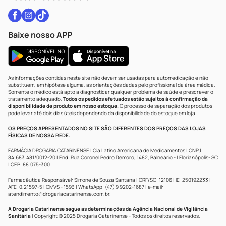
Baixe nosso APP
As informações contidas neste site não devem ser usadas para automedicação e não
substituem, em hipótese alguma, as orientações dadas pelo profissional da área médica.
Somente o médico está apto a diagnosticar qualquer problema de saúde e prescrever o
tratamento adequado.
Todos os pedidos efetuados estão sujeitos à confirmação da
disponibilidade de produto em nosso estoque.
O processo de separação dos produtos
pode levar até dois dias úteis dependendo da disponibilidade do estoque em loja.
OS PREÇOS APRESENTADOS NO SITE SÃO DIFERENTES DOS PREÇOS DAS LOJAS
FÍSICAS DE NOSSA REDE.
FARMÁCIA DROGARIA CATARINENSE | Cia Latino Americana de Medicamentos | CNPJ:
84.683.481/0012-20 | End: Rua Coronel Pedro Demoro, 1482, Balneário - | Florianópolis- SC
| CEP: 88.075-300
Farmacêutica Responsável: Simone de Souza Santana | CRF/SC: 12106 | IE: 250192233 |
AFE: 0.21597-5 | CMVS - 1593 | WhatsApp: (47) 9 9202-1687 | e-mail:
atendimento@drogariacatarinense.com.br
.
A Drogaria Catarinense segue as determinações da Agência Nacional de Vigilância
Sanitária
| Copyright © 2025 Drogaria Catarinense - Todos os direitos reservados.