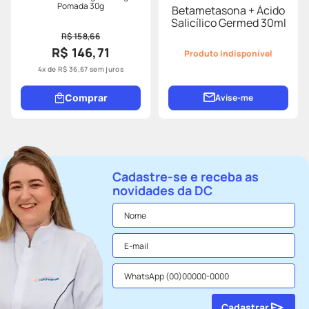
Pomada 30g
Betametasona + Ácido
Salicílico Germed 30ml
R$ 158,66
R$ 146,71
Produto indisponível
4
x de
R$
36
,
67
sem juros
Comprar
Avise-me
Cadastre-se e receba as
novidades da DC
Cadastrar