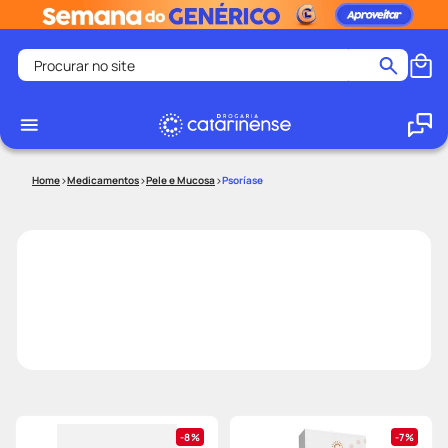
Procurar no site
Termos mais buscados
coristina
1
º
medley
2
º
Medicamentos
Pele e Mucosa
Psoríase
shampoo
3
º
tadalafila
4
º
ozivy
5
º
lenço umedecido
6
º
protetor solar
7
º
desodorante
8
º
fralda pampers
9
º
teste gravidez
10
º
8%
7%