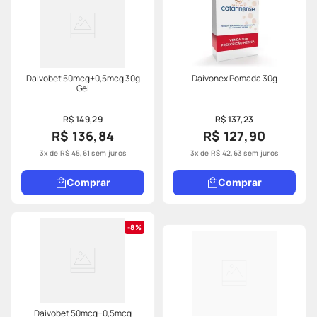
Daivobet 50mcg+0,5mcg 30g
Daivonex Pomada 30g
Gel
R$ 149,29
R$ 137,23
R$ 136,84
R$ 127,90
3
x de
R$
45
,
61
sem juros
3
x de
R$
42
,
63
sem juros
Comprar
Comprar
8%
Daivobet 50mcg+0,5mcg