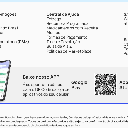
romoções
Central de Ajuda
SA
Entrega
Wh
Recompra Programada
at
 do Brasil
Medicamentos com Receita
tas
Alomed
Formas de Pagamento
S
boratório (PBM)
Troca e Devolução
Ce
s
Bulas de A a Z
Po
Políticas de Marketplace
Po
Baixe nosso APP
Google
App
É só apontar a câmera
Play
Sto
para o QR Code da loja de
aplicativos do seu celular!
e não substituem, em hipótese alguma, as orientações dadas pelo profissional da área médica.
tratamento adequado.
Todos os pedidos efetuados estão sujeitos à confirmação da disponibilid
dias úteis dependendo da disponibilidade do estoque em loja.