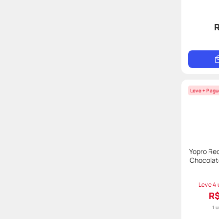
R
Leve + Pagu
Yopro Re
Chocolat
Leve 4 
R$
1 