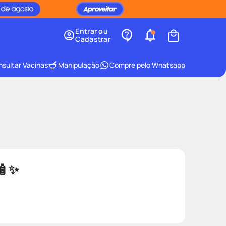
Entrar ou
Cadastrar
sultar Vacinas
Manipulação
Compre pelo Whatsapp
🧴✨