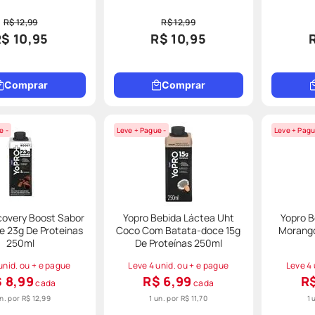
R$ 12,99
R$ 12,99
$ 10,95
R$ 10,95
Comprar
Comprar
e -
Leve + Pague -
Leve + Pagu
covery Boost Sabor
Yopro Bebida Láctea Uht
Yopro B
e 23g De Proteinas
Coco Com Batata-doce 15g
Morango
250ml
De Proteínas 250ml
unid. ou + e pague
Leve 4 unid. ou + e pague
Leve 4 
 8,99
R$ 6,99
R$
cada
cada
un. por
R$ 12,99
1 un. por
R$ 11,70
1 