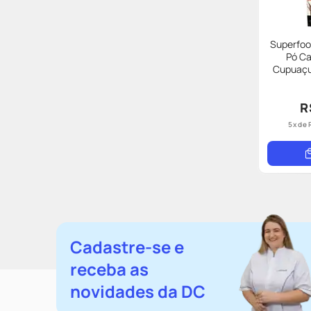
Superfoo
Pó C
Cupuaçu
R
5
x de
Cadastre-se e
receba as
novidades da DC