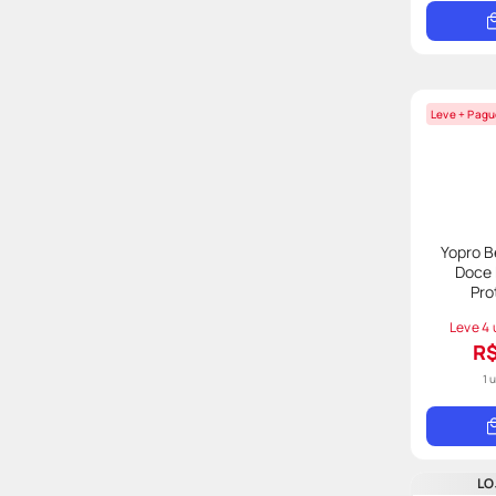
Leve + Pagu
Yopro B
Doce 
Pro
Leve 4 
R$
1 
LO