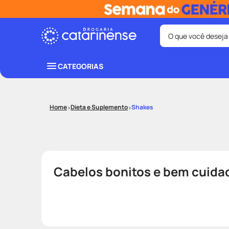
O que você deseja
Termos mais bus
CATEGORIAS
coristina
1
º
shampoo
3
º
Dieta e Suplemento
Shakes
ozivy
5
º
protetor sol
7
º
fralda pamp
9
º
Cabelos bonitos e bem cuid