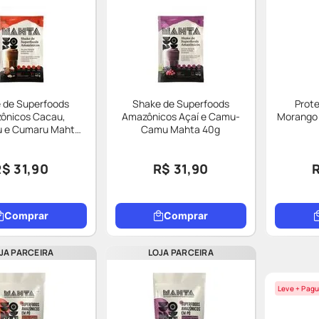
 de Superfoods
Shake de Superfoods
Prot
ônicos Cacau,
Amazônicos Açaí e Camu-
Morango 
 e Cumaru Mahta
Camu Mahta 40g
40g
R$ 31,90
R$ 31,90
Comprar
Comprar
JA PARCEIRA
LOJA PARCEIRA
Leve + Pagu