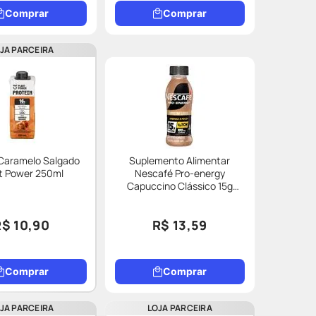
Comprar
Comprar
JA PARCEIRA
 Caramelo Salgado
Suplemento Alimentar
t Power 250ml
Nescafé Pro-energy
Capuccino Clássico 15g
Proteína 270ml
R$ 10,90
R$ 13,59
Comprar
Comprar
JA PARCEIRA
LOJA PARCEIRA