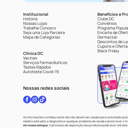
Institucional
Benefícios e P
História
Clube DC
Nossas Lojas
Convênios
Trabalhe Conosco
Programa Popular
Seja uma Loja Parceira
Encarte de Ofer
Mapa de Categorias
Dermaclub
Descontos de La
Cupons e Oferta
Black Friday
Clínica DC
Vacinas
Serviços Farmacêuticos
Testes Rápidos
Autoteste Covid-19
Nossas redes sociais
As informações contidas neste site não devem ser usadas para automedicação 
médico está apto a diagnosticar qualquer problema de saúde e prescrever o 
em nosso estoque.
O processo de separação dos produtos pode levar até dois 