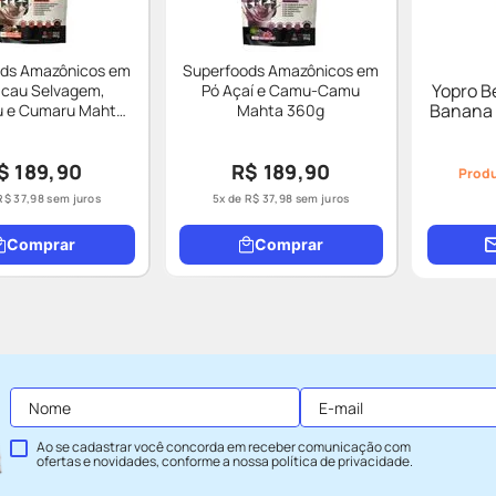
ds Amazônicos em
Superfoods Amazônicos em
Yopro B
acau Selvagem,
Pó Açaí e Camu-Camu
Banana 
 e Cumaru Mahta
Mahta 360g
360g
$ 189,90
R$ 189,90
Produ
R$
37
,
98
sem juros
5
x de
R$
37
,
98
sem juros
Comprar
Comprar
Ao se cadastrar você concorda em receber comunicação com
ofertas e novidades, conforme a nossa
política de privacidade
.