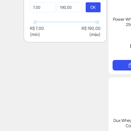
Yopro
Mahta
Power Wh
Dux
25
R$ 7,00
R$ 190,00
3 Coracoes
Plant Power
Nescafe
Dux Whey
Co