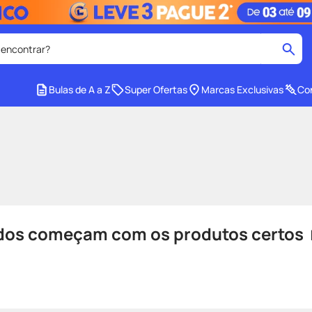
 encontrar?
cados
Bulas de A a Z
Super Ofertas
Marcas Exclusivas
Con
medley
2
º
tadalafila
4
º
lenço umedecido
6
º
ar
desodorante
8
º
ers
teste gravidez
10
º
ados começam com os produtos certos 