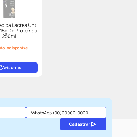
ebida Láctea Uht
15g De Proteínas
250ml
to indisponível
Avise-me
Cadastrar