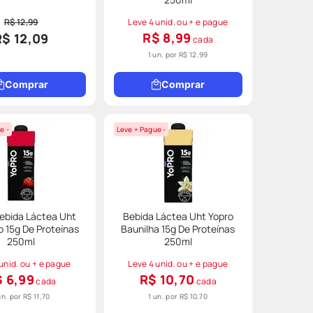
R$ 12,99
Leve 4 unid. ou + e pague
R$ 8,99
R$ 12,09
cada
1 un. por
R$ 12,99
Comprar
Comprar
e -
Leve + Pague -
ebida Láctea Uht
Bebida Láctea Uht Yopro
 15g De Proteínas
Baunilha 15g De Proteínas
250ml
250ml
unid. ou + e pague
Leve 4 unid. ou + e pague
 6,99
R$ 10,70
cada
cada
un. por
R$ 11,70
1 un. por
R$ 10,70