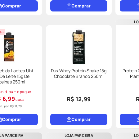
Comprar
Comprar
LO
e -
ebida Lactea Uht
Dux Whey Protein Shake 15g
Protein
De Leite 15g De
Chocolate Branco 250ml
Plan
teinas 250ml
unid. ou + e pague
 6,99
R$ 12,99
cada
un. por
R$ 11,70
Comprar
Comprar
JA PARCEIRA
LOJA PARCEIRA
LO