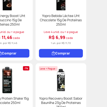
Energy Boost Uht
Yopro Bebida Láctea Uht
uccino 15g De
Chocolate 15g De Proteínas
teínas 250ml
250ml
unid. ou + e pague
Leve 4 unid. ou + e pague
 11,46
R$ 6,99
cada
cada
un. por
R$ 11,46
1 un. por
R$ 11,70
Comprar
Comprar
7%
Leve + Pague -
 Protein Shake 15g
Yopro Recovery Boost Sabor
colate 250ml
Baunilha 23g De Proteinas
250ml