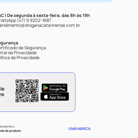
C | De segunda à sexta-feira, das 8h às 19h
atsApp (47) 9 9202-1687
endimento@drogariacatarinense.com.br
egurança
rtificado de Segurança
rtal da Privacidade
lítica de Privacidade
le
re
 Somente o
UMA MARCA
ade de produto