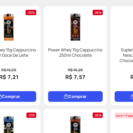
30%
26%
ey 15g Cappuccino
Power Whey 15g Cappuccino
Suple
 Doce De Leite
250ml Chocolate
Nesc
Chococ
R$ 10,29
R$ 10,29
R$ 7,21
R$ 7,57
Comprar
Comprar
31%
26%
Leve + Pagu