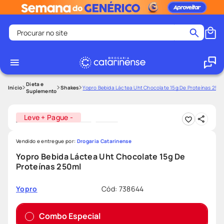
Procurar no site
Termos mais buscados
coristina
1
º
medley
2
º
Dieta e
Shakes
Yopro Bebida Láctea Uht Chocolate 15g De Proteínas 250m
Suplemento
shampoo
3
º
tadalafila
4
º
Leve + Pague -
ozivy
5
º
Vendido e entregue por:
Drogaria Catarinense
lenço umedecido
6
º
Yopro Bebida Láctea Uht Chocolate 15g De
protetor solar
7
º
Proteínas 250ml
desodorante
8
º
Cód
:
738644
Yopro
fralda pampers
9
º
teste gravidez
10
º
Combo Especial