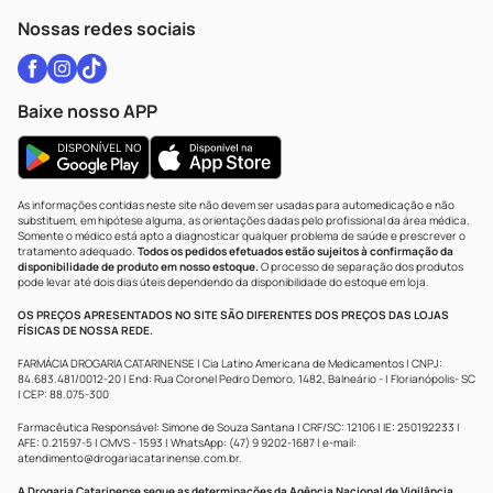
Atendimento@drogariacatarinense.com.br
Nossas redes sociais
Baixe nosso APP
As informações contidas neste site não devem ser usadas para automedicação e não
substituem, em hipótese alguma, as orientações dadas pelo profissional da área médica.
Somente o médico está apto a diagnosticar qualquer problema de saúde e prescrever o
tratamento adequado.
Todos os pedidos efetuados estão sujeitos à confirmação da
disponibilidade de produto em nosso estoque.
O processo de separação dos produtos
pode levar até dois dias úteis dependendo da disponibilidade do estoque em loja.
OS PREÇOS APRESENTADOS NO SITE SÃO DIFERENTES DOS PREÇOS DAS LOJAS
FÍSICAS DE NOSSA REDE.
FARMÁCIA DROGARIA CATARINENSE | Cia Latino Americana de Medicamentos | CNPJ:
84.683.481/0012-20 | End: Rua Coronel Pedro Demoro, 1482, Balneário - | Florianópolis- SC
| CEP: 88.075-300
Farmacêutica Responsável: Simone de Souza Santana | CRF/SC: 12106 | IE: 250192233 |
AFE: 0.21597-5 | CMVS - 1593 | WhatsApp: (47) 9 9202-1687 | e-mail:
atendimento@drogariacatarinense.com.br
.
A Drogaria Catarinense segue as determinações da Agência Nacional de Vigilância