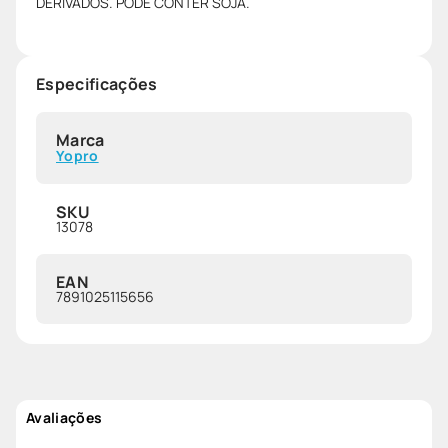
DERIVADOS. PODE CONTER SOJA.
Especificações
Marca
Yopro
SKU
13078
EAN
7891025115656
Avaliações