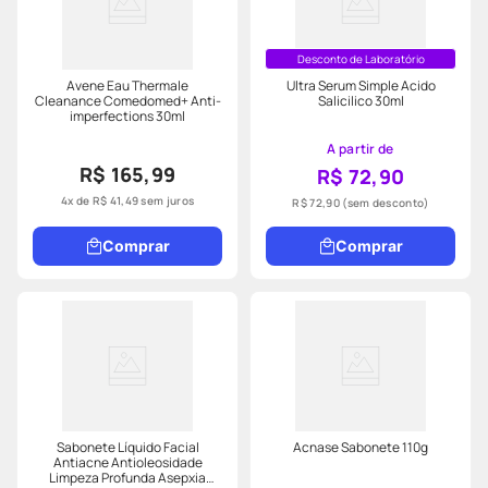
Desconto de Laboratório
Avene Eau Thermale
Ultra Serum Simple Acido
Cleanance Comedomed+ Anti-
Salicilico 30ml
imperfections 30ml
A partir de
R$ 165,99
R$ 72,90
4
x de
R$
41
,
49
sem juros
R$ 72,90
(sem desconto)
Comprar
Comprar
Sabonete Líquido Facial
Acnase Sabonete 110g
Antiacne Antioleosidade
Limpeza Profunda Asepxia