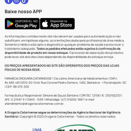
Baixe nosso APP
As informações contidas neste site não devem ser usadas para automedicação e não
substituem, em hipótese alguma, as orientações dadas pelo profissional da área médica.
Somente o médico está apto a diagnosticar qualquer problema de saúde e prescrever o
tratamento adequado.
Todos os pedidos efetuados estão sujeitos à confirmação da
disponibilidade de produto em nosso estoque.
O processo de separação dos produtos
pode levar até dois dias úteis dependendo da disponibilidade do estoque em loja.
OS PREÇOS APRESENTADOS NO SITE SÃO DIFERENTES DOS PREÇOS DAS LOJAS
FÍSICAS DE NOSSA REDE.
FARMÁCIA DROGARIA CATARINENSE | Cia Latino Americana de Medicamentos | CNPJ:
84.683.481/0012-20 | End: Rua Coronel Pedro Demoro, 1482, Balneário - | Florianópolis- SC
| CEP: 88.075-300
Farmacêutica Responsável: Simone de Souza Santana | CRF/SC: 12106 | IE: 250192233 |
AFE: 0.21597-5 | CMVS - 1593 | WhatsApp: (47) 9 9202-1687 | e-mail:
atendimento@drogariacatarinense.com.br
.
A Drogaria Catarinense segue as determinações da Agência Nacional de Vigilância
Sanitária
| Copyright © 2025 Drogaria Catarinense - Todos os direitos reservados.
UMA