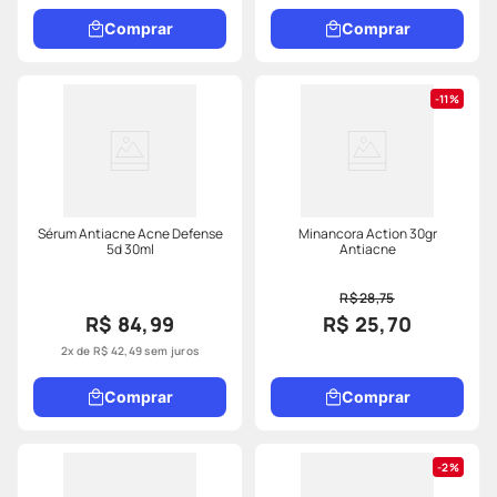
Comprar
Comprar
11%
Sérum Antiacne Acne Defense
Minancora Action 30gr
5d 30ml
Antiacne
R$ 28,75
R$ 84,99
R$ 25,70
2
x de
R$
42
,
49
sem juros
Comprar
Comprar
2%