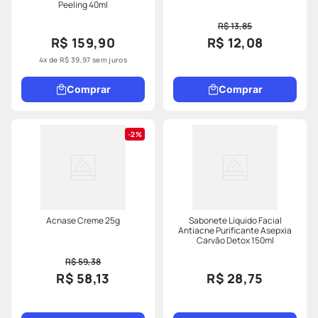
Peeling 40ml
R$ 13,85
R$ 159,90
R$ 12,08
4
x de
R$
39
,
97
sem juros
Comprar
Comprar
2%
Acnase Creme 25g
Sabonete Líquido Facial
Antiacne Purificante Asepxia
Carvão Detox 150ml
R$ 59,38
R$ 58,13
R$ 28,75