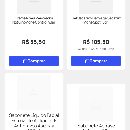
Creme Nivea Renovador
Gel Secativo Dermage Secatriz
Noturno Acne Control 40ml
Acne Spot 15gr
R$ 55,50
R$ 105,90
3
x de
R$
35
,
30
sem juros
Comprar
Comprar
Sabonete Líquido Facial
Esfoliante Antiacne E
Anticravos Asepxia
Sabonete Acnase