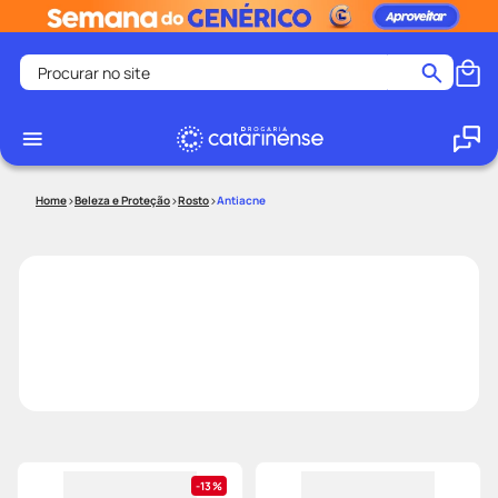
Procurar no site
Termos mais buscados
coristina
1
º
medley
2
º
Beleza e Proteção
Rosto
Antiacne
fralda
3
º
protetor solar facial
4
º
shampoo
5
º
tadalafila
6
º
lenço umedecido
7
º
sabonete liquido
8
º
desodorante
9
º
protetor solar
10
º
13%