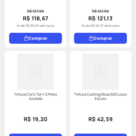
R$ 127,90
R$ 127,90
R$ 118,67
R$ 121,13
3
x de
R$
39
,
55
sem juros
3
x de
R$
40
,
37
sem juros
Comprar
Comprar
Tintura Cor E Ton 1.0 Preto
Tintura Casting Gloss 600 Louro
Azulado
Escuro
R$ 19,20
R$ 42,59