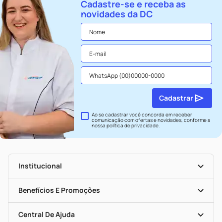
Cadastre-se e receba as
novidades da DC
Cadastrar
Ao se cadastrar você concorda em receber
comunicação com ofertas e novidades, conforme a
nossa
política de privacidade
.
Institucional
História
Nossas Lojas
Benefícios E Promoções
Trabalhe Conosco
Seja Uma Loja Parceira
Clube DC
Mapa De Categorias
Convênios
Central De Ajuda
Programa Popular Do Brasil