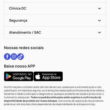
Encarte De Ofertas
Entrega
Dermaclub
Recompra Programada
Clínica DC
Descontos De Laboratório (PBM)
Medicamentos Com Receita
Cupons E Ofertas
Alomed
Vacinas
Black Friday
Formas De Pagamento
Serviços Farmacêuticos
Segurança
Troca E Devolução
Testes Rápidos
Bulas De A A Z
Autoteste Covid-19
Certificado De Segurança
Políticas De Marketplace
Vacinas
Portal Da Privacidade
Atendimento / SAC
Política De Privacidade
WhatsApp (47) 9202-1687
Atendimento@drogariacatarinense.com.br
Nossas redes sociais
Baixe nosso APP
As informações contidas neste site não devem ser usadas para automedicação e não
substituem, em hipótese alguma, as orientações dadas pelo profissional da área médica.
Somente o médico está apto a diagnosticar qualquer problema de saúde e prescrever o
tratamento adequado.
Todos os pedidos efetuados estão sujeitos à confirmação da
disponibilidade de produto em nosso estoque.
O processo de separação dos produtos
pode levar até dois dias úteis dependendo da disponibilidade do estoque em loja.