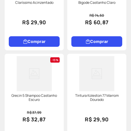
Claríssimo Acinzentado
Bigode Castanho Claro
R$ 74,50
R$ 29,90
R$ 60,87
Comprar
Comprar
13%
Grecin 5 Shampoo Castanho
Tintura Koleston 77 Marrom
Escuro
Dourado
R$ 37,99
R$ 32,87
R$ 29,90