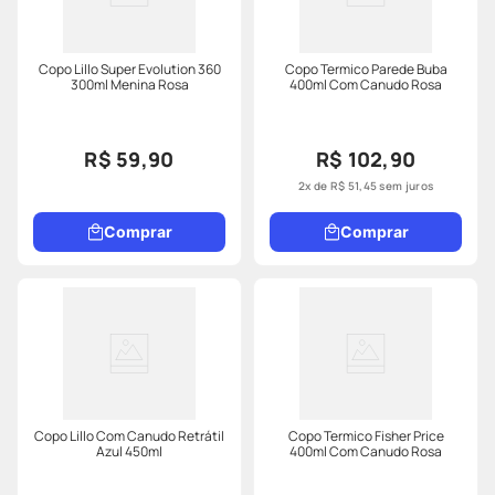
Copo Lillo Super Evolution 360
Copo Termico Parede Buba
300ml Menina Rosa
400ml Com Canudo Rosa
R$ 59,90
R$ 102,90
2
x de
R$
51
,
45
sem juros
Comprar
Comprar
Copo Lillo Com Canudo Retrátil
Copo Termico Fisher Price
Azul 450ml
400ml Com Canudo Rosa