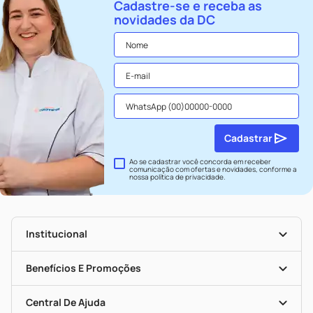
Cadastre-se e receba as
novidades da DC
Cadastrar
Ao se cadastrar você concorda em receber
comunicação com ofertas e novidades, conforme a
nossa
política de privacidade
.
Institucional
História
Nossas Lojas
Benefícios E Promoções
Trabalhe Conosco
Seja Uma Loja Parceira
Clube DC
Mapa De Categorias
Convênios
Central De Ajuda
Programa Popular Do Brasil