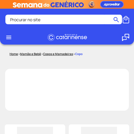
Procurar no site
Termos mais buscados
coristina
1
º
medley
2
º
Mamãe e Bebê
Copos e Mamadeiras
Copo
fralda
3
º
protetor solar facial
4
º
shampoo
5
º
tadalafila
6
º
mounjaro
7
º
ozivy
8
º
lenço umedecido
9
º
protetor solar
10
º