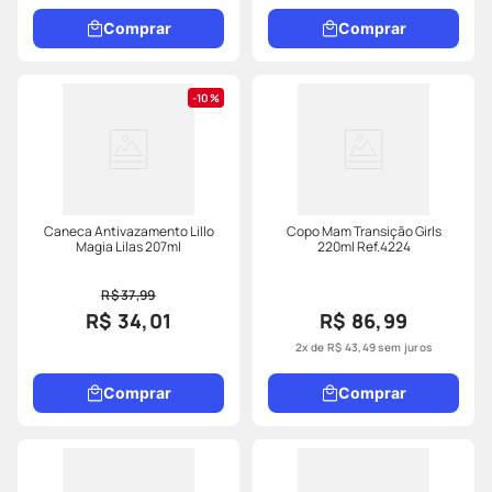
Comprar
Comprar
10%
Caneca Antivazamento Lillo
Copo Mam Transição Girls
Magia Lilas 207ml
220ml Ref.4224
R$ 37,99
R$ 34,01
R$ 86,99
2
x de
R$
43
,
49
sem juros
Comprar
Comprar