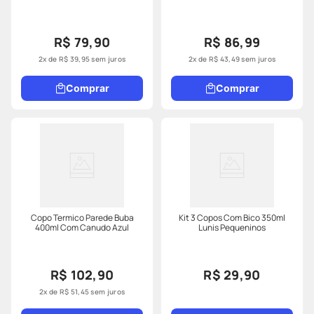
R$ 79,90
R$ 86,99
2
x de
R$
39
,
95
sem juros
2
x de
R$
43
,
49
sem juros
Comprar
Comprar
Copo Termico Parede Buba
Kit 3 Copos Com Bico 350ml
400ml Com Canudo Azul
Lunis Pequeninos
R$ 102,90
R$ 29,90
2
x de
R$
51
,
45
sem juros