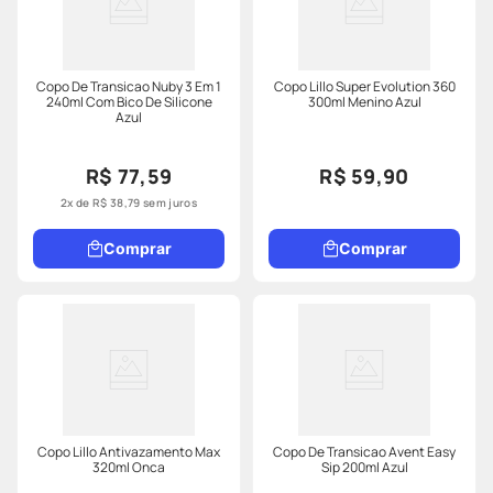
Copo De Transicao Nuby 3 Em 1
Copo Lillo Super Evolution 360
240ml Com Bico De Silicone
300ml Menino Azul
Azul
R$ 77,59
R$ 59,90
2
x de
R$
38
,
79
sem juros
Comprar
Comprar
Copo Lillo Antivazamento Max
Copo De Transicao Avent Easy
320ml Onca
Sip 200ml Azul