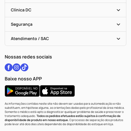
Encarte De Ofertas
Entrega
Dermaclub
Recompra Programada
Clínica DC
Descontos De Laboratório (PBM)
Medicamentos Com Receita
Cupons E Ofertas
Alomed
Vacinas
Black Friday
Formas De Pagamento
Serviços Farmacêuticos
Segurança
Troca E Devolução
Testes Rápidos
Bulas De A A Z
Autoteste Covid-19
Certificado De Segurança
Políticas De Marketplace
Vacinas
Portal Da Privacidade
Atendimento / SAC
Política De Privacidade
WhatsApp (47) 9202-1687
Atendimento@drogariacatarinense.com.br
Nossas redes sociais
Baixe nosso APP
As informações contidas neste site não devem ser usadas para automedicação e não
substituem, em hipótese alguma, as orientações dadas pelo profissional da área médica.
Somente o médico está apto a diagnosticar qualquer problema de saúde e prescrever o
tratamento adequado.
Todos os pedidos efetuados estão sujeitos à confirmação da
disponibilidade de produto em nosso estoque.
O processo de separação dos produtos
pode levar até dois dias úteis dependendo da disponibilidade do estoque em loja.