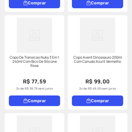
Comprar
Comprar
Copo De Transicao Nuby 3 Em 1
Copo Avent Dinossauro 200ml
240ml Com Bico De Silicone
Com Canudo Azul E Vermelho
Rosa
R$ 77,59
R$ 99,00
2
x de
R$
38
,
79
sem juros
2
x de
R$
49
,
50
sem juros
Comprar
Comprar