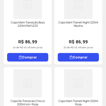
Copo Mam Transição Boys
Copo Mam Trainet Night 220ml
220ml Ref.4223
Neutra
R$ 86,99
R$ 86,99
2
x de
R$
43
,
49
sem juros
2
x de
R$
43
,
49
sem juros
Comprar
Comprar
Copo De Transicao Chicco
Copo Mam Trainet Night 220ml
200ml 4m+ Rosa
Rosa