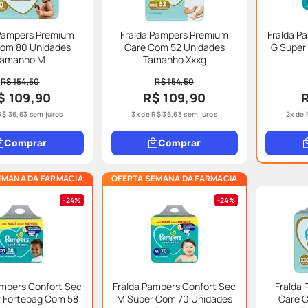
 Pampers Premium
Fralda Pampers Premium
Fralda P
om 80 Unidades
Care Com 52 Unidades
G Super
Tamanho M
Tamanho Xxxg
R$ 154,50
R$ 154,50
$ 109,90
R$ 109,90
R$
36
,
63
sem juros
3
x de
R$
36
,
63
sem juros
2
x de
Comprar
Comprar
EMANA DA FARMACIA
OFERTA SEMANA DA FARMACIA
24%
24%
ampers Confort Sec
Fralda Pampers Confort Sec
Fralda
r Fortebag Com 58
M Super Com 70 Unidades
Care 