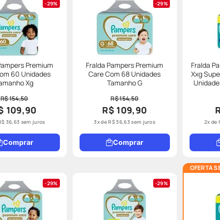
29%
29%
 Pampers Premium
Fralda Pampers Premium
Fralda P
om 60 Unidades
Care Com 68 Unidades
Xxg Supe
amanho Xg
Tamanho G
Unidades L
Me
R$ 154,50
R$ 154,50
$ 109,90
R$ 109,90
R$
36
,
63
sem juros
3
x de
R$
36
,
63
sem juros
2
x de
Comprar
Comprar
OFERTA S
29%
29%