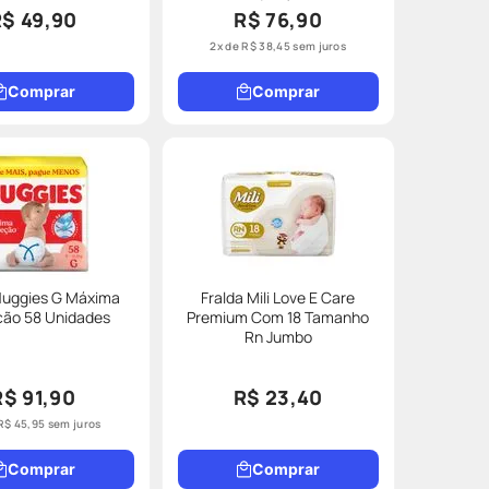
R$ 49,90
R$ 76,90
2
x de
R$
38
,
45
sem juros
Comprar
Comprar
Huggies G Máxima
Fralda Mili Love E Care
ção 58 Unidades
Premium Com 18 Tamanho
Rn Jumbo
R$ 91,90
R$ 23,40
R$
45
,
95
sem juros
Comprar
Comprar