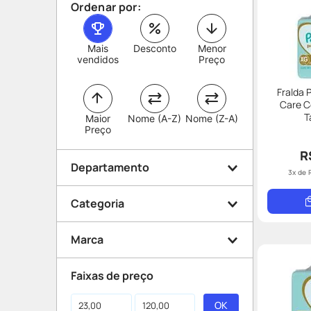
Ordenar por:
Mais
Desconto
Menor
vendidos
Preço
Fralda
Care C
T
Maior
Nome (A-Z)
Nome (Z-A)
Preço
R
Departamento
3
x de
Categoria
Mamãe e Bebê
Marca
Fraldas
Faixas de preço
Pampers