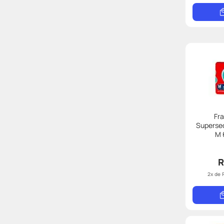
Fr
Superse
M 
R
2
x de