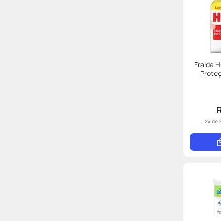
Fralda 
Prote
2
x de