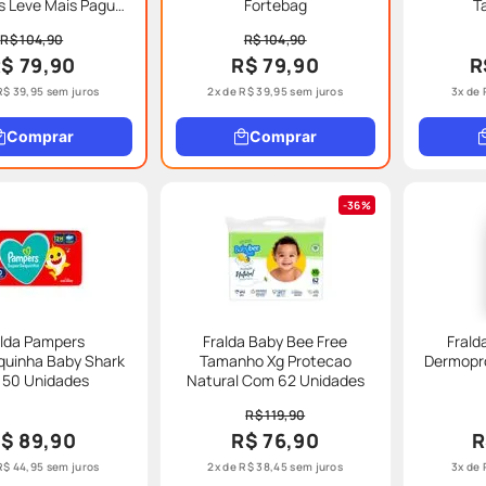
eve Mais Pague
Fortebag
T
nos Especial
R$ 104,90
R$ 104,90
$ 79,90
R$ 79,90
R
R$
39
,
95
sem juros
2
x de
R$
39
,
95
sem juros
3
x de
Comprar
Comprar
36%
alda Pampers
Fralda Baby Bee Free
Frald
quinha Baby Shark
Tamanho Xg Protecao
Dermopr
 50 Unidades
Natural Com 62 Unidades
R$ 119,90
$ 89,90
R$ 76,90
R
R$
44
,
95
sem juros
2
x de
R$
38
,
45
sem juros
3
x de