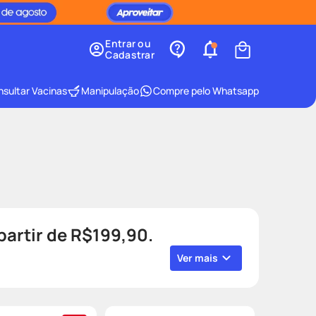
Entrar ou
Cadastrar
sultar Vacinas
Manipulação
Compre pelo Whatsapp
artir de R$199,90.
Ver mais
moção; leve mais por menos (Leve 2,
na 2ª Unidade / Desconto na 3ª