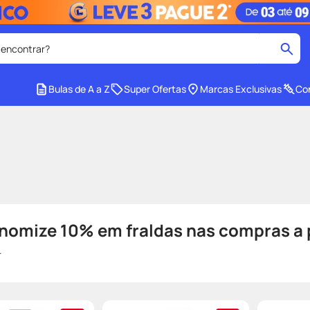
 encontrar?
cados
Bulas de A a Z
Super Ofertas
Marcas Exclusivas
Con
medley
2
º
protetor solar facial
4
º
tadalafila
6
º
ozivy
8
º
cido
protetor solar
10
º
omize 10% em fraldas nas compras a p
.
de promoção: (a) todos os produtos que tenham se identificados a pro
ague 4 / Leve 6, pague 5 / 2 ou mais / 3 ou mais / 4 ou mais / Desconto 
BM.