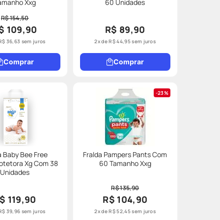
amanho Xxg
60 Unidades
R$ 154,50
$ 109,90
R$ 89,90
R$
36
,
63
sem juros
2
x de
R$
44
,
95
sem juros
Comprar
Comprar
23%
a Baby Bee Free
Fralda Pampers Pants Com
otetora Xg Com 38
60 Tamanho Xxg
Unidades
R$ 135,90
$ 119,90
R$ 104,90
R$
39
,
96
sem juros
2
x de
R$
52
,
45
sem juros