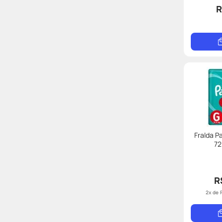
R
Fralda 
72
R
2
x de