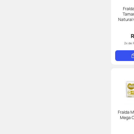
Frald
Taman
Natural
R
2
x de
Fralda M
Mega C