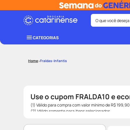
O que você deseja
Termos mais bus
CATEGORIAS
coristina
1
º
fralda
3
º
Fraldas-Infantis
shampoo
5
º
mounjaro
7
º
lenço umede
9
º
Use o cupom FRALDA10 e econ
(1) Válido para compra com valor mínimo de R$ 199,90
(2) Válido somente para itens selecionados.
(3) Desconto não cumulativo com os seguintes tipos 
pague 1 / Leve 3, pague 2 / Leve 4, pague 3 / Leve 5, p
Unidade); (b) Compre Junto; (c) Ganhe Brinde; e (d) P