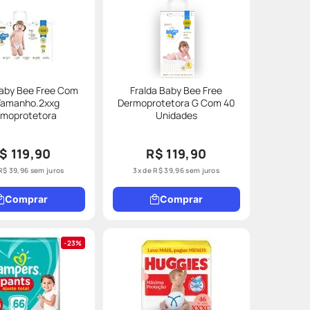
Baby Bee Free Com
Fralda Baby Bee Free
Tamanho.2xxg
Dermoprotetora G Com 40
rmoprotetora
Unidades
$ 119,90
R$ 119,90
R$
39
,
96
sem juros
3
x de
R$
39
,
96
sem juros
Comprar
Comprar
23%