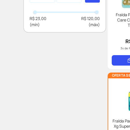
Huggies
Mili
Fralda
R$ 23,00
R$ 120,00
Care C
Baby Bee Free
Babysec
Turma Da Monica
R
3
x de
Mamypoko
Ccm
OFERTA S
Fralda P
Xg Supe