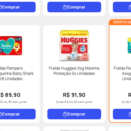
Comprar
Comprar
OFERTA S
alda Pampers
Fralda Huggies Xxg Máxima
Fralda P
quinha Baby Shark
Proteção 54 Unidades
Xxxg
68 Unidades
Unid
$ 89,90
R$ 91,90
R$
44
,
95
sem juros
2
x de
R$
45
,
95
sem juros
2
x de
Comprar
Comprar