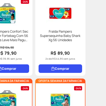
24%
ampers Confort Sec
Fralda Pampers
r Fortebag Com 56
Supersequinha Baby Shark
eve Mais Pague
Xg 56 Unidades
nos Especial
R$ 104,90
R$ 79,90
R$ 89,90
R$
39
,
95
sem juros
2
x de
R$
44
,
95
sem juros
Comprar
Comprar
EMANA DA FARMACIA
OFERTA SEMANA DA FARMACIA
24%
24%