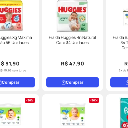
Huggies Xg Máxima
Fralda Huggies Rn Natural
Fralda 
ção 56 Unidades
Care 34 Unidades
34 
De
R$ 91,90
R$ 47,90
R
R$
45
,
95
sem juros
3
x de
Comprar
Comprar
36%
36%