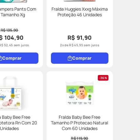
Pampers Pants Com
Fralda Huggies Xxxg Máxima
 Tamanho Xg
Proteção 46 Unidades
R$ 135,90
$ 104,90
R$ 91,90
R$
52
,
45
sem juros
2
x de
R$
45
,
95
sem juros
Comprar
Comprar
36%
a Baby Bee Free
Fralda Baby Bee Free
otetora Rn Com 20
Tamanho P Protecao Natural
Unidades
Com 60 Unidades
R$ 119,90