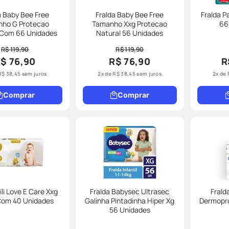
a Baby Bee Free
Fralda Baby Bee Free
Fralda 
ho G Protecao
Tamanho Xxg Protecao
66
 Com 66 Unidades
Natural 56 Unidades
R$ 119,90
R$ 119,90
$ 76,90
R$ 76,90
R
R$
38
,
45
sem juros
2
x de
R$
38
,
45
sem juros
2
x de
Comprar
Comprar
ili Love E Care Xxg
Fralda Babysec Ultrasec
Frald
om 40 Unidades
Galinha Pintadinha Hiper Xg
Dermopr
56 Unidades