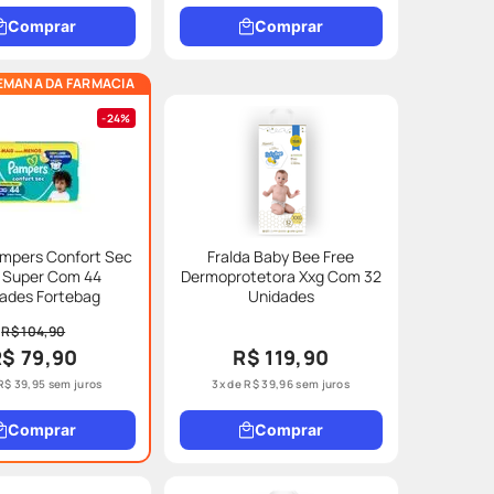
Comprar
Comprar
EMANA DA FARMACIA
24%
ampers Confort Sec
Fralda Baby Bee Free
 Super Com 44
Dermoprotetora Xxg Com 32
ades Fortebag
Unidades
R$ 104,90
R$ 79,90
R$ 119,90
R$
39
,
95
sem juros
3
x de
R$
39
,
96
sem juros
Comprar
Comprar