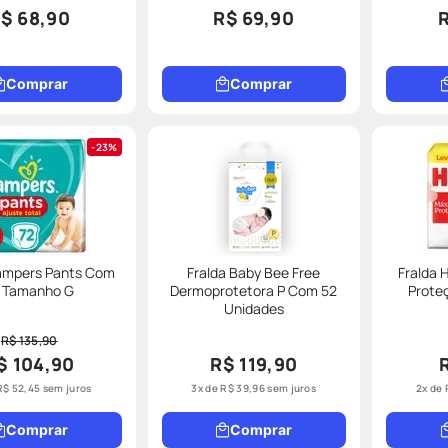
$ 68,90
R$ 69,90
Comprar
Comprar
23%
Pampers Pants Com
Fralda Baby Bee Free
Fralda 
 Tamanho G
Dermoprotetora P Com 52
Prote
Unidades
R$ 135,90
$ 104,90
R$ 119,90
R$
52
,
45
sem juros
3
x de
R$
39
,
96
sem juros
2
x de
Comprar
Comprar