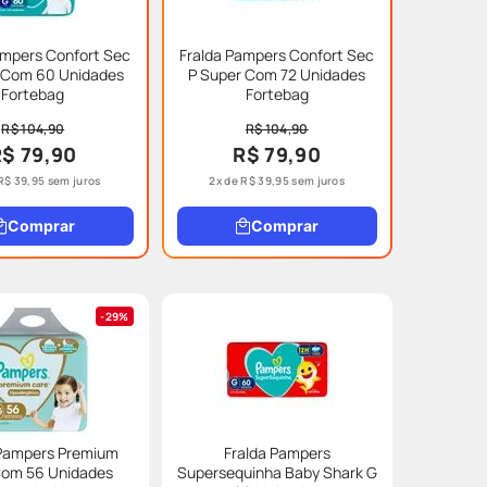
ampers Confort Sec
Fralda Pampers Confort Sec
 Com 60 Unidades
P Super Com 72 Unidades
Fortebag
Fortebag
R$ 104,90
R$ 104,90
R$ 79,90
R$ 79,90
R$
39
,
95
sem juros
2
x de
R$
39
,
95
sem juros
Comprar
Comprar
29%
 Pampers Premium
Fralda Pampers
Com 56 Unidades
Supersequinha Baby Shark G