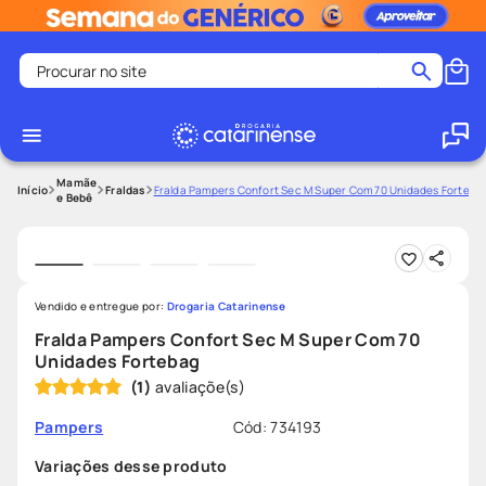
Procurar no site
Termos mais buscados
coristina
1
º
medley
2
º
Mamãe
Fraldas
Fralda Pampers Confort Sec M Super Com 70 Unidades Forteba
e Bebê
shampoo
3
º
tadalafila
4
º
ozivy
5
º
Vendido e entregue por:
Drogaria Catarinense
lenço umedecido
6
º
Fralda Pampers Confort Sec M Super Com 70
protetor solar
7
º
Unidades Fortebag
(
1
)
desodorante
8
º
fralda pampers
9
º
Cód
:
734193
Pampers
teste gravidez
10
º
Variações desse produto