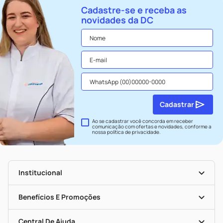
Cadastre-se e receba as
novidades da DC
Cadastrar
Ao se cadastrar você concorda em receber
comunicação com ofertas e novidades, conforme a
nossa
política de privacidade
.
Institucional
História
Nossas Lojas
Benefícios E Promoções
Trabalhe Conosco
Seja Uma Loja Parceira
Clube DC
Mapa De Categorias
Convênios
Central De Ajuda