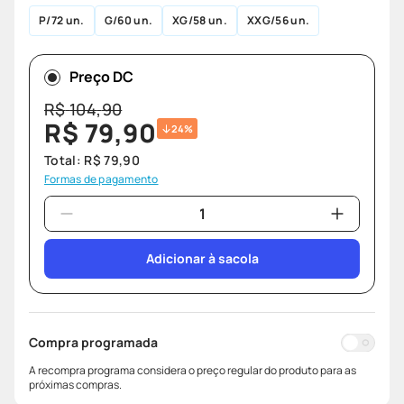
P
72 un.
G
60 un.
XG
58 un.
XXG
56 un.
Preço DC
R$
104
,
90
R$
79
,
90
24%
Total:
R$
79
,
90
Formas de pagamento
Adicionar à sacola
Compra programada
A recompra programa considera o preço regular do produto para as
próximas compras.