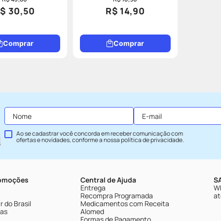
$ 30,50
R$ 14,90
Comprar
Comprar
Ao se cadastrar você concorda em receber comunicação com
ofertas e novidades, conforme a nossa
política de privacidade
.
romoções
Central de Ajuda
SA
Entrega
Wh
Recompra Programada
at
 do Brasil
Medicamentos com Receita
tas
Alomed
Formas de Pagamento