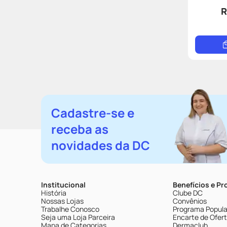
R
Cadastre-se e
receba as
novidades da DC
Institucional
Benefícios e P
História
Clube DC
Nossas Lojas
Convênios
Trabalhe Conosco
Programa Popular
Seja uma Loja Parceira
Encarte de Ofer
Mapa de Categorias
Dermaclub