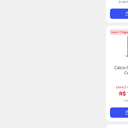
2
x de
Leve + Pagu
Cálcio
C
Leve 2 
R$ 
1 u