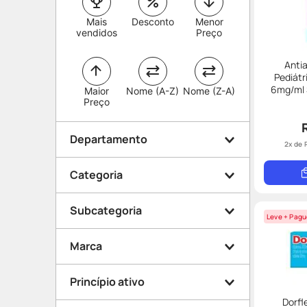
Mais
Desconto
Menor
vendidos
Preço
Antia
Pediátr
6mg/ml 
Maior
Nome (A-Z)
Nome (Z-A)
150m
Preço
Departamento
2
x de
Categoria
Medicamentos
Subcategoria
Saúde e Bem Estar
Leve + Pagu
Suplementos alimentares
Aparelhos
Marca
Dor e Febre
Suplemento Vitamínico
Vitaminas e Suplementos
Princípio ativo
Mineral
Aparelho Digestivo
Dorfl
Targifor
Regulador Intestinal