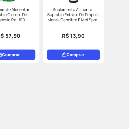
mento Alimentar
Suplemento Alimentar
bio Cloreto De
Suprabio Extrato De Própolis
nésio P.a. 100
Menta Gengibre E Mel Spray
omprimidos
30ml
R$ 57,90
R$ 13,90
Comprar
Comprar