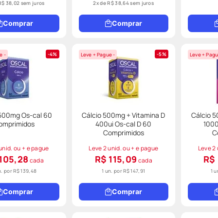
R$
38
,
02
sem juros
2
x de
R$
38
,
64
sem juros
Comprar
Comprar
4%
5%
e -
Leve + Pague -
Leve + Pagu
 500mg Os-cal 60
Cálcio 500mg + Vitamina D
Cálcio 5
omprimidos
400ui Os-cal D 60
1000
Comprimidos
C
unid. ou + e pague
Leve 2 unid. ou + e pague
Leve 2 
105,28
R$ 115,09
R$ 
cada
cada
n. por
R$ 139,48
1 un. por
R$ 147,91
1 u
Comprar
Comprar