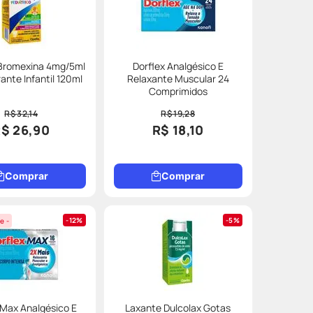
 Bromexina 4mg/5ml
Dorflex Analgésico E
ante Infantil 120ml
Relaxante Muscular 24
Comprimidos
R$ 32,14
R$ 19,28
$ 26,90
R$ 18,10
Comprar
Comprar
12%
5%
e -
 Max Analgésico E
Laxante Dulcolax Gotas