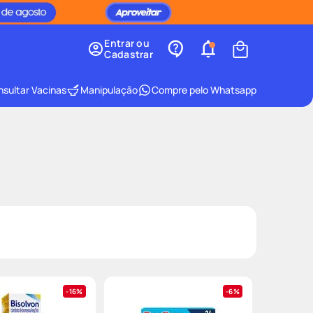
Entrar ou
Cadastrar
sultar Vacinas
Manipulação
Compre pelo Whatsapp
16%
6%