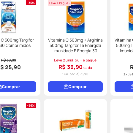
35%
Leve + Pague -
 C 500mg Targifor
Vitamina C 500mg + Arginina
Vitamina 
30 Comprimidos
500mg Targifor Te Energiza
500mg Ta
Imunidade E Energia 30
Imunidade E 
Comprimidos
C
R$ 39,99
Leve 2 unid. ou + e pague
R$ 39,90
$ 25,90
cada
1 un. por
R$ 76,90
2
x de
Comprar
Comprar
56%