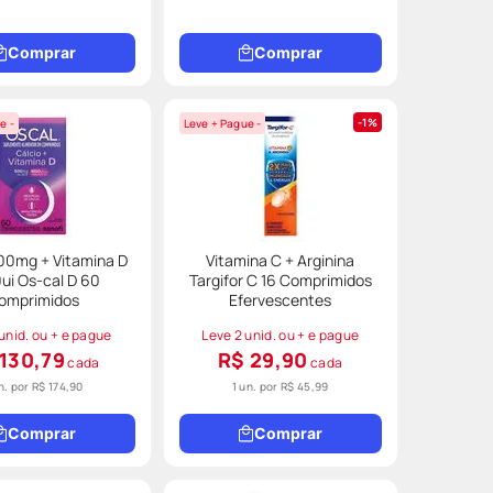
Comprar
Comprar
1%
e -
Leve + Pague -
00mg + Vitamina D
Vitamina C + Arginina
ui Os-cal D 60
Targifor C 16 Comprimidos
omprimidos
Efervescentes
unid. ou + e pague
Leve 2 unid. ou + e pague
130,79
R$ 29,90
cada
cada
n. por
R$ 174,90
1 un. por
R$ 45,99
Comprar
Comprar