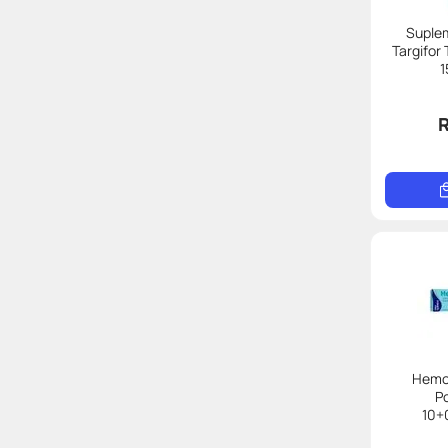
Suple
Targifor
1
Hemov
P
10+