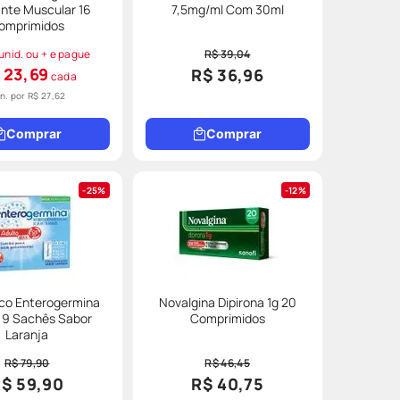
nte Muscular 16
7,5mg/ml Com 30ml
omprimidos
unid. ou + e pague
R$ 39,04
 23,69
R$ 36,96
cada
un. por
R$ 27,62
Comprar
Comprar
25%
12%
ico Enterogermina
Novalgina Dipirona 1g 20
 9 Sachês Sabor
Comprimidos
Laranja
R$ 79,90
R$ 46,45
$ 59,90
R$ 40,75