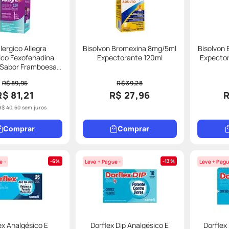
lergico Allegra
Bisolvon Bromexina 8mg/5ml
Bisolvon
ico Fexofenadina
Expectorante 120ml
Expector
Sabor Framboesa
l Com Seringa
R$ 89,95
R$ 39,28
R$ 81,21
R$ 27,96
R
R$
40
,
60
sem juros
Comprar
Comprar
6%
13%
e -
Leve + Pague -
Leve + Pagu
ex Analgésico E
Dorflex Dip Analgésico E
Dorflex