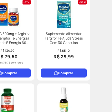
41%
54%
C 500mg + Arginina
Suplemento Alimentar
rgifor Te Energiza
Targifor Te Ajuda Stress
Energia 60
Com 30 Capsulas
omprimidos
R$ 134,90
R$ 65,10
R$ 79,50
R$ 29,99
R$
39
,
75
sem juros
Comprar
Comprar