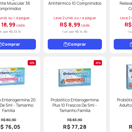
nte Muscular 36
Antitérmico 10 Comprimidos
Relaxa
omprimidos
C
unid. ou + e pague
Leve 2 unid. ou + e pague
Leve 2 
 18,99
R$ 8,99
R$
cada
cada
un. por
R$ 23,15
1 un. por
R$ 14,90
1 
Comprar
Comprar
6%
8%
o Enterogermina 20
Probiótico Enterogermina
Probiót
 De 5ml - Tamanho
Plus 10 Frascos De 5ml -
Adulto
Família
Tamanho Família
R$ 80,90
R$ 83,90
$ 76,05
R$ 77,28
R