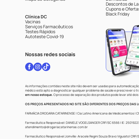
Descontos de La
Cupons e Oferta
Black Friday
Clínica DC
Vacinas
Serviços Farmacêuticos
Testes Rápidos
Autoteste Covid-19
Nossas redes sociais
As informações contidas neste site não devem ser usadas para automedicação 
médico está apto a diagnosticar qualquer problema de saúde e prescrever o 
em nosso estoque.
O processo de separação dos produtos pode levar até dois 
OS PREÇOS APRESENTADOS NO SITE SÃO DIFERENTES DOS PREÇOS DAS LO
FARMÁCIA DROGARIA CATARINENSE | Cia Latino Americana de Medicamentos | CNPJ: 
Farmacêutica Responsável: DANIELE VOGELSANGER CRF/SC 6566 | IE: 250192233 |
atendimento@drogariacatarinense.com.br
Farmacêutico Responsável Joinville: Aracele Regini Souza Bravo Viguiato| CRF/SC