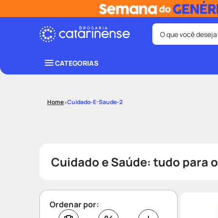
O que você deseja
Termos mais bus
CATEGORIAS
coristina
1
º
fralda
3
º
Cuidado-E-Saude-2
tadalafila
5
º
ozivy
7
º
desodorant
9
º
Cuidado e Saúde: tudo para o
Ordenar por: