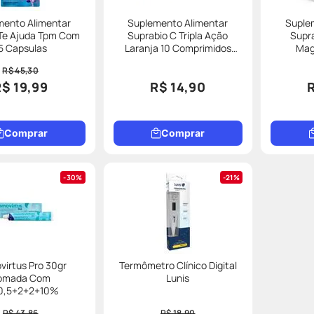
mento Alimentar
Suplemento Alimentar
Suple
 Te Ajuda Tpm Com
Suprabio C Tripla Ação
Supra
5 Capsulas
Laranja 10 Comprimidos
Mag
Efervescentes
C
R$ 45,30
R$ 19,99
R$ 14,90
Comprar
Comprar
30%
21%
irtus Pro 30gr
Termômetro Clínico Digital
omada Com
Lunis
0,5+2+2+10%
R$ 43,86
R$ 18,90