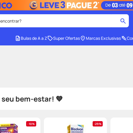
 encontrar?
cados
Bulas de A a Z
Super Ofertas
Marcas Exclusivas
Con
medley
2
º
protetor solar facial
4
º
mounjaro
6
º
lenço umedecido
8
º
e
teste gravidez
10
º
 seu bem-estar! 💙
10%
29%