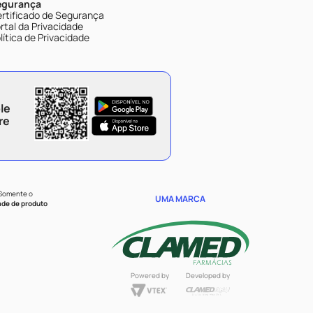
egurança
rtificado de Segurança
rtal da Privacidade
lítica de Privacidade
le
re
 Somente o
UMA MARCA
ade de produto
Powered by
Developed by