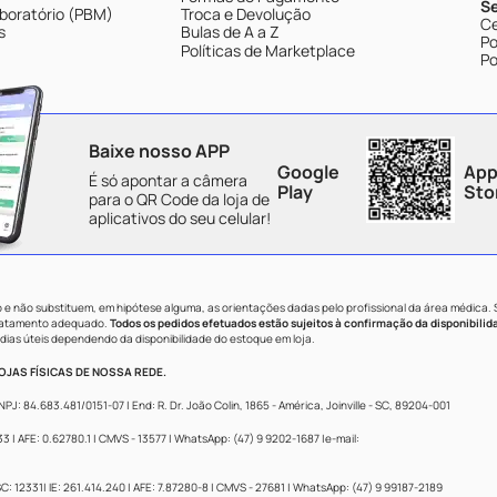
S
boratório (PBM)
Troca e Devolução
Ce
s
Bulas de A a Z
Po
Políticas de Marketplace
Po
Baixe nosso APP
Google
App
É só apontar a câmera
Play
Sto
para o QR Code da loja de
aplicativos do seu celular!
e não substituem, em hipótese alguma, as orientações dadas pelo profissional da área médica.
tratamento adequado.
Todos os pedidos efetuados estão sujeitos à confirmação da disponibilid
dias úteis dependendo da disponibilidade do estoque em loja.
JAS FÍSICAS DE NOSSA REDE.
84.683.481/0151-07 | End: R. Dr. João Colin, 1865 - América, Joinville - SC, 89204-001
 AFE: 0.62780.1 | CMVS - 13577 | WhatsApp: (47) 9 9202-1687 |e-mail:
: 12331| IE: 261.414.240 | AFE: 7.87280-8 | CMVS - 27681 | WhatsApp: (47) 9 99187-2189