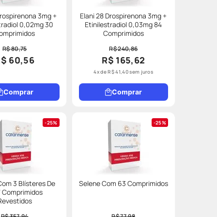
Drospirenona 3mg +
Elani 28 Drospirenona 3mg +
stradiol 0,02mg 30
Etinilestradiol 0,03mg 84
omprimidos
Comprimidos
R$ 80,75
R$ 240,86
$ 60,56
R$ 165,62
4
x de
R$
41
,
40
sem juros
Comprar
Comprar
25%
25%
Com 3 Blísteres De
Selene Com 63 Comprimidos
7 Comprimidos
Revestidos
R$ 357,94
R$ 77,98