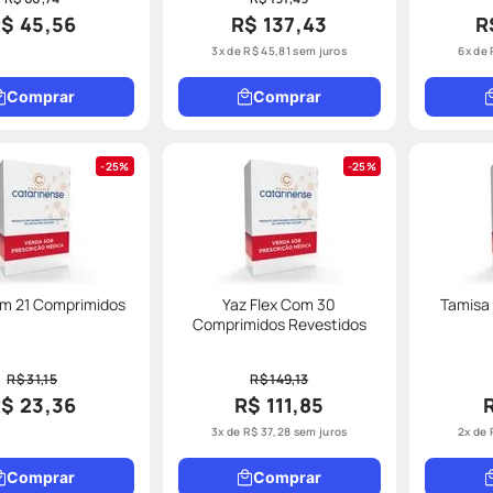
$ 45,56
R$ 137,43
R
3
x de
R$
45
,
81
sem juros
6
x de
Comprar
Comprar
25%
25%
om 21 Comprimidos
Yaz Flex Com 30
Tamisa
Comprimidos Revestidos
R$ 31,15
R$ 149,13
$ 23,36
R$ 111,85
3
x de
R$
37
,
28
sem juros
2
x de
Comprar
Comprar