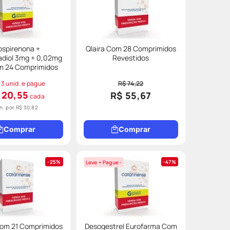
ospirenona +
Qlaira Com 28 Comprimidos
radiol 3mg + 0,02mg
Revestidos
m 24 Comprimidos
 3 unid. e pague
R$ 74,22
 20,55
R$ 55,67
cada
un. por
R$ 30,82
Comprar
Comprar
25%
47%
Leve + Pague -
Com 21 Comprimidos
Desogestrel Eurofarma Com