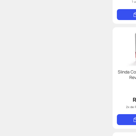
1 
Slinda C
Re
R
2
x de