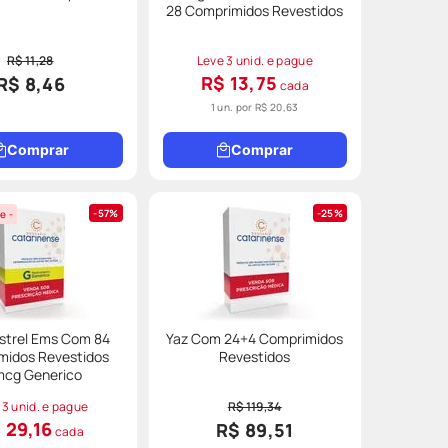
28 Comprimidos Revestidos
R$ 11,28
Leve 3 unid. e pague
R$ 13,75
R$ 8,46
cada
1 un. por
R$ 20,63
Comprar
Comprar
57%
25%
e -
strel Ems Com 84
Yaz Com 24+4 Comprimidos
midos Revestidos
Revestidos
mcg Generico
 3 unid. e pague
R$ 119,34
 29,16
R$ 89,51
cada