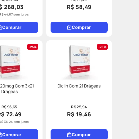
$ 268,03
R$ 58,49
R$
44
,
67
sem juros
Comprar
Comprar
25%
25%
 20mcg Com 3x21
Diclin Com 21 Drágeas
Drágeas
R$ 96,65
R$ 25,94
R$ 72,49
R$ 19,46
R$
36
,
24
sem juros
Comprar
Comprar