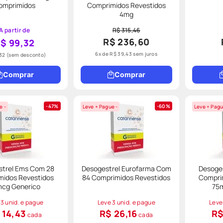
omprimidos
Comprimidos Revestidos
4mg
A partir de
R$ 315,46
R$ 236,60
$ 99,32
6
x de
R$
39
,
43
sem juros
32
(sem desconto)
Comprar
Comprar
47%
60%
e -
Leve + Pague -
Leve + Pagu
strel Ems Com 28
Desogestrel Eurofarma Com
Desoge
midos Revestidos
84 Comprimidos Revestidos
Compri
cg Generico
75
 3 unid. e pague
Leve 3 unid. e pague
Leve
 14,43
R$ 26,16
R$
cada
cada