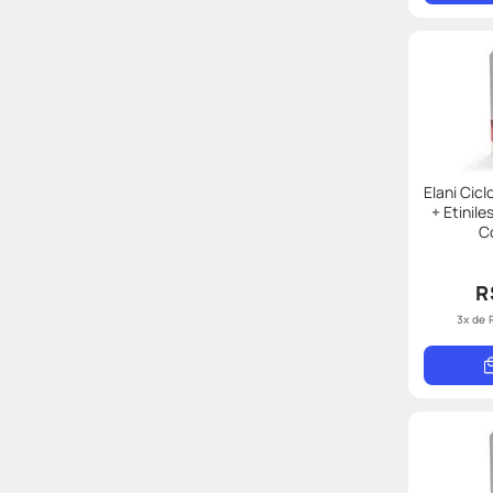
Elani Cic
+ Etinil
C
R
3
x de