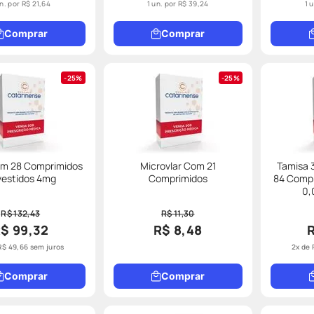
un. por
R$ 21,64
1 un. por
R$ 39,24
1 
Comprar
Comprar
25%
25%
om 28 Comprimidos
Microvlar Com 21
Tamisa 
vestidos 4mg
Comprimidos
84 Compr
0,
R$ 132,43
R$ 11,30
$ 99,32
R$ 8,48
R$
49
,
66
sem juros
2
x de
Comprar
Comprar