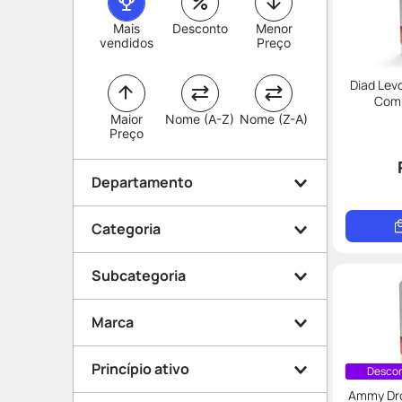
Mais
Desconto
Menor
vendidos
Preço
Diad Lev
Comp
Maior
Nome (A-Z)
Nome (Z-A)
Preço
Departamento
Categoria
Medicamentos
Subcategoria
Saúde da Mulher
Marca
Termolábeis
Anticoncepcional
Princípio ativo
Descon
Contraceptivo de
Ammy Dro
Eurofarma
Emergência