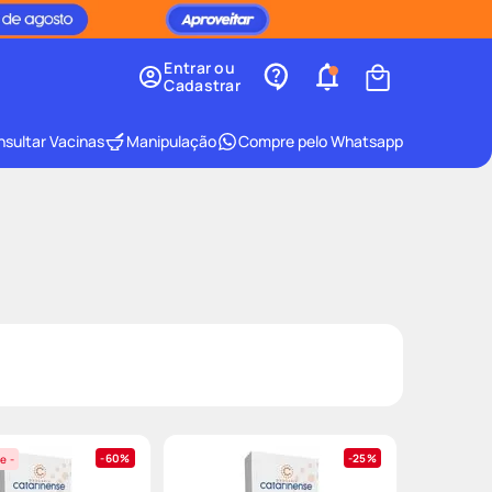
Entrar ou
Cadastrar
sultar Vacinas
Manipulação
Compre pelo Whatsapp
60%
25%
e -