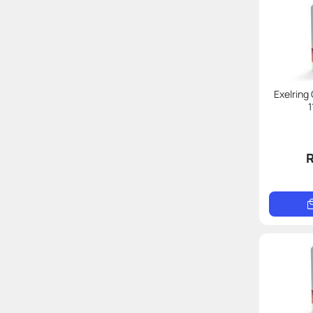
Exelring
R