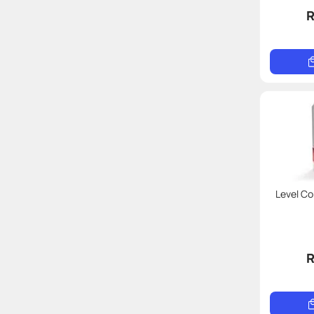
R
Level C
R