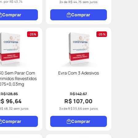
un. por
R$ 43,74
2
x de
R$
44
,
75
sem juros
Comprar
Comprar
25%
25%
30 Sem Parar Com
Evra Com 3 Adesivos
imidos Revestidos
075+0,03mg
R$ 128,85
R$ 142,67
R$ 96,64
R$ 107,00
R$
48
,
32
sem juros
3
x de
R$
35
,
66
sem juros
Comprar
Comprar