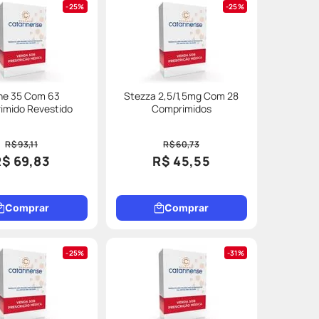
25%
25%
ne 35 Com 63
Stezza 2,5/1,5mg Com 28
imido Revestido
Comprimidos
R$ 93,11
R$ 60,73
R$ 69,83
R$ 45,55
Comprar
Comprar
25%
31%