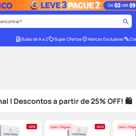
 encontrar?
cados
Bulas de A a Z
Super Ofertas
Marcas Exclusivas
Con
medley
2
º
protetor solar facial
4
º
tadalafila
6
º
ozivy
8
º
cido
protetor solar
10
º
 | Descontos a partir de 25% OFF! 🛍️
62%
64%
Leve + Pague -
Leve + Pagu