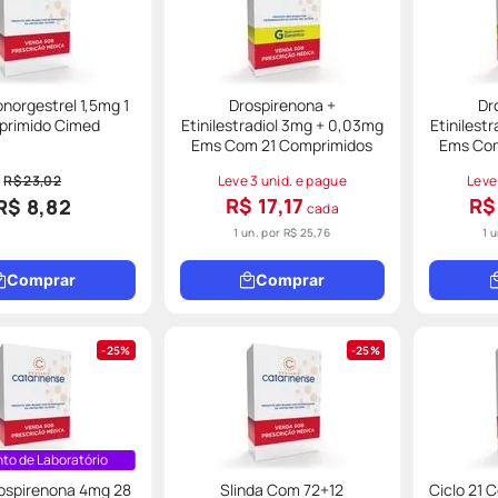
onorgestrel 1,5mg 1
Drospirenona +
Dr
rimido Cimed
Etinilestradiol 3mg + 0,03mg
Etinilest
Ems Com 21 Comprimidos
Ems Co
R$ 23,02
Leve 3 unid. e pague
Leve
R$ 17,17
R$
R$ 8,82
cada
1 un. por
R$ 25,76
1 
Comprar
Comprar
25%
25%
to de Laboratório
spirenona 4mg 28
Slinda Com 72+12
Ciclo 21 