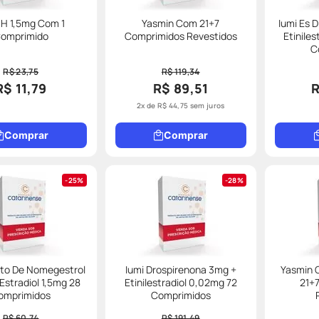
 H 1,5mg Com 1
Yasmin Com 21+7
Iumi Es 
omprimido
Comprimidos Revestidos
Etinile
C
R$ 23,75
R$ 119,34
R$ 11,79
R$ 89,51
R
2
x de
R$
44
,
75
sem juros
Comprar
Comprar
25%
28%
ato De Nomegestrol
Iumi Drospirenona 3mg +
Yasmin 
Estradiol 1,5mg 28
Etinilestradiol 0,02mg 72
21+
omprimidos
Comprimidos
R$ 60,74
R$ 191,49