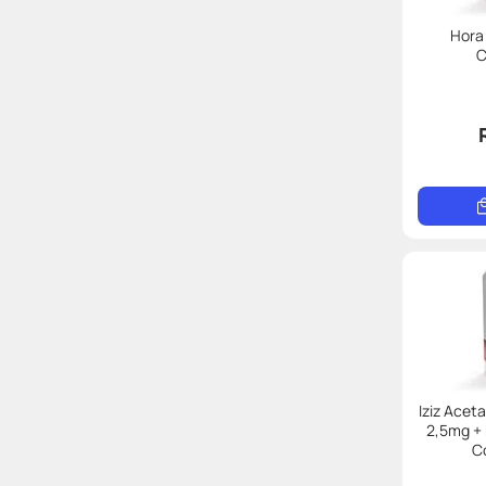
Hora
C
Iziz Acet
2,5mg + 
C