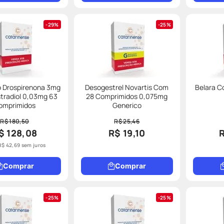
29%
25%
lo Drospirenona 3mg
Desogestrel Novartis Com
Belara C
estradiol 0,03mg 63
28 Comprimidos 0,075mg
omprimidos
Generico
R$ 180,50
R$ 25,46
$ 128,08
R$ 19,10
R$
42
,
69
sem juros
Comprar
Comprar
25%
25%