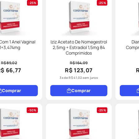
25%
25%
 Com 1 Anel Vaginal
Iziz Acetato De Nomegestrol
Dia
11+3,474mg
2,5mg + Estradiol 1,5mg 84
Compr
Comprimidos
R$ 89,02
R$ 164,09
$ 66,77
R$ 123,07
3
x de
R$
41
,
02
sem juros
Comprar
Comprar
50%
25%