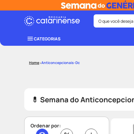
O que você deseja
Termos mais bus
CATEGORIAS
coristina
1
º
fralda
3
º
Anticoncepcionais-Dc
shampoo
5
º
mounjaro
7
º
lenço umede
9
º
💊 Semana do Anticoncepcional
Ordenar por: