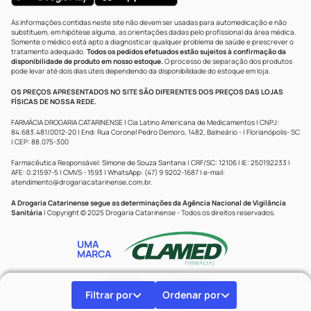
As informações contidas neste site não devem ser usadas para automedicação e não
substituem, em hipótese alguma, as orientações dadas pelo profissional da área médica.
Somente o médico está apto a diagnosticar qualquer problema de saúde e prescrever o
tratamento adequado.
Todos os pedidos efetuados estão sujeitos à confirmação da
disponibilidade de produto em nosso estoque.
O processo de separação dos produtos
pode levar até dois dias úteis dependendo da disponibilidade do estoque em loja.
OS PREÇOS APRESENTADOS NO SITE SÃO DIFERENTES DOS PREÇOS DAS LOJAS
FÍSICAS DE NOSSA REDE.
FARMÁCIA DROGARIA CATARINENSE | Cia Latino Americana de Medicamentos | CNPJ:
84.683.481/0012-20 | End: Rua Coronel Pedro Demoro, 1482, Balneário - | Florianópolis- SC
| CEP: 88.075-300
Farmacêutica Responsável: Simone de Souza Santana | CRF/SC: 12106 | IE: 250192233 |
AFE: 0.21597-5 | CMVS - 1593 | WhatsApp: (47) 9 9202-1687 | e-mail:
atendimento@drogariacatarinense.com.br
.
A Drogaria Catarinense segue as determinações da Agência Nacional de Vigilância
Sanitária
| Copyright © 2025 Drogaria Catarinense - Todos os direitos reservados.
UMA
MARCA
Powered by
Developed by
Filtrar por
Ordenar por