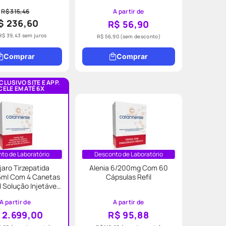
R$ 315,46
A partir de
$ 236,60
R$ 56,90
R$
39
,
43
sem juros
R$ 56,90
(sem desconto)
Comprar
Comprar
CLUSIVO SITE E APP.
ELE EM ATÉ 6X
to de Laboratório
Desconto de Laboratório
aro Tirzepatida
Alenia 6/200mg Com 60
5ml Com 4 Canetas
Cápsulas Refil
 Solução Injetável
Eli Lilly
A partir de
A partir de
 2.699,00
R$ 95,88