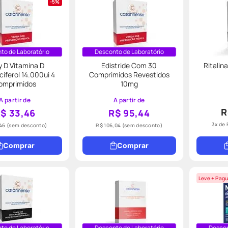
5%
to de Laboratório
Desconto de Laboratório
 D Vitamina D
Edistride Com 30
Ritalin
ciferol 14.000ui 4
Comprimidos Revestidos
omprimidos
10mg
A partir de
A partir de
R
$ 33,46
R$ 95,44
3
x de
46
(sem desconto)
R$ 106,04
(sem desconto)
Comprar
Comprar
Leve + Pagu
to de Laboratório
Desconto de Laboratório
Descon