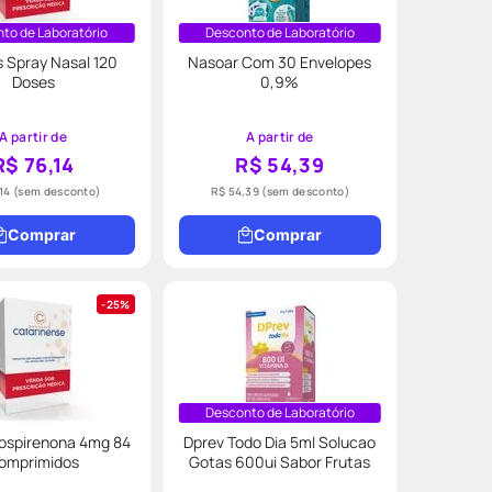
to de Laboratório
Desconto de Laboratório
 Spray Nasal 120
Nasoar Com 30 Envelopes
Doses
0,9%
A partir de
A partir de
R$ 76,14
R$ 54,39
14
(sem desconto)
R$ 54,39
(sem desconto)
Comprar
Comprar
25%
Desconto de Laboratório
ospirenona 4mg 84
Dprev Todo Dia 5ml Solucao
omprimidos
Gotas 600ui Sabor Frutas