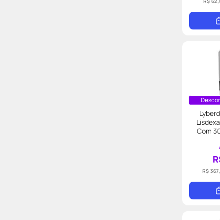
R$ 62,
Descon
Lyberd
Lisdex
Com 30
R
R$ 367