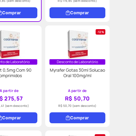
0,85
(sem desconto)
R$ 119,85
(sem desconto)
Comprar
Comprar
12%
to de Laboratório
Desconto de Laboratório
rt 0,5mg Com 90
Myrafer Gotas 30ml Solucao
omprimidos
Oral 100mg/ml
A partir de
A partir de
$ 275,57
R$ 50,70
,41
(sem desconto)
R$ 50,70
(sem desconto)
Comprar
Comprar