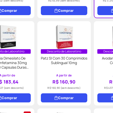
02
(sem desconto)
R$ 45,99
(sem desconto)
R$ 3.21
Comprar
Comprar
to de Laboratório
Desconto de Laboratório
Descon
ia Dimesilato De
Patz Sl Com 30 Comprimidos
Avoda
anfetamina 30mg
Sublingual 10mg
C
 Capsulas Duras
30mg Ems
A partir de
A partir de
$ 183,64
R$ 160,90
R
,27
(sem desconto)
R$ 160,90
(sem desconto)
R$ 437
Comprar
Comprar