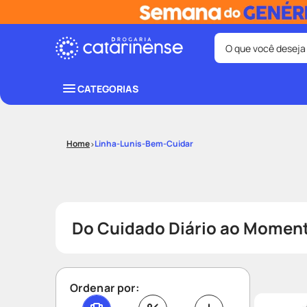
O que você deseja
Termos mais bus
CATEGORIAS
coristina
1
º
fralda
3
º
Linha-Lunis-Bem-Cuidar
shampoo
5
º
mounjaro
7
º
lenço umede
9
º
Do Cuidado Diário ao Moment
Ordenar por: