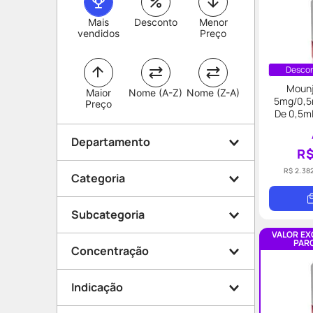
Mais
Desconto
Menor
vendidos
Preço
Descon
Mounj
Maior
Nome (A-Z)
Nome (Z-A)
5mg/0,5
Preço
De 0,5ml
Departamento
R$
R$ 2.38
Categoria
Medicamentos
Subcategoria
Saúde e Bem Estar
VALOR EXC
Controlados
PARC
Higiene
Concentração
Saúde dos Ossos e
Aparelhos
Vitaminas e Suplementos
Articulações
Indicação
Trombose e Varizes
Pressão Alta
150mg