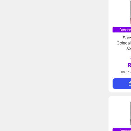
Descon
Sany
Colecal
C
R
R$ 33,
Descon