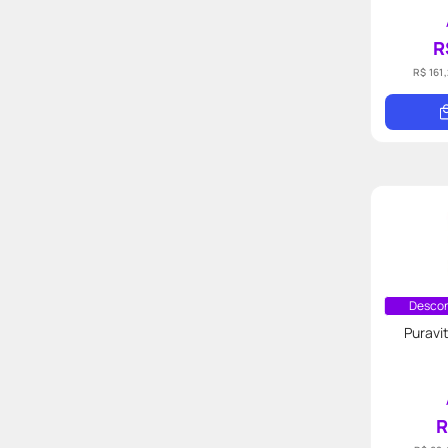
Ver mais 126
R
R$ 161
Descon
Puravi
R