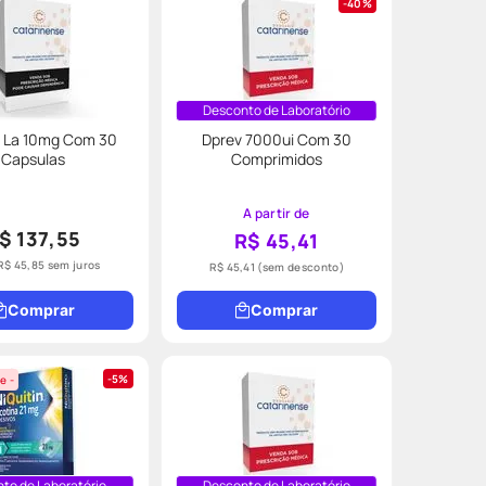
40%
Desconto de Laboratório
a La 10mg Com 30
Dprev 7000ui Com 30
Capsulas
Comprimidos
A partir de
$ 137,55
R$ 45,41
R$
45
,
85
sem juros
R$ 45,41
(sem desconto)
Comprar
Comprar
5%
e -
to de Laboratório
Desconto de Laboratório