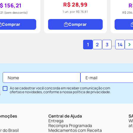
R$ 28,99
$ 156,21
R
1 un. por
R$ 76,81
,21
(sem desconto)
R$ 294
Comprar
Comprar
1
2
3
...
14
Ao se cadastrar você concorda em receber comunicação com
ofertas e novidades, conforme a nossa
política de privacidade
.
romoções
Central de Ajuda
SA
Entrega
Wh
Recompra Programada
at
 do Brasil
Medicamentos com Receita