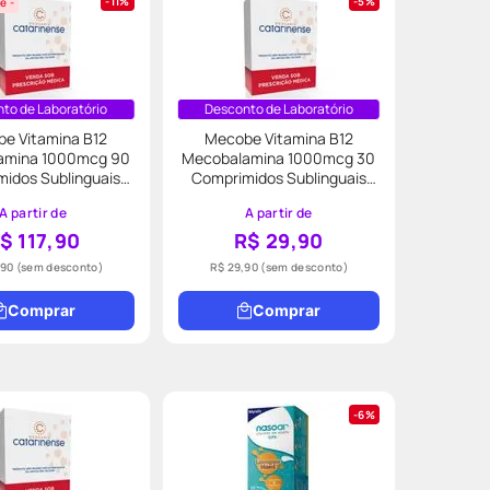
11%
5%
e -
to de Laboratório
Desconto de Laboratório
e Vitamina B12
Mecobe Vitamina B12
amina 1000mcg 90
Mecobalamina 1000mcg 30
idos Sublinguais
Comprimidos Sublinguais
Myralis
Myralis
A partir de
A partir de
$ 117,90
R$ 29,90
,90
(sem desconto)
R$ 29,90
(sem desconto)
Comprar
Comprar
6%