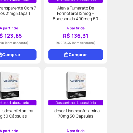
 Transparente Com 7
Alenia Fumarato De
os 21mg Etapa 1
Formoterol 12mcg +
Budesonida 400mcg 60
Cápsulas + Inalador
A partir de
A partir de
$ 123,65
R$ 136,31
,90
(sem desconto)
R$ 203,45
(sem desconto)
Comprar
Comprar
to de Laboratório
Desconto de Laboratório
 Lisdexanfetamina
Lidexor Lisdexanfetamina
g 30 Cápsulas
70mg 30 Cápsulas
A partir de
A partir de