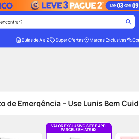
 encontrar?
cados
Bulas de A a Z
Super Ofertas
Marcas Exclusivas
Con
medley
2
º
protetor solar facial
4
º
tadalafila
6
º
ozivy
8
º
cido
protetor solar
10
º
o de Emergência – Use Lunis Bem Cuid
VALOR EXCLUSIVO SITE E APP.
PARCELE EM ATÉ 6X