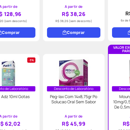
A partir de
A partir de
R
$ 128,96
R$ 38,26
6
x de
,20
(sem desconto)
R$ 38,26
(sem desconto)
Comprar
Comprar
VALOR EX
PARC
3%
to de Laboratório
Desconto de Laboratório
Descon
t Adz 10ml Gotas
Peg-lax Com 14x8,75gr Po
Mounj
Solucao Oral Sem Sabor
10mg/0,
De 0,5ml
A partir de
A partir de
$ 62,02
R$ 45,99
R$