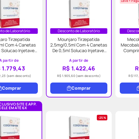
Leve + Pagu
to de Laboratório
Desconto de Laboratório
Descon
aro Tirzepatida
Mounjaro Tirzepatida
Mecob
ml Com 4 Canetas
2,5mg/0,5ml Com 4 Canetas
Mecobal
 Solucao Injetavel
De 0,5ml Solucao Injetavel
Comprim
Eli Lilly
Eli Lilly
A partir de
A partir de
 1.779,43
R$ 1.422,46
R
2,23
(sem desconto)
R$ 1.905,60
(sem desconto)
R$ 117
Comprar
Comprar
LUSIVO SITE E APP.
ELE EM ATÉ 6X
25%