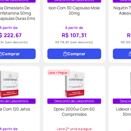
ia Dimesilato De
Ison Com 30 Capsulas Mole
Niquitin
anfetamina 50mg
20mg
Adesiv
apsulas Duras Ems
A partir de
A partir de
$ 222,67
R$ 107,31
R
,34
(sem desconto)
R$ 178,85
(sem desconto)
R$ 129
Comprar
Comprar
Leve + Pague -
to de Laboratório
Desconto de Laboratório
Descon
a Com 120 Jatos
Dprev 2000ui Com 60
Lidexor
Comprimidos
30m
A partir de
Leve 2° unid e pague