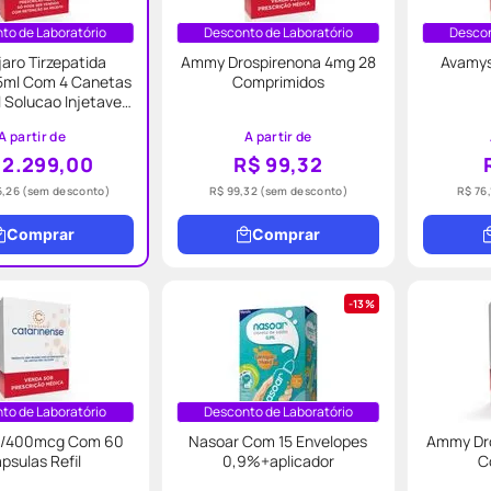
to de Laboratório
Desconto de Laboratório
Descon
aro Tirzepatida
Ammy Drospirenona 4mg 28
Avamys
5ml Com 4 Canetas
Comprimidos
ucao Injetavel
Eli Lilly
A partir de
A partir de
 2.299,00
R$ 99,32
6,26
(sem desconto)
R$ 99,32
(sem desconto)
R$ 76,
Comprar
Comprar
13%
to de Laboratório
Desconto de Laboratório
12/400mcg Com 60
Nasoar Com 15 Envelopes
Ammy Dr
psulas Refil
0,9%+aplicador
C