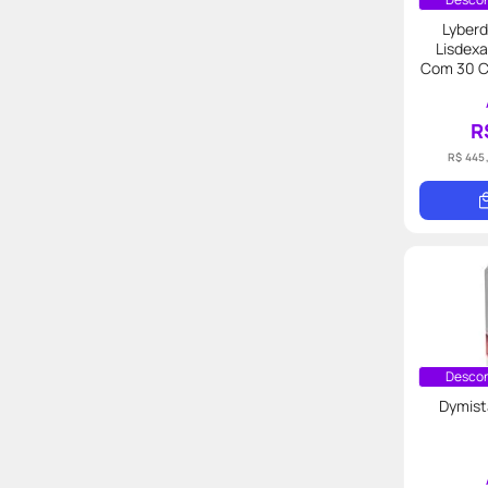
Lyberd
Lisdex
Com 30 C
R
R$ 445
Descon
Dymist