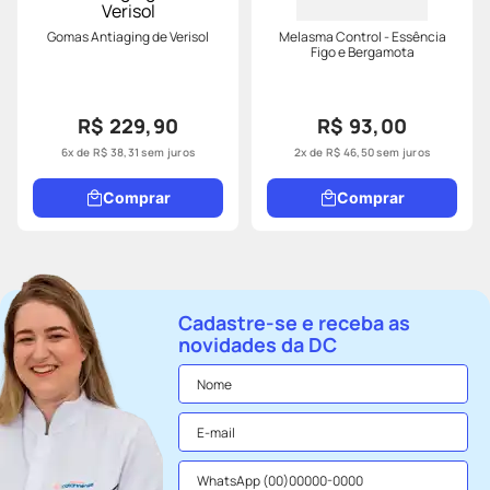
Gomas Antiaging de Verisol
Melasma Control - Essência
Figo e Bergamota
R$ 229,90
R$ 93,00
6
x de
R$
38
,
31
sem juros
2
x de
R$
46
,
50
sem juros
Comprar
Comprar
Cadastre-se e receba as
novidades da DC