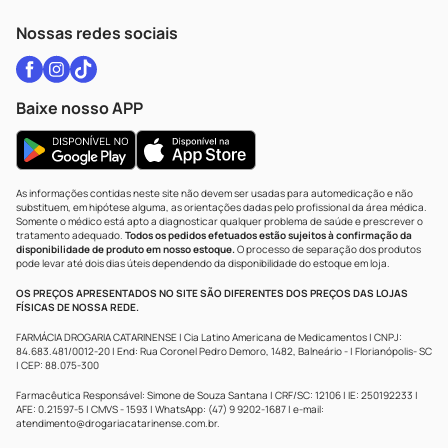
WhatsApp (47) 9202-1687
Atendimento@drogariacatarinense.com.br
Nossas redes sociais
Baixe nosso APP
As informações contidas neste site não devem ser usadas para automedicação e não
substituem, em hipótese alguma, as orientações dadas pelo profissional da área médica.
Somente o médico está apto a diagnosticar qualquer problema de saúde e prescrever o
tratamento adequado.
Todos os pedidos efetuados estão sujeitos à confirmação da
disponibilidade de produto em nosso estoque.
O processo de separação dos produtos
pode levar até dois dias úteis dependendo da disponibilidade do estoque em loja.
OS PREÇOS APRESENTADOS NO SITE SÃO DIFERENTES DOS PREÇOS DAS LOJAS
FÍSICAS DE NOSSA REDE.
FARMÁCIA DROGARIA CATARINENSE | Cia Latino Americana de Medicamentos | CNPJ:
84.683.481/0012-20 | End: Rua Coronel Pedro Demoro, 1482, Balneário - | Florianópolis- SC
| CEP: 88.075-300
Farmacêutica Responsável: Simone de Souza Santana | CRF/SC: 12106 | IE: 250192233 |
AFE: 0.21597-5 | CMVS - 1593 | WhatsApp: (47) 9 9202-1687 | e-mail:
atendimento@drogariacatarinense.com.br
.