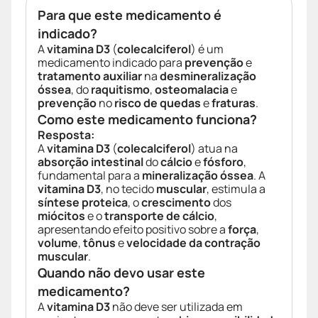
Para que este medicamento é
indicado?
A
vitamina D3
(
colecalciferol
) é um
medicamento indicado para
prevenção
e
tratamento auxiliar
na
desmineralização
óssea
, do
raquitismo
,
osteomalacia
e
prevenção
no
risco de quedas
e
fraturas
.
Como este medicamento funciona?
Resposta:
A
vitamina D3
(
colecalciferol
) atua na
absorção intestinal
do
cálcio
e
fósforo
,
fundamental para a
mineralização óssea
. A
vitamina D3
, no tecido
muscular
, estimula a
síntese proteica
, o
crescimento
dos
miócitos
e o
transporte de cálcio
,
apresentando efeito positivo sobre a
força
,
volume
,
tônus
e
velocidade da contração
muscular
.
Quando não devo usar este
medicamento?
A
vitamina D3
não deve ser utilizada em