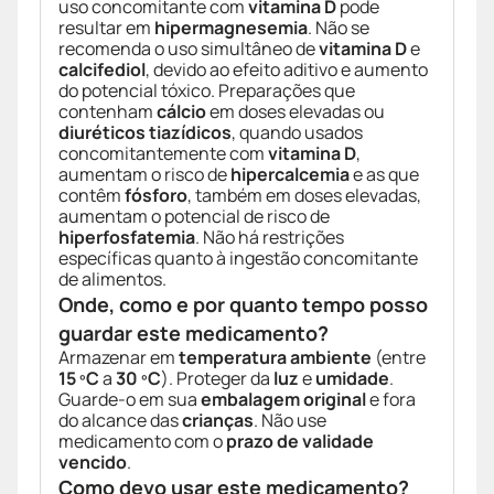
uso concomitante com
vitamina D
pode
resultar em
hipermagnesemia
. Não se
recomenda o uso simultâneo de
vitamina D
e
calcifediol
, devido ao efeito aditivo e aumento
do potencial tóxico. Preparações que
contenham
cálcio
em doses elevadas ou
diuréticos tiazídicos
, quando usados
concomitantemente com
vitamina D
,
aumentam o risco de
hipercalcemia
e as que
contêm
fósforo
, também em doses elevadas,
aumentam o potencial de risco de
hiperfosfatemia
. Não há restrições
específicas quanto à ingestão concomitante
de alimentos.
Onde, como e por quanto tempo posso
guardar este medicamento?
Armazenar em
temperatura ambiente
(entre
15 ºC
a
30 ºC
). Proteger da
luz
e
umidade
.
Guarde-o em sua
embalagem original
e fora
do alcance das
crianças
. Não use
medicamento com o
prazo de validade
vencido
.
Como devo usar este medicamento?