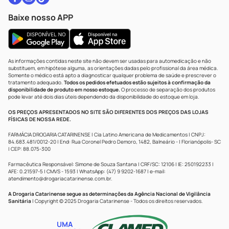
Baixe nosso APP
As informações contidas neste site não devem ser usadas para automedicação e não
substituem, em hipótese alguma, as orientações dadas pelo profissional da área médica.
Somente o médico está apto a diagnosticar qualquer problema de saúde e prescrever o
tratamento adequado.
Todos os pedidos efetuados estão sujeitos à confirmação da
disponibilidade de produto em nosso estoque.
O processo de separação dos produtos
pode levar até dois dias úteis dependendo da disponibilidade do estoque em loja.
OS PREÇOS APRESENTADOS NO SITE SÃO DIFERENTES DOS PREÇOS DAS LOJAS
FÍSICAS DE NOSSA REDE.
FARMÁCIA DROGARIA CATARINENSE | Cia Latino Americana de Medicamentos | CNPJ:
84.683.481/0012-20 | End: Rua Coronel Pedro Demoro, 1482, Balneário - | Florianópolis- SC
| CEP: 88.075-300
Farmacêutica Responsável: Simone de Souza Santana | CRF/SC: 12106 | IE: 250192233 |
AFE: 0.21597-5 | CMVS - 1593 | WhatsApp: (47) 9 9202-1687 | e-mail:
atendimento@drogariacatarinense.com.br
.
A Drogaria Catarinense segue as determinações da Agência Nacional de Vigilância
Sanitária
| Copyright © 2025 Drogaria Catarinense - Todos os direitos reservados.
UMA