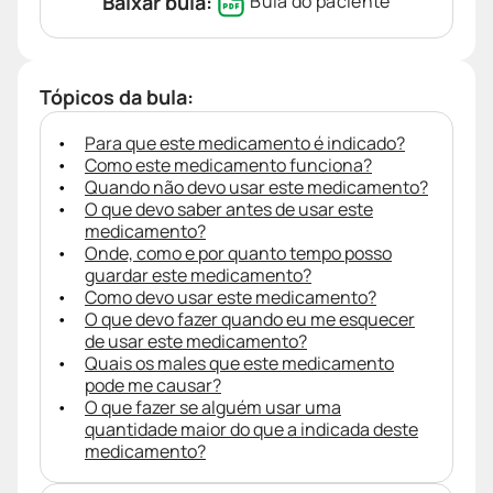
Baixar bula:
Bula do paciente
Tópicos da bula:
Para que este medicamento é indicado?
Como este medicamento funciona?
Quando não devo usar este medicamento?
O que devo saber antes de usar este
medicamento?
Onde, como e por quanto tempo posso
guardar este medicamento?
Como devo usar este medicamento?
O que devo fazer quando eu me esquecer
de usar este medicamento?
Quais os males que este medicamento
pode me causar?
O que fazer se alguém usar uma
quantidade maior do que a indicada deste
medicamento?