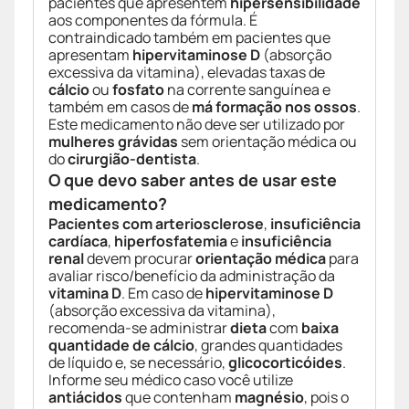
pacientes que apresentem
hipersensibilidade
aos componentes da fórmula. É
contraindicado também em pacientes que
apresentam
hipervitaminose D
(absorção
excessiva da vitamina), elevadas taxas de
cálcio
ou
fosfato
na corrente sanguínea e
também em casos de
má formação nos ossos
.
Este medicamento não deve ser utilizado por
mulheres grávidas
sem orientação médica ou
do
cirurgião-dentista
.
O que devo saber antes de usar este
medicamento?
Pacientes com arteriosclerose
,
insuficiência
cardíaca
,
hiperfosfatemia
e
insuficiência
renal
devem procurar
orientação médica
para
avaliar risco/benefício da administração da
vitamina D
. Em caso de
hipervitaminose D
(absorção excessiva da vitamina),
recomenda-se administrar
dieta
com
baixa
quantidade de cálcio
, grandes quantidades
de líquido e, se necessário,
glicocorticóides
.
Informe seu médico caso você utilize
antiácidos
que contenham
magnésio
, pois o