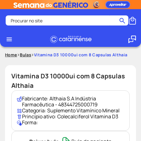
Procurar no site
Termos mais buscados
coristina
1
º
medley
2
º
Home
Bulas
Vitamina D3 10000ui com 8 Capsulas Althaia
fralda
3
º
protetor solar facial
4
º
Vitamina D3 10000ui com 8 Capsulas
shampoo
5
º
Althaia
tadalafila
6
º
Fabricante:
Althaia S.A Indústria
lenço umedecido
7
º
Farmacêutica - 48344725000719
Categoria:
Suplemento Vitamínico Mineral
sabonete liquido
8
º
Princípio ativo:
Colecalciferol Vitamina D3
Forma:
desodorante
9
º
protetor solar
10
º