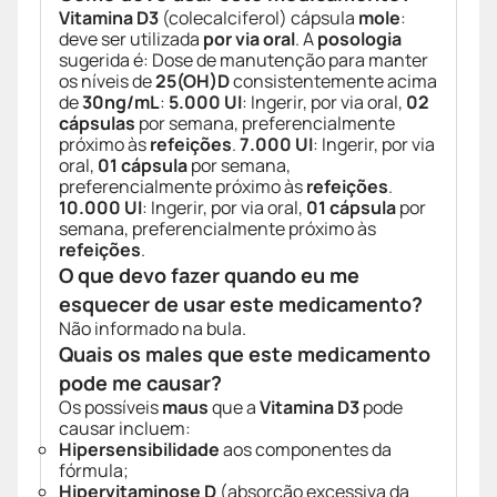
Vitamina D3
(colecalciferol) cápsula
mole
:
deve ser utilizada
por via oral
. A
posologia
sugerida é: Dose de manutenção para manter
os níveis de
25(OH)D
consistentemente acima
de
30ng/mL
:
5.000 UI
: Ingerir, por via oral,
02
cápsulas
por semana, preferencialmente
próximo às
refeições
.
7.000 UI
: Ingerir, por via
oral,
01 cápsula
por semana,
preferencialmente próximo às
refeições
.
10.000 UI
: Ingerir, por via oral,
01 cápsula
por
semana, preferencialmente próximo às
refeições
.
O que devo fazer quando eu me
esquecer de usar este medicamento?
Não informado na bula.
Quais os males que este medicamento
pode me causar?
Os possíveis
maus
que a
Vitamina D3
pode
causar incluem:
Hipersensibilidade
aos componentes da
fórmula;
Hipervitaminose D
(absorção excessiva da