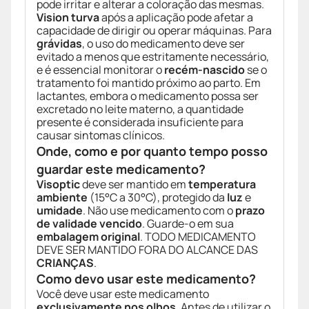
pode irritar e alterar a coloração das mesmas.
Vision turva
após a aplicação pode afetar a
capacidade de dirigir ou operar máquinas. Para
grávidas
, o uso do medicamento deve ser
evitado a menos que estritamente necessário,
e é essencial monitorar o
recém-nascido
se o
tratamento foi mantido próximo ao parto. Em
lactantes, embora o medicamento possa ser
excretado no leite materno, a quantidade
presente é considerada insuficiente para
causar sintomas clínicos.
Onde, como e por quanto tempo posso
guardar este medicamento?
Visoptic
deve ser mantido em
temperatura
ambiente
(15°C a 30°C), protegido da
luz
e
umidade
. Não use medicamento com o
prazo
de validade vencido
. Guarde-o em sua
embalagem original
. TODO MEDICAMENTO
DEVE SER MANTIDO FORA DO ALCANCE DAS
CRIANÇAS
.
Como devo usar este medicamento?
Você deve usar este medicamento
exclusivamente nos olhos
. Antes de utilizar o