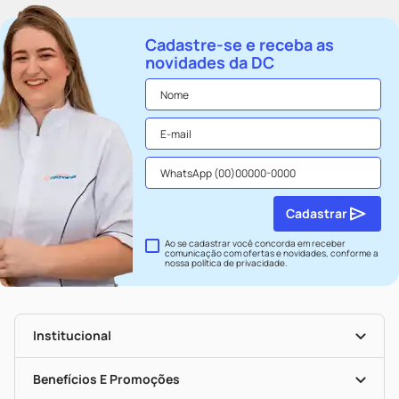
Cadastre-se e receba as
novidades da DC
Cadastrar
Ao se cadastrar você concorda em receber
comunicação com ofertas e novidades, conforme a
nossa
política de privacidade
.
Institucional
História
Nossas Lojas
Benefícios E Promoções
Trabalhe Conosco