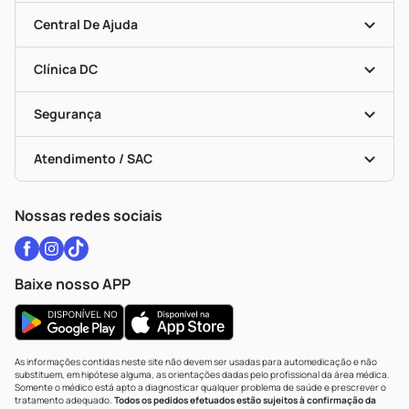
Seja Uma Loja Parceira
Clube DC
Mapa De Categorias
Convênios
Central De Ajuda
Programa Popular Do Brasil
Encarte De Ofertas
Entrega
Dermaclub
Recompra Programada
Clínica DC
Descontos De Laboratório (PBM)
Medicamentos Com Receita
Cupons E Ofertas
Alomed
Vacinas
Black Friday
Formas De Pagamento
Serviços Farmacêuticos
Segurança
Troca E Devolução
Testes Rápidos
Bulas De A A Z
Autoteste Covid-19
Certificado De Segurança
Políticas De Marketplace
Vacinas
Portal Da Privacidade
Atendimento / SAC
Política De Privacidade
WhatsApp (47) 9202-1687
Atendimento@drogariacatarinense.com.br
Nossas redes sociais
Baixe nosso APP
As informações contidas neste site não devem ser usadas para automedicação e não
substituem, em hipótese alguma, as orientações dadas pelo profissional da área médica.
Somente o médico está apto a diagnosticar qualquer problema de saúde e prescrever o
tratamento adequado.
Todos os pedidos efetuados estão sujeitos à confirmação da