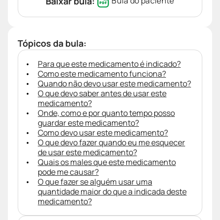
Baixar bula:
Bula do paciente
Tópicos da bula:
Para que este medicamento é indicado?
Como este medicamento funciona?
Quando não devo usar este medicamento?
O que devo saber antes de usar este
medicamento?
Onde, como e por quanto tempo posso
guardar este medicamento?
Como devo usar este medicamento?
O que devo fazer quando eu me esquecer
de usar este medicamento?
Quais os males que este medicamento
pode me causar?
O que fazer se alguém usar uma
quantidade maior do que a indicada deste
medicamento?