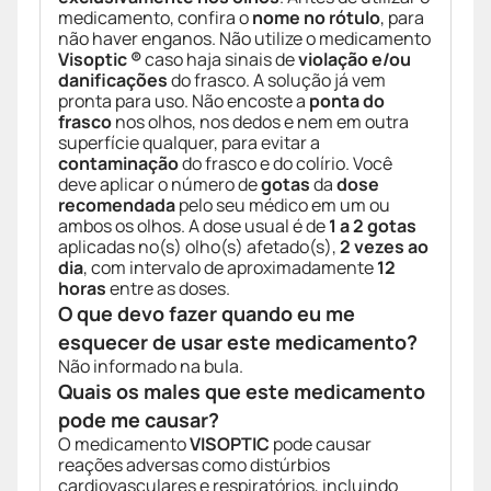
medicamento, confira o
nome no rótulo
, para
não haver enganos. Não utilize o medicamento
Visoptic ®
caso haja sinais de
violação e/ou
danificações
do frasco. A solução já vem
pronta para uso. Não encoste a
ponta do
frasco
nos olhos, nos dedos e nem em outra
superfície qualquer, para evitar a
contaminação
do frasco e do colírio. Você
deve aplicar o número de
gotas
da
dose
recomendada
pelo seu médico em um ou
ambos os olhos. A dose usual é de
1 a 2 gotas
aplicadas no(s) olho(s) afetado(s),
2 vezes ao
dia
, com intervalo de aproximadamente
12
horas
entre as doses.
O que devo fazer quando eu me
esquecer de usar este medicamento?
Não informado na bula.
Quais os males que este medicamento
pode me causar?
O medicamento
VISOPTIC
pode causar
reações adversas como distúrbios
cardiovasculares e respiratórios, incluindo