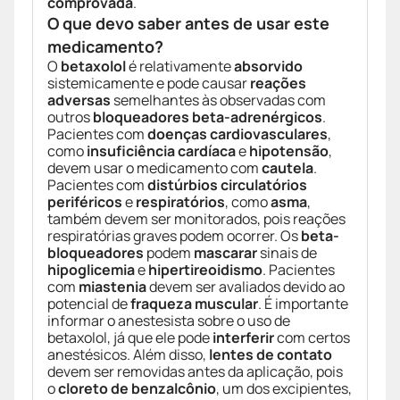
comprovada
.
O que devo saber antes de usar este
medicamento?
O
betaxolol
é relativamente
absorvido
sistemicamente e pode causar
reações
adversas
semelhantes às observadas com
outros
bloqueadores beta-adrenérgicos
.
Pacientes com
doenças cardiovasculares
,
como
insuficiência cardíaca
e
hipotensão
,
devem usar o medicamento com
cautela
.
Pacientes com
distúrbios circulatórios
periféricos
e
respiratórios
, como
asma
,
também devem ser monitorados, pois reações
respiratórias graves podem ocorrer. Os
beta-
bloqueadores
podem
mascarar
sinais de
hipoglicemia
e
hipertireoidismo
. Pacientes
com
miastenia
devem ser avaliados devido ao
potencial de
fraqueza muscular
. É importante
informar o anestesista sobre o uso de
betaxolol, já que ele pode
interferir
com certos
anestésicos. Além disso,
lentes de contato
devem ser removidas antes da aplicação, pois
o
cloreto de benzalcônio
, um dos excipientes,