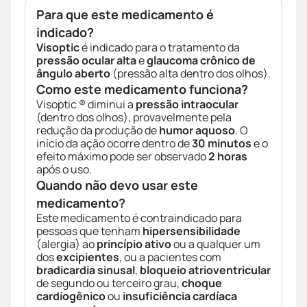
Para que este medicamento é
indicado?
Visoptic
é indicado para o tratamento da
pressão ocular alta
e
glaucoma crônico de
ângulo aberto
(pressão alta dentro dos olhos).
Como este medicamento funciona?
Visoptic ® diminui a
pressão intraocular
(dentro dos olhos), provavelmente pela
redução da produção de
humor aquoso
. O
início da ação ocorre dentro de
30 minutos
e o
efeito máximo pode ser observado
2 horas
após o uso.
Quando não devo usar este
medicamento?
Este medicamento é contraindicado para
pessoas que tenham
hipersensibilidade
(alergia) ao
princípio ativo
ou a qualquer um
dos
excipientes
, ou a pacientes com
bradicardia sinusal
,
bloqueio atrioventricular
de segundo ou terceiro grau,
choque
cardiogênico
ou
insuficiência cardíaca