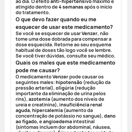
ao dia. O efeito
anti-hipertensivo
máximo é
atingido dentro de
4 semanas
após o início
do tratamento.
O que devo fazer quando eu me
esquecer de usar este medicamento?
Se você se esquecer de usar
Venzer
, não
tome uma dose dobrada para compensar a
dose esquecida. Retorne ao seu esquema
habitual de doses tão logo você se lembre.
Se você tiver dúvidas, consulte seu médico.
Quais os males que este medicamento
pode me causar?
O medicamento
Venzer
pode causar os
seguintes males:
hipotensão
(redução da
pressão arterial),
oligúria
(redução
importante da eliminação de urina pelos
rins),
azotemia
(aumento dos níveis de
ureia e creatinina),
insuficiência renal
aguda
,
hipercalemia
(aumento da
concentração de potássio no sangue),
dano
ao fígado
, e
angioedema
intestinal
(sintomas incluem dor abdominal, náusea,