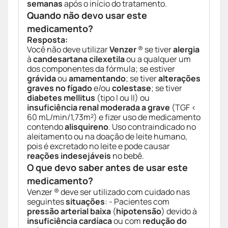
semanas
após o início do tratamento.
Quando não devo usar este
medicamento?
Resposta:
Você não deve utilizar
Venzer
® se tiver
alergia
à
candesartana cilexetila
ou a qualquer um
dos componentes da fórmula; se estiver
grávida
ou
amamentando
; se tiver
alterações
graves no fígado
e/ou
colestase
; se tiver
diabetes mellitus
(tipo I ou II) ou
insuficiência renal moderada a grave
(TGF <
60 mL/min/1,73m²) e fizer uso de medicamento
contendo
alisquireno
. Uso contraindicado no
aleitamento ou na doação de leite humano,
pois é excretado no leite e pode causar
reações indesejáveis
no bebê.
O que devo saber antes de usar este
medicamento?
Venzer ® deve ser utilizado com cuidado nas
seguintes
situações
: - Pacientes com
pressão arterial baixa
(
hipotensão
) devido à
insuficiência cardíaca
ou com
redução do