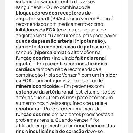
volume de sangue
dentro dos vasos
sanguíneos. - O uso combinado de
bloqueadores dos receptores de
angiotensina II
(BRAs), como Venzer ®, não é
recomendado com medicamentos como
inibidores da ECA
(enzima conversora de
angiotensina) ou alisquirenos, pois pode haver
queda da pressão arterial
(
hipotensão
),
aumento da concentração de potássio
no
sangue (
hipercalemia
) e alterações na
função dos rins
(incluindo
falência renal
aguda
). - Em pacientes com
insuficiência
cardíaca
também não é recomendada a
combinação tripla de Venzer ® com um
inibidor
da ECA
e um antagonista de receptor de
mineralocorticoide
. - Em pacientes com
estenose da artéria renal
(estreitamento das
artérias que nutrem os rins) pode ocorrer um
aumento nos níveis sanguíneos de
ureia
e
creatinina
. - Pode ocorrer uma piora da
função dos rins
em pacientes predispostos a
problemas renais. Quando Venzer ® for
utilizado em pacientes com
insuficiência dos
rins
e
insuficiência do coração
deve-se