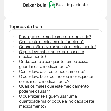
Baixar bula:
Bula do paciente
Tópicos da bula:
Para que este medicamento é indicado?
Como este medicamento funciona?
Quando não devo usar este medicamento?
O que devo saber antes de usar este
medicamento?
Onde, como e por quanto tempo posso
guardar este medicamento?
Como devo usar este medicamento?
O que devo fazer quando eu me esquecer
de usar este medicamento?
Quais os males que este medicamento
pode me causar?
O que fazer se alguém usar uma
quantidade maior do que a indicada deste
medicamento?