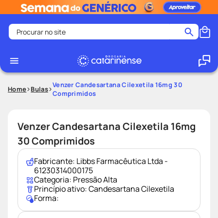
Procurar no site
Termos mais buscados
coristina
1
º
medley
2
º
Venzer Candesartana Cilexetila 16mg 30
Home
Bulas
Comprimidos
protetor solar facial
3
º
shampoo
4
º
Venzer Candesartana Cilexetila 16mg
tadalafila
5
º
30 Comprimidos
lenço umedecido
6
º
ozivy
7
º
Fabricante:
Libbs Farmacêutica Ltda -
61230314000175
protetor solar
8
º
Categoria:
Pressão Alta
Princípio ativo:
Candesartana Cilexetila
fralda pampers
9
º
Forma:
teste gravidez
10
º