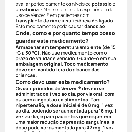
avaliar periodicamente os níveis de
potássio
e
creatinina
. - Não se tem muita experiência do
uso de Venzer ® em pacientes com
transplante de rim
e
insuficiência do fígado
.
Este medicamento pode causar
danos ao
Onde, como e por quanto tempo posso
guardar este medicamento?
Armazenar
em temperatura ambiente (de 15
ºC a 30 °C). Não use medicamento com o
prazo de
validade
vencido. Guarde-o em sua
embalagem original
. Todo medicamento
deve ser mantido fora do alcance das
crianças
.
Como devo usar este medicamento?
Os
comprimidos de Venzer ®
devem ser
administrados
1 vez ao dia
, por via
oral
, com
ou sem a ingestão de
alimentos
. Para
hipertensão
, a
dose inicial
é de
8 mg
, 1 vez
ao dia, podendo ser aumentada para
16 mg
, 1
vez ao dia, e para pacientes que requerem
uma maior redução da pressão sanguínea, a
dose pode ser aumentada para
32 mg
, 1 vez