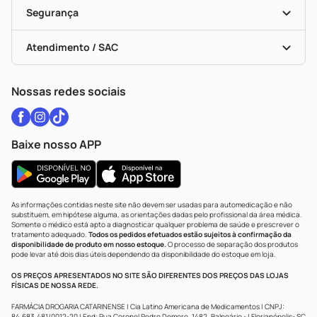
Vacinas
Black Friday
Formas De Pagamento
Serviços Farmacêuticos
Segurança
Troca E Devolução
Testes Rápidos
Bulas De A A Z
Autoteste Covid-19
Certificado De Segurança
Políticas De Marketplace
Vacinas
Portal Da Privacidade
Atendimento / SAC
Política De Privacidade
WhatsApp (47) 9202-1687
Atendimento@drogariacatarinense.com.br
Nossas redes sociais
Baixe nosso APP
As informações contidas neste site não devem ser usadas para automedicação e não
substituem, em hipótese alguma, as orientações dadas pelo profissional da área médica.
Somente o médico está apto a diagnosticar qualquer problema de saúde e prescrever o
tratamento adequado.
Todos os pedidos efetuados estão sujeitos à confirmação da
disponibilidade de produto em nosso estoque.
O processo de separação dos produtos
pode levar até dois dias úteis dependendo da disponibilidade do estoque em loja.
OS PREÇOS APRESENTADOS NO SITE SÃO DIFERENTES DOS PREÇOS DAS LOJAS
FÍSICAS DE NOSSA REDE.
FARMÁCIA DROGARIA CATARINENSE | Cia Latino Americana de Medicamentos | CNPJ:
84.683.481/0012-20 | End: Rua Coronel Pedro Demoro, 1482, Balneário - | Florianópolis- SC