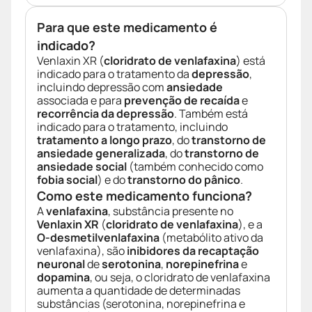
Para que este medicamento é
indicado?
Venlaxin XR (
cloridrato de venlafaxina
) está
indicado para o tratamento da
depressão
,
incluindo depressão com
ansiedade
associada e para
prevenção de recaída
e
recorrência da depressão
. Também está
indicado para o tratamento, incluindo
tratamento a longo prazo
, do
transtorno de
ansiedade generalizada
, do
transtorno de
ansiedade social
(também conhecido como
fobia social
) e do
transtorno do pânico
.
Como este medicamento funciona?
A
venlafaxina
, substância presente no
Venlaxin XR
(
cloridrato de venlafaxina
), e a
O-desmetilvenlafaxina
(metabólito ativo da
venlafaxina), são
inibidores da recaptação
neuronal
de
serotonina
,
norepinefrina
e
dopamina
, ou seja, o cloridrato de venlafaxina
aumenta a quantidade de determinadas
substâncias (serotonina, norepinefrina e