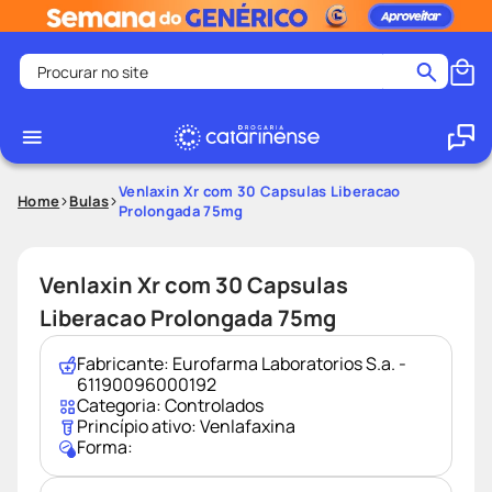
Procurar no site
Termos mais buscados
coristina
1
º
medley
2
º
Venlaxin Xr com 30 Capsulas Liberacao
Home
Bulas
Prolongada 75mg
protetor solar facial
3
º
shampoo
4
º
Venlaxin Xr com 30 Capsulas
tadalafila
5
º
Liberacao Prolongada 75mg
lenço umedecido
6
º
ozivy
7
º
Fabricante:
Eurofarma Laboratorios S.a. -
61190096000192
protetor solar
8
º
Categoria:
Controlados
Princípio ativo:
Venlafaxina
fralda pampers
9
º
Forma:
teste gravidez
10
º