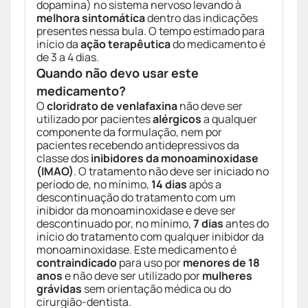
dopamina) no sistema nervoso levando à
melhora sintomática
dentro das indicações
presentes nessa bula. O tempo estimado para
início da
ação terapêutica
do medicamento é
de 3 a 4 dias.
Quando não devo usar este
medicamento?
O
cloridrato de venlafaxina
não deve ser
utilizado por pacientes
alérgicos
a qualquer
componente da formulação, nem por
pacientes recebendo antidepressivos da
classe dos
inibidores da monoaminoxidase
(IMAO)
. O tratamento não deve ser iniciado no
período de, no mínimo,
14 dias
após a
descontinuação do tratamento com um
inibidor da monoaminoxidase e deve ser
descontinuado por, no mínimo,
7 dias
antes do
início do tratamento com qualquer inibidor da
monoaminoxidase. Este medicamento é
contraindicado
para uso por
menores de 18
anos
e não deve ser utilizado por
mulheres
grávidas
sem orientação médica ou do
cirurgião-dentista.