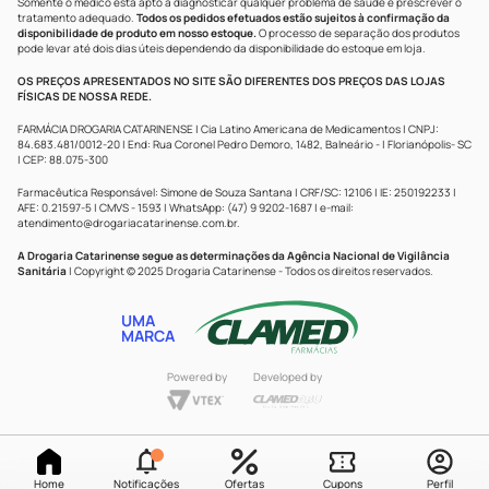
Somente o médico está apto a diagnosticar qualquer problema de saúde e prescrever o
tratamento adequado.
Todos os pedidos efetuados estão sujeitos à confirmação da
disponibilidade de produto em nosso estoque.
O processo de separação dos produtos
pode levar até dois dias úteis dependendo da disponibilidade do estoque em loja.
OS PREÇOS APRESENTADOS NO SITE SÃO DIFERENTES DOS PREÇOS DAS LOJAS
FÍSICAS DE NOSSA REDE.
FARMÁCIA DROGARIA CATARINENSE | Cia Latino Americana de Medicamentos | CNPJ:
84.683.481/0012-20 | End: Rua Coronel Pedro Demoro, 1482, Balneário - | Florianópolis- SC
| CEP: 88.075-300
Farmacêutica Responsável: Simone de Souza Santana | CRF/SC: 12106 | IE: 250192233 |
AFE: 0.21597-5 | CMVS - 1593 | WhatsApp: (47) 9 9202-1687 | e-mail:
atendimento@drogariacatarinense.com.br
.
A Drogaria Catarinense segue as determinações da Agência Nacional de Vigilância
Sanitária
| Copyright © 2025 Drogaria Catarinense - Todos os direitos reservados.
UMA
MARCA
Powered by
Developed by
Home
Notificações
Ofertas
Cupons
Perfil