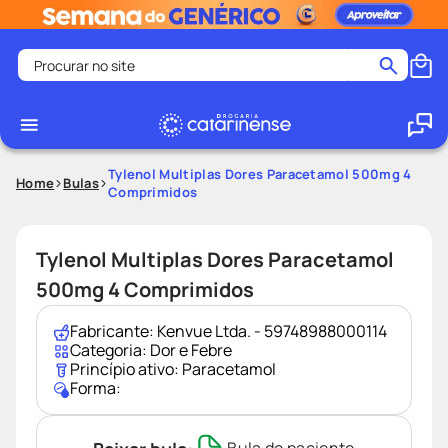
Procurar no site
Termos mais buscados
coristina
1
º
medley
2
º
Tylenol Multiplas Dores Paracetamol 500mg 4
Home
Bulas
Comprimidos
shampoo
3
º
tadalafila
4
º
Tylenol Multiplas Dores Paracetamol
ozivy
5
º
500mg 4 Comprimidos
lenço umedecido
6
º
protetor solar
7
º
Fabricante:
Kenvue Ltda. - 59748988000114
Categoria:
Dor e Febre
desodorante
8
º
Princípio ativo:
Paracetamol
Forma:
fralda pampers
9
º
teste gravidez
10
º