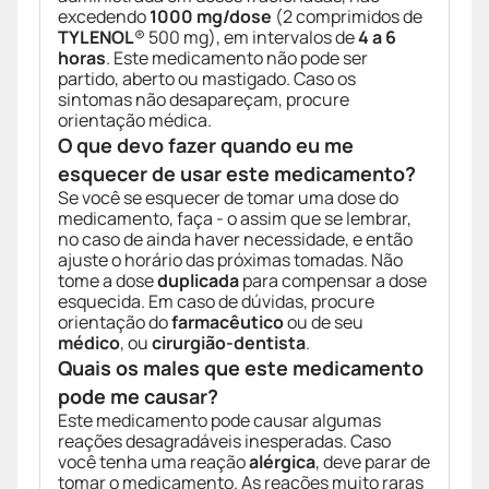
excedendo
1000 mg/dose
(2 comprimidos de
TYLENOL
® 500 mg), em intervalos de
4 a 6
horas
. Este medicamento não pode ser
partido, aberto ou mastigado. Caso os
sintomas não desapareçam, procure
orientação médica.
O que devo fazer quando eu me
esquecer de usar este medicamento?
Se você se esquecer de tomar uma dose do
medicamento, faça - o assim que se lembrar,
no caso de ainda haver necessidade, e então
ajuste o horário das próximas tomadas. Não
tome a dose
duplicada
para compensar a dose
esquecida. Em caso de dúvidas, procure
orientação do
farmacêutico
ou de seu
médico
, ou
cirurgião-dentista
.
Quais os males que este medicamento
pode me causar?
Este medicamento pode causar algumas
reações desagradáveis inesperadas. Caso
você tenha uma reação
alérgica
, deve parar de
tomar o medicamento. As reações muito raras