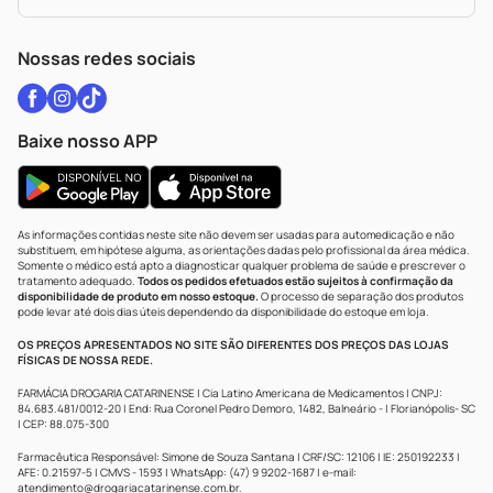
Política De Privacidade
WhatsApp (47) 9202-1687
Atendimento@drogariacatarinense.com.br
Nossas redes sociais
Baixe nosso APP
As informações contidas neste site não devem ser usadas para automedicação e não
substituem, em hipótese alguma, as orientações dadas pelo profissional da área médica.
Somente o médico está apto a diagnosticar qualquer problema de saúde e prescrever o
tratamento adequado.
Todos os pedidos efetuados estão sujeitos à confirmação da
disponibilidade de produto em nosso estoque.
O processo de separação dos produtos
pode levar até dois dias úteis dependendo da disponibilidade do estoque em loja.
OS PREÇOS APRESENTADOS NO SITE SÃO DIFERENTES DOS PREÇOS DAS LOJAS
FÍSICAS DE NOSSA REDE.
FARMÁCIA DROGARIA CATARINENSE | Cia Latino Americana de Medicamentos | CNPJ:
84.683.481/0012-20 | End: Rua Coronel Pedro Demoro, 1482, Balneário - | Florianópolis- SC
| CEP: 88.075-300
Farmacêutica Responsável: Simone de Souza Santana | CRF/SC: 12106 | IE: 250192233 |
AFE: 0.21597-5 | CMVS - 1593 | WhatsApp: (47) 9 9202-1687 | e-mail:
atendimento@drogariacatarinense.com.br
.