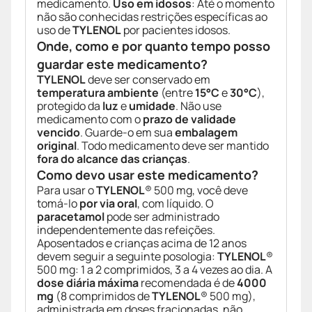
medicamento.
Uso em idosos
: Até o momento
não são conhecidas restrições específicas ao
uso de
TYLENOL
por pacientes idosos.
Onde, como e por quanto tempo posso
guardar este medicamento?
TYLENOL
deve ser conservado em
temperatura ambiente
(entre
15°C
e
30°C
),
protegido da
luz
e
umidade
. Não use
medicamento com o
prazo de validade
vencido
. Guarde-o em sua
embalagem
original
. Todo medicamento deve ser mantido
fora do alcance das crianças
.
Como devo usar este medicamento?
Para usar o
TYLENOL
® 500 mg, você deve
tomá-lo
por via oral
, com líquido. O
paracetamol
pode ser administrado
independentemente das refeições.
Aposentados e crianças acima de 12 anos
devem seguir a seguinte posologia:
TYLENOL
®
500 mg: 1 a 2 comprimidos, 3 a 4 vezes ao dia. A
dose diária máxima
recomendada é de
4000
mg
(8 comprimidos de
TYLENOL
® 500 mg),
administrada em doses fracionadas, não