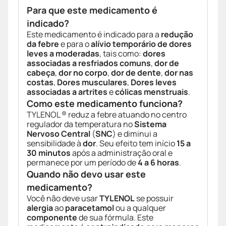
Para que este medicamento é
indicado?
Este medicamento é indicado para a
redução
da febre
e para o
alívio temporário de dores
leves a moderadas
, tais como:
dores
associadas a resfriados comuns
,
dor de
cabeça
,
dor no corpo
,
dor de dente
,
dor nas
costas
,
Dores musculares
,
Dores leves
associadas a artrites
e
cólicas menstruais
.
Como este medicamento funciona?
TYLENOL ® reduz a febre atuando no centro
regulador da temperatura no
Sistema
Nervoso Central
(
SNC
) e diminui a
sensibilidade à
dor
. Seu efeito tem início
15 a
30 minutos
após a administração oral e
permanece por um período de
4 a 6 horas
.
Quando não devo usar este
medicamento?
Você não deve usar
TYLENOL
se possuir
alergia
ao
paracetamol
ou a qualquer
componente
de sua fórmula. Este