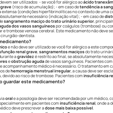
vem ser utilizados: - se você for alérgico ao
ácido tranexâm
 grave
(risco de acumulação); - em caso de
tendência a sang
xtensa (condições hiperfibrinolíticas no contexto de uma c
r absolutamente necessário (indicação vital); - em caso de
dist
 de
sangramento maciço do trato urinário superior
, princip
aguda dos vasos sanguíneos
por coágulos (trombose) ou c
 e trombose venosa cerebral. Este medicamento não deve ser 
irurgião-dentista.
e medicamento?
mico
e não deve ser utilizado se você for alérgico a este comp
sfunção renal grave
,
sangramentos maciços
do trato urinári
durante a
gravidez
é restrito ao final, se absolutamente nece
ores
e
obstrução aguda
de vasos sanguíneos. Pacientes com h
 e acompanhamento médico é necessário. O tratamento em c
sos de
hemorragia menstrual irregular
, a causa deve ser esc
s
, devido ao risco de trombose. Pacientes com
insuficiência r
o guardar este medicamento?
via
oral
e a posologia deve ser recomendada por um médico, c
 especialmente em pacientes com
insuficiência renal
, onde a 
médico deve prescrever a
dose mais baixa possível
.