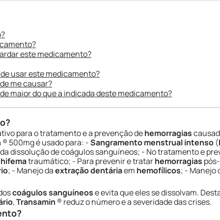
o?
dicamento?
uardar este medicamento?
 de usar este medicamento?
ode me causar?
ade maior do que a indicada deste medicamento?
do?
tivo para o tratamento e a prevenção de
hemorragias
causada
n
® 500mg é usado para: -
Sangramento menstrual intenso
(
da dissolução de coágulos sanguíneos; - No tratamento e pr
m
hifema
traumático; - Para prevenir e tratar
hemorragias
pós-
io
; - Manejo da
extração dentária
em
hemofílicos
; - Manejo
 dos
coágulos sanguíneos
e evita que eles se dissolvam. Dest
ário
,
Transamin
® reduz o número e a severidade das crises.
ento?