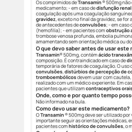
Os comprimidos de
Transamin
® 500mg não de
medicamento; - em caso de
disfunção renal
coagulação após uma coagulação sanguínea e
gravidez
, exceto no final da gravidez, se fo
de antecedentes de
convulsões
; - em caso
(hemofilia); - em pacientes com
obstrução 
trombose venosa profunda, embolia pulmonar
amamentando sem orientação médica ou do c
O que devo saber antes de usar est
Transamin
® 500mg, contém
ácido tranexâ
composição. É contraindicado em caso de
di
temporária de fatores de coagulação. O uso 
convulsões
,
distúrbios de percepção de c
tromboembólicos
devem usar com cautela,
realizado com um médico experiente. Em ca
pacientes que utilizam
contraceptivos orai
Onde, como e por quanto tempo poss
Não informado na bula.
Como devo usar este medicamento?
O
Transamin
® 500mg deve ser utilizado por 
importante seguir as orientações médicas,
pacientes com
histórico de convulsões
, o 