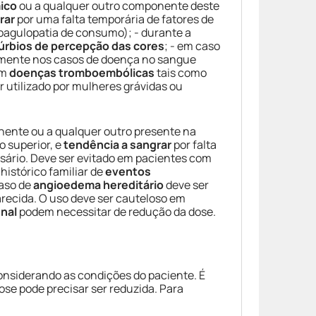
ico
ou a qualquer outro componente deste
rar
por uma falta temporária de fatores de
oagulopatia de consumo); - durante a
úrbios de percepção das cores
; - em caso
almente nos casos de doença no sangue
om
doenças tromboembólicas
tais como
utilizado por mulheres grávidas ou
onente ou a qualquer outro presente na
o superior, e
tendência a sangrar
por falta
ssário. Deve ser evitado em pacientes com
istórico familiar de
eventos
aso de
angioedema hereditário
deve ser
larecida. O uso deve ser cauteloso em
enal
podem necessitar de redução da dose.
onsiderando as condições do paciente. É
dose pode precisar ser reduzida. Para