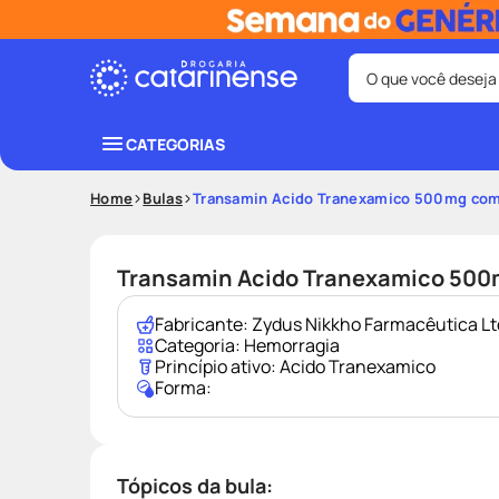
O que você deseja
Termos mais bus
CATEGORIAS
coristina
1
º
Home
Bulas
Transamin Acido Tranexamico 500mg com
protetor sola
3
º
tadalafila
5
º
Transamin Acido Tranexamico 500
ozivy
7
º
Fabricante:
Zydus Nikkho Farmacêutica Lt
fralda pamp
9
º
Categoria:
Hemorragia
Princípio ativo:
Acido Tranexamico
Forma:
Tópicos da bula: