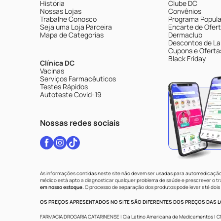
História
Clube DC
Nossas Lojas
Convênios
Trabalhe Conosco
Programa Popular
Seja uma Loja Parceira
Encarte de Ofer
Mapa de Categorias
Dermaclub
Descontos de La
Cupons e Oferta
Black Friday
Clínica DC
Vacinas
Serviços Farmacêuticos
Testes Rápidos
Autoteste Covid-19
Nossas redes sociais
As informações contidas neste site não devem ser usadas para automedicação 
médico está apto a diagnosticar qualquer problema de saúde e prescrever o 
em nosso estoque.
O processo de separação dos produtos pode levar até dois 
OS PREÇOS APRESENTADOS NO SITE SÃO DIFERENTES DOS PREÇOS DAS LO
FARMÁCIA DROGARIA CATARINENSE | Cia Latino Americana de Medicamentos | CNPJ: 