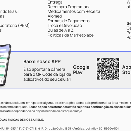
Entrega
Wh
Recompra Programada
at
 do Brasil
Medicamentos com Receita
tas
Alomed
Formas de Pagamento
S
boratório (PBM)
Troca e Devolução
Ce
s
Bulas de A a Z
Po
Políticas de Marketplace
Po
Baixe nosso APP
Google
App
É só apontar a câmera
Play
Sto
para o QR Code da loja de
aplicativos do seu celular!
e não substituem, em hipótese alguma, as orientações dadas pelo profissional da área médica.
tratamento adequado.
Todos os pedidos efetuados estão sujeitos à confirmação da disponibilid
dias úteis dependendo da disponibilidade do estoque em loja.
JAS FÍSICAS DE NOSSA REDE.
84.683.481/0151-07 | End: R. Dr. João Colin, 1865 - América, Joinville - SC, 89204-001