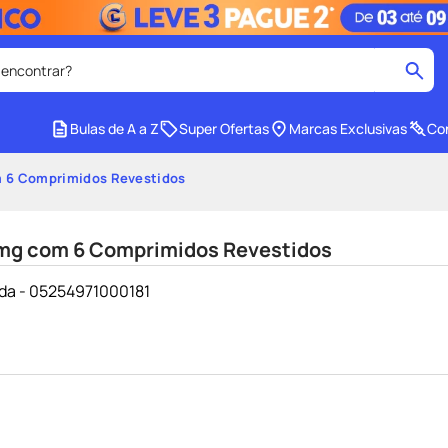
 encontrar?
cados
Bulas de A a Z
Super Ofertas
Marcas Exclusivas
Con
medley
2
º
 6 Comprimidos Revestidos
r facial
shampoo
4
º
lenço umedecido
6
º
mg com 6 Comprimidos Revestidos
protetor solar
8
º
da - 05254971000181
ers
teste gravidez
10
º