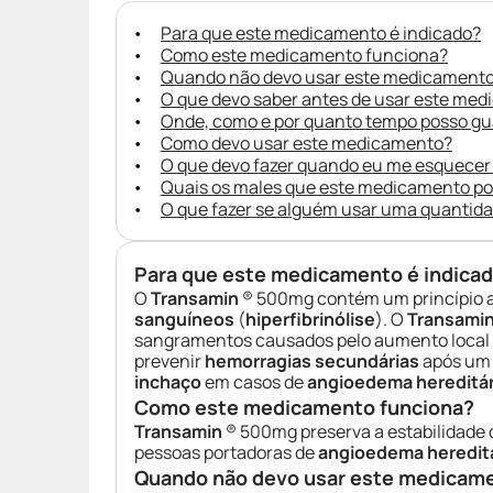
Para que este medicamento é indicado?
Como este medicamento funciona?
Quando não devo usar este medicament
O que devo saber antes de usar este me
Onde, como e por quanto tempo posso g
Como devo usar este medicamento?
O que devo fazer quando eu me esquecer
Quais os males que este medicamento p
O que fazer se alguém usar uma quantid
Para que este medicamento é indica
O
Transamin
® 500mg contém um princípio a
sanguíneos
(
hiperfibrinólise
). O
Transami
sangramentos causados pelo aumento local 
prevenir
hemorragias secundárias
após u
inchaço
em casos de
angioedema hereditár
Como este medicamento funciona?
Transamin
® 500mg preserva a estabilidade
pessoas portadoras de
angioedema heredit
Quando não devo usar este medicam