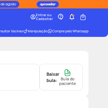
Entrar ou
Cadastrar
sultar Vacinas
Manipulação
Compre pelo Whatsapp
Baixar
Bula do
bula:
paciente