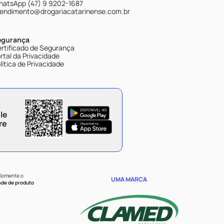
atsApp (47) 9 9202-1687
endimento@drogariacatarinense.com.br
egurança
rtificado de Segurança
rtal da Privacidade
lítica de Privacidade
le
re
 Somente o
UMA MARCA
ade de produto