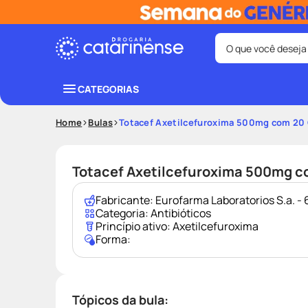
O que você deseja
Termos mais bus
CATEGORIAS
coristina
1
º
Home
Bulas
Totacef Axetilcefuroxima 500mg com 20
fralda
3
º
shampoo
5
º
Totacef Axetilcefuroxima 500mg c
mounjaro
7
º
Fabricante:
Eurofarma Laboratorios S.a. 
lenço umede
9
º
Categoria:
Antibióticos
Princípio ativo:
Axetilcefuroxima
Forma:
Tópicos da bula: