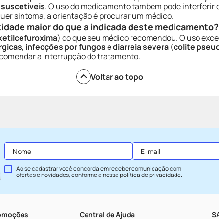
 suscetíveis
. O uso do medicamento também pode interferir
quer sintoma, a orientação é procurar um médico.
tidade maior do que a indicada deste medicamento?
xetilcefuroxima
) do que seu médico recomendou. O uso exce
rgicas
,
infecções por fungos
e
diarreia severa
(
colite pse
ecomendar a interrupção do tratamento.
Voltar ao topo
Ao se cadastrar você concorda em receber comunicação com
ofertas e novidades, conforme a nossa
política de privacidade
.
romoções
Central de Ajuda
SA