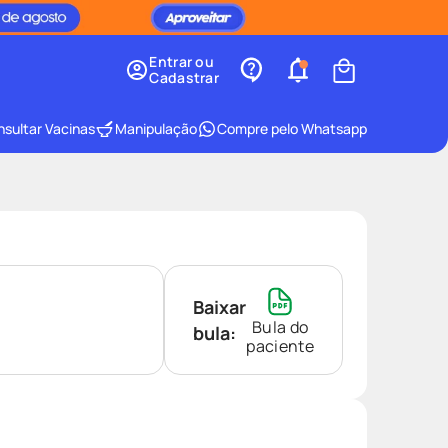
Entrar ou
Cadastrar
sultar Vacinas
Manipulação
Compre pelo Whatsapp
Baixar
Bula do
bula:
paciente