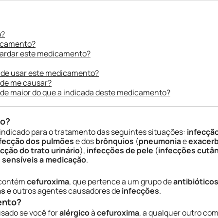
o?
dicamento?
uardar este medicamento?
 de usar este medicamento?
ode me causar?
ade maior do que a indicada deste medicamento?
do?
indicado para o tratamento das seguintes situações:
infecçã
fecção dos pulmões
e dos
brônquios
(
pneumonia
e
exacerb
cção do trato urinário
),
infecções de pele
(
infecções cutâ
 sensíveis a medicação
.
 contém
cefuroxima
, que pertence a um grupo de
antibiótico
as
e outros agentes causadores de
infecções
.
ento?
usado se você for
alérgico
à
cefuroxima
, a qualquer outro co