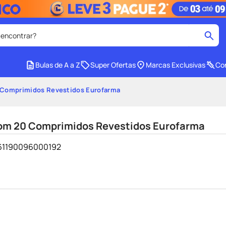
 encontrar?
cados
Bulas de A a Z
Super Ofertas
Marcas Exclusivas
Con
medley
2
º
 Comprimidos Revestidos Eurofarma
protetor solar facial
4
º
tadalafila
6
º
om 20 Comprimidos Revestidos Eurofarma
ozivy
8
º
- 61190096000192
cido
protetor solar
10
º