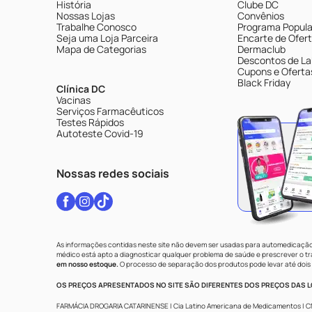
História
Clube DC
Nossas Lojas
Convênios
Trabalhe Conosco
Programa Popular
Seja uma Loja Parceira
Encarte de Ofer
Mapa de Categorias
Dermaclub
Descontos de La
Cupons e Oferta
Black Friday
Clínica DC
Vacinas
Serviços Farmacêuticos
Testes Rápidos
Autoteste Covid-19
Nossas redes sociais
As informações contidas neste site não devem ser usadas para automedicação 
médico está apto a diagnosticar qualquer problema de saúde e prescrever o 
em nosso estoque.
O processo de separação dos produtos pode levar até dois 
OS PREÇOS APRESENTADOS NO SITE SÃO DIFERENTES DOS PREÇOS DAS LO
FARMÁCIA DROGARIA CATARINENSE | Cia Latino Americana de Medicamentos | CNPJ: 