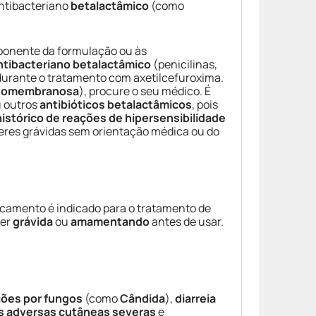
antibacteriano
betalactâmico
(como
mponente da formulação ou às
ntibacteriano betalactâmico
(penicilinas,
urante o tratamento com axetilcefuroxima.
udomembranosa
), procure o seu médico. É
 outros
antibióticos betalactâmicos
, pois
histórico de reações de hipersensibilidade
eres grávidas sem orientação médica ou do
icamento é indicado para o tratamento de
ver
grávida
ou
amamentando
antes de usar.
ções por fungos
(como
Cândida
),
diarreia
s adversas cutâneas severas
e