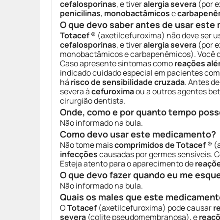
cefalosporinas
, e tiver
alergia severa
(por 
penicilinas
,
monobactâmicos
e
carbapenê
O que devo saber antes de usar est
Totacef
® (axetilcefuroxima) não deve ser u
cefalosporinas
, e tiver
alergia severa
(por e
monobactâmicos e carbapenêmicos). Você d
Caso apresente sintomas como
reações alé
indicado cuidado especial em pacientes co
há
risco de sensibilidade cruzada
. Antes d
severa à
cefuroxima
ou a outros agentes be
cirurgião dentista.
Onde, como e por quanto tempo poss
Não informado na bula.
Como devo usar este medicamento?
Não tome mais
comprimidos de Totacef
® (
infecções
causadas por germes sensíveis. C
Esteja atento para o aparecimento de
reaçõe
O que devo fazer quando eu me esqu
Não informado na bula.
Quais os males que este medicament
O
Totacef
(axetilcefuroxima) pode causar
r
severa
(colite pseudomembranosa), e
reaçõ