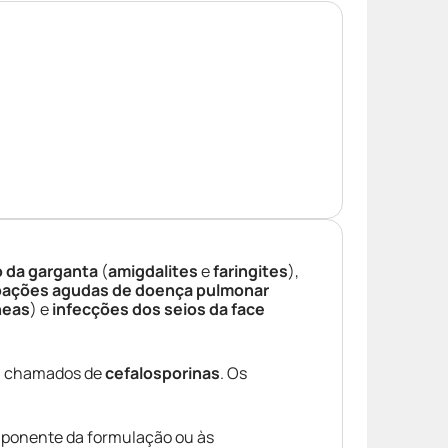
o da garganta
(
amigdalites
e
faringites
),
ações agudas de doença pulmonar
neas
) e
infecções dos seios da face
s
chamados de
cefalosporinas
. Os
mponente da formulação ou às