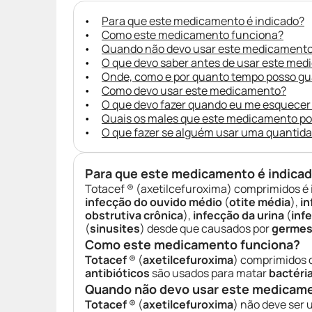
Para que este medicamento é indicado?
Como este medicamento funciona?
Quando não devo usar este medicament
O que devo saber antes de usar este me
Onde, como e por quanto tempo posso g
Como devo usar este medicamento?
O que devo fazer quando eu me esquecer
Quais os males que este medicamento p
O que fazer se alguém usar uma quantid
Para que este medicamento é indica
Totacef ® (axetilcefuroxima) comprimidos é 
infecção do ouvido médio
(
otite média
),
in
obstrutiva crônica
),
infecção da urina
(
infe
(
sinusites
) desde que causados por
germes
Como este medicamento funciona?
Totacef
® (
axetilcefuroxima
) comprimidos
antibióticos
são usados para matar
bactéri
Quando não devo usar este medicam
Totacef
® (
axetilcefuroxima
) não deve ser 