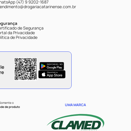
atsApp (47) 9 9202-1687
endimento@drogariacatarinense.com.br
egurança
rtificado de Segurança
rtal da Privacidade
lítica de Privacidade
le
re
 Somente o
UMA MARCA
ade de produto