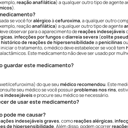
exemplo,
reação anafilática
) a qualquer outro tipo de agente 
micos
).
e medicamento?
sada se você for
alérgico
à
cefuroxima
, a qualquer outro co
xemplo, reação
anafilática
) a qualquer outro tipo de agente
a
eve observar para o aparecimento de
reações indesejáveis
d
rgicas
,
infecções por fungos
e
diarreia severa
(
colite pse
m
histórico de reações de hipersensibilidade
a
penicilinas
ou
e iniciar o tratamento, o médico deve estabelecer se você tem
talactâmicos. Este medicamento não deve ser usado por mulh
o guardar este medicamento?
axetilcefuroxima) do que seu
médico recomendou
. Este med
onsulte seu médico se você possuir
problemas nos rins
, esti
s indesejáveis
e procure seu médico se necessário.
ecer de usar este medicamento?
o pode me causar?
eações indesejáveis graves
, como
reações alérgicas
,
infec
es de hipersensibilidade
. Além disso, podem ocorrer
reaçõe