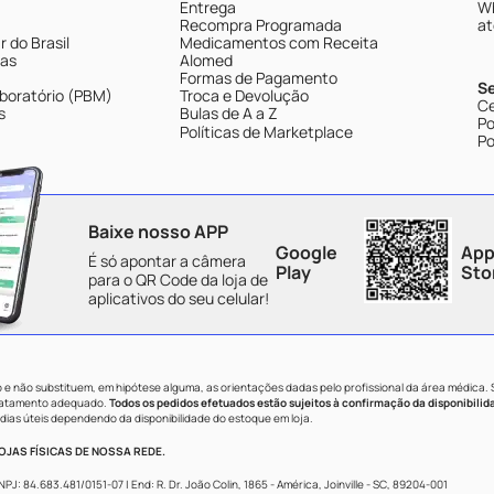
Entrega
Wh
Recompra Programada
at
 do Brasil
Medicamentos com Receita
tas
Alomed
Formas de Pagamento
S
boratório (PBM)
Troca e Devolução
Ce
s
Bulas de A a Z
Po
Políticas de Marketplace
Po
Baixe nosso APP
Google
App
É só apontar a câmera
Play
Sto
para o QR Code da loja de
aplicativos do seu celular!
e não substituem, em hipótese alguma, as orientações dadas pelo profissional da área médica.
tratamento adequado.
Todos os pedidos efetuados estão sujeitos à confirmação da disponibilid
dias úteis dependendo da disponibilidade do estoque em loja.
JAS FÍSICAS DE NOSSA REDE.
84.683.481/0151-07 | End: R. Dr. João Colin, 1865 - América, Joinville - SC, 89204-001