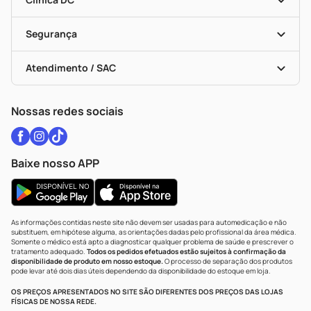
Descontos De Laboratório (PBM)
Medicamentos Com Receita
Cupons E Ofertas
Alomed
Vacinas
Black Friday
Formas De Pagamento
Serviços Farmacêuticos
Segurança
Troca E Devolução
Testes Rápidos
Bulas De A A Z
Autoteste Covid-19
Certificado De Segurança
Políticas De Marketplace
Vacinas
Portal Da Privacidade
Atendimento / SAC
Política De Privacidade
WhatsApp (47) 9202-1687
Atendimento@drogariacatarinense.com.br
Nossas redes sociais
Baixe nosso APP
As informações contidas neste site não devem ser usadas para automedicação e não
substituem, em hipótese alguma, as orientações dadas pelo profissional da área médica.
Somente o médico está apto a diagnosticar qualquer problema de saúde e prescrever o
tratamento adequado.
Todos os pedidos efetuados estão sujeitos à confirmação da
disponibilidade de produto em nosso estoque.
O processo de separação dos produtos
pode levar até dois dias úteis dependendo da disponibilidade do estoque em loja.
OS PREÇOS APRESENTADOS NO SITE SÃO DIFERENTES DOS PREÇOS DAS LOJAS
FÍSICAS DE NOSSA REDE.