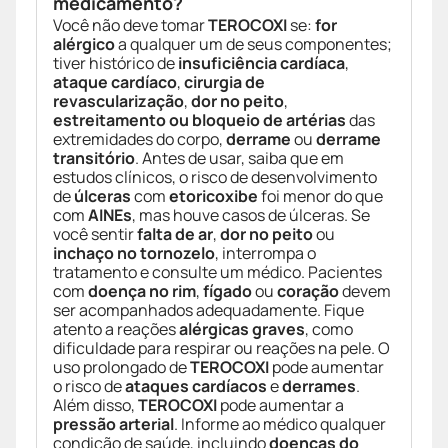
medicamento?
Você não deve tomar
TEROCOXI
se:
for
alérgico
a qualquer um de seus componentes;
tiver histórico de
insuficiência cardíaca
,
ataque cardíaco
,
cirurgia de
revascularização
,
dor no peito
,
estreitamento ou bloqueio de artérias
das
extremidades do corpo,
derrame
ou
derrame
transitório
. Antes de usar, saiba que em
estudos clínicos, o risco de desenvolvimento
de
úlceras
com
etoricoxibe
foi menor do que
com
AINEs
, mas houve casos de úlceras. Se
você sentir
falta de ar
,
dor no peito
ou
inchaço no tornozelo
, interrompa o
tratamento e consulte um médico. Pacientes
com
doença no rim
,
fígado
ou
coração
devem
ser acompanhados adequadamente. Fique
atento a reações
alérgicas graves
, como
dificuldade para respirar ou reações na pele. O
uso prolongado de
TEROCOXI
pode aumentar
o risco de
ataques cardíacos
e
derrames
.
Além disso,
TEROCOXI
pode aumentar a
pressão arterial
. Informe ao médico qualquer
condição de saúde, incluindo
doenças do