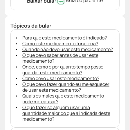
Baixar bula:
Bula do paciente
Tópicos da bula:
Para que este medicamento é indicado?
Como este medicamento funciona?
Quando não devo usar este medicamento?
O que devo saber antes de usar este
medicamento?
Onde, como e por quanto tempo posso
guardar este medicamento?
Como devo usar este medicamento?
O que devo fazer quando eu me esquecer
de usar este medicamento?
Quais os males que este medicamento
pode me causar?
O que fazer se alguém usar uma
quantidade maior do que a indicada deste
medicamento?