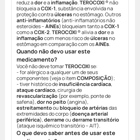
reduz a
dor
e a
inflamação
.
TEROCOXI
® não
bloqueia a
COX-1
, substância envolvida na
proteção contra
úlceras
no estômago. Outros
anti-inflamatórios
(anti-inflamatórios não
esteroides –
AINEs
) bloqueiam tanto a
COX-1
como a
COX-2
.
TEROCOXI
® alivia a
dor
e a
inflamação
com menos risco de
úlceras
no
estômago em comparação com os
AINEs
.
Quando não devo usar este
medicamento?
Você não deve tomar
TEROCOXI
se:
- for alérgico a qualquer um de seus
componentes (veja o item
COMPOSIÇÃO
);
- tiver histórico de
insuficiência cardíaca
,
ataque cardíaco
, cirurgia de
revascularização
(por exemplo, ponte de
safena),
dor no peito
(angina),
estreitamento
ou
bloqueio de artérias
das
extremidades do corpo (
doença arterial
periférica
),
derrame
ou
derrame transitório
(ataque isquêmico transitório – AIT).
O que devo saber antes de usar este