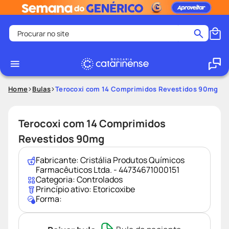
Procurar no site
Termos mais buscados
coristina
1
º
medley
2
º
Home
Bulas
Terocoxi com 14 Comprimidos Revestidos 90mg
fralda
3
º
protetor solar facial
4
º
Terocoxi com 14 Comprimidos
shampoo
5
º
Revestidos 90mg
tadalafila
6
º
Fabricante:
Cristália Produtos Químicos
lenço umedecido
7
º
Farmacêuticos Ltda. - 44734671000151
Categoria:
Controlados
sabonete liquido
8
º
Princípio ativo:
Etoricoxibe
Forma:
desodorante
9
º
protetor solar
10
º