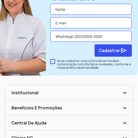
Cadastrar
Ao se cadastrar você concorda em receber
comunicação com ofertas e novidades, conforme a
nossa
política de privacidade
.
Institucional
História
Nossas Lojas
Benefícios E Promoções
Trabalhe Conosco
Seja Uma Loja Parceira
Clube DC
Mapa De Categorias
Convênios
Central De Ajuda
Programa Popular Do Brasil
Encarte De Ofertas
Entrega
Dermaclub
Recompra Programada
Clínica DC