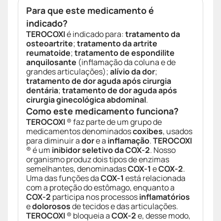
Para que este medicamento é
indicado?
TEROCOXI
é indicado para:
tratamento da
osteoartrite
;
tratamento da artrite
reumatoide
;
tratamento de espondilite
anquilosante
(inflamação da coluna e de
grandes articulações);
alívio da dor
;
tratamento de dor aguda após cirurgia
dentária
;
tratamento de dor aguda após
cirurgia ginecológica abdominal
.
Como este medicamento funciona?
TEROCOXI
® faz parte de um grupo de
medicamentos denominados
coxibes
, usados
para diminuir a
dor
e a
inflamação
.
TEROCOXI
® é um
inibidor seletivo da COX-2
. Nosso
organismo produz dois tipos de enzimas
semelhantes, denominadas
COX-1
e
COX-2
.
Uma das funções da
COX-1
está relacionada
com a proteção do estômago, enquanto a
COX-2
participa nos processos
inflamatórios
e
dolorosos
de tecidos e das articulações.
TEROCOXI
® bloqueia a
COX-2
e, desse modo,