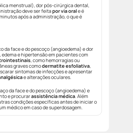
lica menstrual), dor pós-cirúrgica dental,
inistração deve ser feita
por via oral
e é
 minutos após a administração, o que é
ço da face e do pescoço (angioedema) e dor
s, edema e hipertensão em pacientes com
trointestinais
, como hemorragias ou
utâneas graves como
dermatite esfoliativa
,
carar sintomas de infecções e apresentar
analgésica
e alterações oculares.
chaço da face e do pescoço (angioedema) e
to e procurar
assistência médica
. Além
tras condições específicas antes de iniciar o
 um médico em caso de superdosagem.