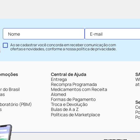
Ao se cadastrar você concorda em receber comunicação com
ofertas e novidades, conforme a nossa
política de privacidade
.
romoções
Central de Ajuda
SA
Entrega
Wh
Recompra Programada
at
 do Brasil
Medicamentos com Receita
tas
Alomed
Formas de Pagamento
S
boratório (PBM)
Troca e Devolução
Ce
s
Bulas de A a Z
Po
Políticas de Marketplace
Po