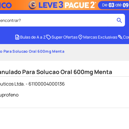
 encontrar?
cados
Bulas de A a Z
Super Ofertas
Marcas Exclusivas
Con
medley
2
º
o Para Solucao Oral 600mg Menta
r facial
shampoo
4
º
lenço umedecido
6
º
anulado Para Solucao Oral 600mg Menta
protetor solar
8
º
uticos Ltda. - 61100004000136
ers
teste gravidez
10
º
uprofeno