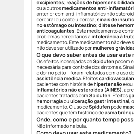
excipientes
;
reações de hipersensibilidad
ou a outros
medicamentos anti-inflamatóri
anterior com anti-inflamatórios não esteroi
cerebral ou colite ulcerosa;
sinais de insufi
no estômago ou intestino
;
diátese hemorr
anticoagulantes
. Este medicamento é cont
problemas hereditários a
intolerância à fru
medicamento. Este medicamento não deve se
não deve ser utilizado por
mulheres grávida
O que devo saber antes de usar est
Os efeitos indesejados de
Spidufen
podem se
necessária para controle dos sintomas. Sina
e dor no peito – foram relatados com o uso d
assistência médica
. Efeitos
cardiovascular
pacientes com história de
hipertensão
e/ou
inflamatórios não esteroides (AINES)
, apr
pacientes tratados com
Spidufen
. Efeitos
ga
hemorragia
ou
ulceração gastr intestinal
, 
medicamento. O uso de
Spidufen
pode
masc
pacientes que têm histórico de
asma brônqu
Onde, como e por quanto tempo poss
Não informado na bula.
Como devo usar este medicamento?