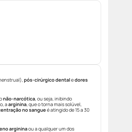
menstrual),
pós-cirúrgico dental
e
dores
po
não-narcótica
, ou seja, inibindo
o, a
arginina
, que o torna mais solúvel,
entração no sangue
é atingido de 15 a 30
eno arginina
ou a qualquer um dos