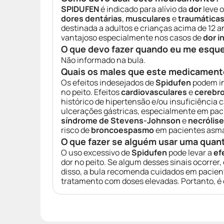
SPIDUFEN
é indicado para alívio da
dor
leve 
dores dentárias
,
musculares
e
traumática
destinada a adultos e crianças acima de 12 a
vantajoso especialmente nos casos de
dor i
O que devo fazer quando eu me esqu
Não informado na bula.
Quais os males que este medicament
Os efeitos indesejados de
Spidufen
podem in
no peito. Efeitos
cardiovasculares
e
cerebr
histórico de hipertensão e/ou insuficiência 
ulcerações gástricas, especialmente em pac
síndrome de Stevens-Johnson
e
necrólise
risco de
broncoespasmo
em pacientes asmát
O que fazer se alguém usar uma quan
O uso excessivo de
Spidufen
pode levar a
ef
dor no peito. Se algum desses sinais ocorrer
disso, a bula recomenda cuidados em pacien
tratamento com doses elevadas. Portanto, é