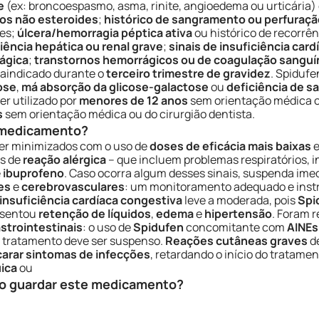
e
(ex: broncoespasmo, asma, rinite, angioedema ou urticária)
os não esteroides
;
histórico de sangramento ou perfuração
des;
úlcera/hemorragia péptica ativa
ou histórico de recorrê
ciência hepática ou renal grave
;
sinais de insuficiência car
ágica
;
transtornos hemorrágicos ou de coagulação sanguí
raindicado durante o
terceiro trimestre de gravidez
. Spiduf
tose
,
má absorção da glicose-galactose
ou
deficiência de s
r utilizado por
menores de 12 anos
sem orientação médica o
s
sem orientação médica ou do cirurgião dentista.
e medicamento?
r minimizados com o uso de
doses de eficácia mais baixas
e
is de
reação alérgica
– que incluem problemas respiratórios, i
e
ibuprofeno
. Caso ocorra algum desses sinais, suspenda im
es
e
cerebrovasculares
: um monitoramento adequado e inst
insuficiência cardíaca congestiva
leve a moderada, pois
Spi
esentou
retenção de líquidos
,
edema
e
hipertensão
. Foram 
strointestinais
: o uso de
Spidufen
concomitante com
AINEs
o tratamento deve ser suspenso.
Reações cutâneas graves
de
arar sintomas de infecções
, retardando o início do tratam
ica
ou
o guardar este medicamento?