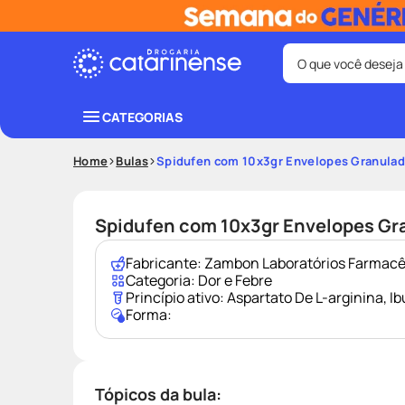
O que você deseja
Termos mais bus
CATEGORIAS
coristina
1
º
Home
Bulas
Spidufen com 10x3gr Envelopes Granulad
protetor sola
3
º
tadalafila
5
º
Spidufen com 10x3gr Envelopes Gr
ozivy
7
º
Fabricante:
Zambon Laboratórios Farmacê
fralda pamp
9
º
Categoria:
Dor e Febre
Princípio ativo:
Aspartato De L-arginina
,
Ib
Forma:
Tópicos da bula: