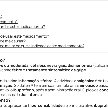
o?
dicamento?
uardar este medicamento?
 de usar este medicamento?
ode me causar?
ade maior do que a indicada deste medicamento?
do?
leve ou moderada
:
cefaleia
,
nevralgias
,
dismenorreia
(cólica 
im como
febre
e
tratamento sintomático da gripe
.
ando a
dor
,
inflamação
e
febre
. A atividade
analgésica
é do ti
amação
. Spidufen ® tem em sua fórmula um
aminoácido
básic
tivo, o
ibuprofeno
, após a administração oral. O pico da
conc
nos casos de
dor intensa
.
ento?
iente apresentar
hipersensibilidade
ao princípio ativo
ibuprof