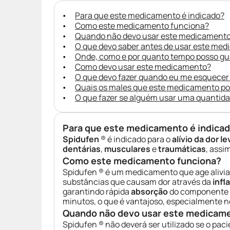
Para que este medicamento é indicado?
Como este medicamento funciona?
Quando não devo usar este medicament
O que devo saber antes de usar este me
Onde, como e por quanto tempo posso g
Como devo usar este medicamento?
O que devo fazer quando eu me esquecer
Quais os males que este medicamento p
O que fazer se alguém usar uma quantid
Para que este medicamento é indica
Spidufen
® é indicado para o
alívio da dor 
dentárias
,
musculares
e
traumáticas
, ass
Como este medicamento funciona?
Spidufen ® é um medicamento que age alivi
substâncias que causam dor através da
infl
garantindo rápida
absorção
do componente a
minutos, o que é vantajoso, especialmente 
Quando não devo usar este medicam
Spidufen ® não deverá ser utilizado se o pac