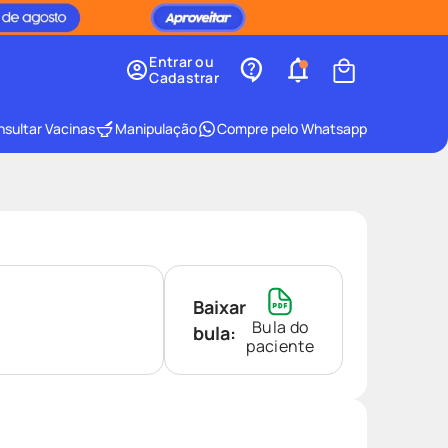
Entrar ou
Cadastrar
sultar Vacinas
Manipulação
Compre pelo Whatsapp
Baixar
Bula do
bula:
paciente