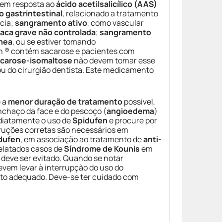
 em resposta ao
ácido acetilsalicílico (AAS)
 gastrintestinal
, relacionado a tratamento
ncia;
sangramento ativo
, como vascular
díaca grave não controlada
;
sangramento
nea
, ou se estiver tomando
en ® contém sacarose e pacientes com
acarose-isomaltose
não devem tomar esse
u do cirurgião dentista. Este medicamento
 a
menor duração de tratamento
possível,
nchaço da face e do pescoço (
angioedema
)
ediatamente o uso de
Spidufen
e procure por
ruções corretas são necessários em
dufen
, em associação ao tratamento de
anti-
relatados casos de
Síndrome de Kounis
em
deve ser evitado. Quando se notar
vem levar à interrupção do uso do
ento adequado. Deve-se ter cuidado com