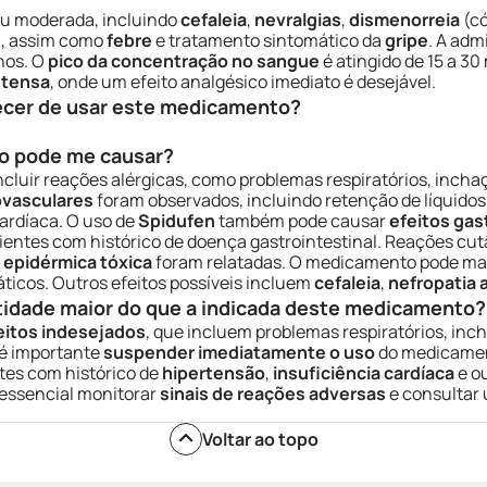
ou moderada, incluindo
cefaleia
,
nevralgias
,
dismenorreia
(có
s
, assim como
febre
e tratamento sintomático da
gripe
. A adm
nos. O
pico da concentração no sangue
é atingido de 15 a 30
ntensa
, onde um efeito analgésico imediato é desejável.
ecer de usar este medicamento?
o pode me causar?
cluir reações alérgicas, como problemas respiratórios, incha
ovasculares
foram observados, incluindo retenção de líquido
cardíaca. O uso de
Spidufen
também pode causar
efeitos gas
ientes com histórico de doença gastrointestinal. Reações c
 epidérmica tóxica
foram relatadas. O medicamento pode mas
icos. Outros efeitos possíveis incluem
cefaleia
,
nefropatia 
tidade maior do que a indicada deste medicamento?
eitos indesejados
, que incluem problemas respiratórios, in
, é importante
suspender imediatamente o uso
do medicamen
tes com histórico de
hipertensão
,
insuficiência cardíaca
e ou
 essencial monitorar
sinais de reações adversas
e consultar
Voltar ao topo