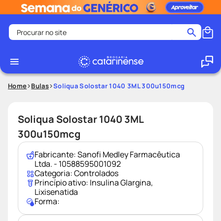
Procurar no site
Termos mais buscados
coristina
1
º
medley
2
º
Home
Bulas
Soliqua Solostar 1040 3ML 300u150mcg
shampoo
3
º
tadalafila
4
º
Soliqua Solostar 1040 3ML
ozivy
5
º
300u150mcg
lenço umedecido
6
º
Fabricante:
Sanofi Medley Farmacêutica
protetor solar
7
º
Ltda. - 10588595001092
Categoria:
Controlados
desodorante
8
º
Princípio ativo:
Insulina Glargina
,
Lixisenatida
fralda pampers
9
º
Forma:
teste gravidez
10
º