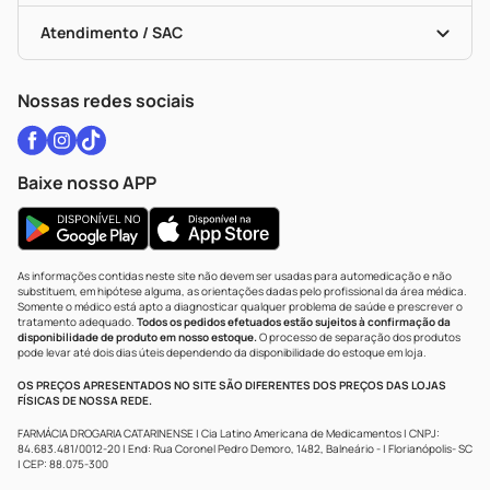
Bulas De A A Z
Autoteste Covid-19
Certificado De Segurança
Políticas De Marketplace
Vacinas
Portal Da Privacidade
Atendimento / SAC
Política De Privacidade
WhatsApp (47) 9202-1687
Atendimento@drogariacatarinense.com.br
Nossas redes sociais
Baixe nosso APP
As informações contidas neste site não devem ser usadas para automedicação e não
substituem, em hipótese alguma, as orientações dadas pelo profissional da área médica.
Somente o médico está apto a diagnosticar qualquer problema de saúde e prescrever o
tratamento adequado.
Todos os pedidos efetuados estão sujeitos à confirmação da
disponibilidade de produto em nosso estoque.
O processo de separação dos produtos
pode levar até dois dias úteis dependendo da disponibilidade do estoque em loja.
OS PREÇOS APRESENTADOS NO SITE SÃO DIFERENTES DOS PREÇOS DAS LOJAS
FÍSICAS DE NOSSA REDE.
FARMÁCIA DROGARIA CATARINENSE | Cia Latino Americana de Medicamentos | CNPJ:
84.683.481/0012-20 | End: Rua Coronel Pedro Demoro, 1482, Balneário - | Florianópolis- SC
| CEP: 88.075-300