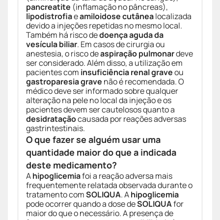
pancreatite
(inflamação no pâncreas),
lipodistrofia
e
amiloidose cutânea
localizada
devido a injeções repetidas no mesmo local.
Também há risco de
doença aguda da
vesícula biliar
. Em casos de cirurgia ou
anestesia, o risco de
aspiração pulmonar
deve
ser considerado. Além disso, a utilização em
pacientes com
insuficiência renal grave
ou
gastroparesia grave
não é recomendada. O
médico deve ser informado sobre qualquer
alteração na pele no local da injeção e os
pacientes devem ser cautelosos quanto a
desidratação
causada por reações adversas
gastrintestinais.
O que fazer se alguém usar uma
quantidade maior do que a indicada
deste medicamento?
A
hipoglicemia
foi a reação adversa mais
frequentemente relatada observada durante o
tratamento com
SOLIQUA
. A
hipoglicemia
pode ocorrer quando a dose de
SOLIQUA
for
maior do que o necessário. A presença de