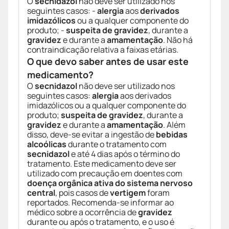
O
secnidazol
não deve ser utilizado nos
seguintes casos: -
alergia
aos
derivados
imidazólicos
ou a qualquer componente do
produto; -
suspeita de gravidez
, durante a
gravidez
e durante a
amamentação
. Não há
contraindicação relativa a faixas etárias.
O que devo saber antes de usar este
medicamento?
O
secnidazol
não deve ser utilizado nos
seguintes casos:
alergia
aos derivados
imidazólicos ou a qualquer componente do
produto;
suspeita de gravidez
, durante a
gravidez
e durante a
amamentação
. Além
disso, deve-se evitar a ingestão de
bebidas
alcoólicas
durante o tratamento com
secnidazol
e até 4 dias após o término do
tratamento. Este medicamento deve ser
utilizado com precaução em doentes com
doença orgânica ativa do sistema nervoso
central
, pois casos de
vertigem
foram
reportados. Recomenda-se informar ao
médico sobre a ocorrência de
gravidez
durante ou após o tratamento, e o uso é