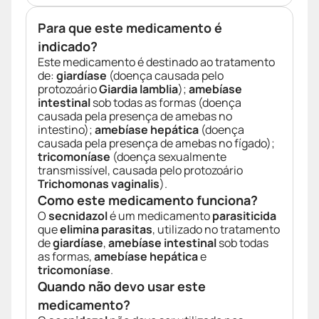
Para que este medicamento é
indicado?
Este medicamento é destinado ao tratamento
de:
giardíase
(doença causada pelo
protozoário
Giardia lamblia
);
amebíase
intestinal
sob todas as formas (doença
causada pela presença de amebas no
intestino);
amebíase hepática
(doença
causada pela presença de amebas no fígado);
tricomoníase
(doença sexualmente
transmissível, causada pelo protozoário
Trichomonas vaginalis
).
Como este medicamento funciona?
O
secnidazol
é um medicamento
parasiticida
que
elimina parasitas
, utilizado no tratamento
de
giardíase
,
amebíase intestinal
sob todas
as formas,
amebíase hepática
e
tricomoníase
.
Quando não devo usar este
medicamento?