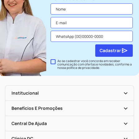
Cadastrar
Ao se cadastrar você concorda em receber
comunicação com ofertas e novidades, conforme a
nossa
política de privacidade
.
Institucional
História
Nossas Lojas
Benefícios E Promoções
Trabalhe Conosco
Seja Uma Loja Parceira
Clube DC
Mapa De Categorias
Convênios
Central De Ajuda
Programa Popular Do Brasil
Encarte De Ofertas
Entrega
Dermaclub
Recompra Programada
Clínica DC