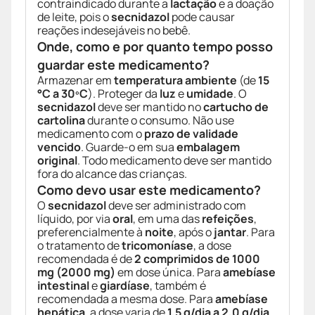
contraindicado durante a
lactação
e a doação
de leite, pois o
secnidazol
pode causar
reações indesejáveis no bebê.
Onde, como e por quanto tempo posso
guardar este medicamento?
Armazenar em
temperatura ambiente
(de
15
°C a 30ºC
). Proteger da
luz
e
umidade
. O
secnidazol
deve ser mantido no
cartucho de
cartolina
durante o consumo. Não use
medicamento com o
prazo de validade
vencido
. Guarde-o em sua
embalagem
original
. Todo medicamento deve ser mantido
fora do alcance das crianças.
Como devo usar este medicamento?
O
secnidazol
deve ser administrado com
líquido, por via
oral
, em uma das
refeições
,
preferencialmente à
noite
, após o
jantar
. Para
o tratamento de
tricomoníase
, a dose
recomendada é de
2 comprimidos de 1000
mg (2000 mg)
em dose única. Para
amebíase
intestinal
e
giardíase
, também é
recomendada a mesma dose. Para
amebíase
hepática
, a dose varia de
1,5 g/dia a 2,0 g/dia