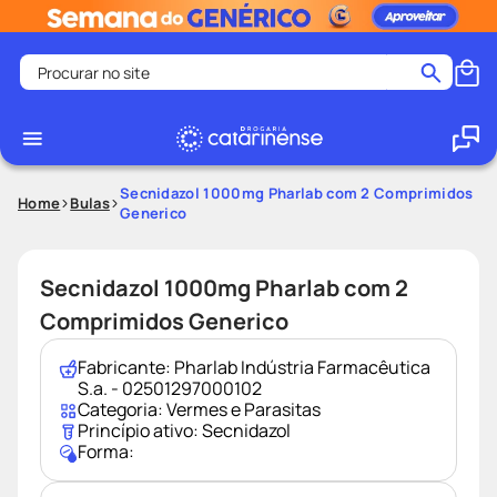
Procurar no site
Termos mais buscados
coristina
1
º
medley
2
º
Secnidazol 1000mg Pharlab com 2 Comprimidos
Home
Bulas
Generico
fralda
3
º
protetor solar facial
4
º
Secnidazol 1000mg Pharlab com 2
shampoo
5
º
Comprimidos Generico
tadalafila
6
º
lenço umedecido
7
º
Fabricante:
Pharlab Indústria Farmacêutica
S.a. - 02501297000102
sabonete liquido
8
º
Categoria:
Vermes e Parasitas
Princípio ativo:
Secnidazol
desodorante
9
º
Forma:
protetor solar
10
º