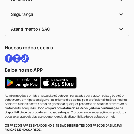
Descontos De Laboratório (PBM)
Medicamentos Com Receita
Cupons E Ofertas
Alomed
Vacinas
Black Friday
Formas De Pagamento
Serviços Farmacêuticos
Segurança
Troca E Devolução
Testes Rápidos
Bulas De A A Z
Autoteste Covid-19
Certificado De Segurança
Políticas De Marketplace
Vacinas
Portal Da Privacidade
Atendimento / SAC
Política De Privacidade
WhatsApp (47) 9202-1687
Atendimento@drogariacatarinense.com.br
Nossas redes sociais
Baixe nosso APP
As informações contidas neste site não devem ser usadas para automedicação e não
substituem, em hipótese alguma, as orientações dadas pelo profissional da área médica.
Somente o médico está apto a diagnosticar qualquer problema de saúde e prescrever o
tratamento adequado.
Todos os pedidos efetuados estão sujeitos à confirmação da
disponibilidade de produto em nosso estoque.
O processo de separação dos produtos
pode levar até dois dias úteis dependendo da disponibilidade do estoque em loja.
OS PREÇOS APRESENTADOS NO SITE SÃO DIFERENTES DOS PREÇOS DAS LOJAS
FÍSICAS DE NOSSA REDE.