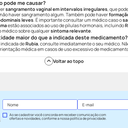
o pode me causar?
rer
sangramento vaginal em intervalos irregulares
, que pod
de não haver sangramento algum. Também pode haver
formação
bdominais leves
. É importante consultar um médico caso o
sa
ama
estão associados ao uso de pílulas hormonais, incluindo
R
ao médico sobre qualquer
sintoma relevante
.
tidade maior do que a indicada deste medicamento?
 indicada de
Rubia
, consulte imediatamente o seu médico. Nã
orientação médica em casos de uso excessivo de medicament
Voltar ao topo
Ao se cadastrar você concorda em receber comunicação com
ofertas e novidades, conforme a nossa
política de privacidade
.