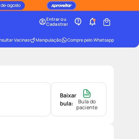
Entrar ou
Cadastrar
sultar Vacinas
Manipulação
Compre pelo Whatsapp
Baixar
Bula do
bula:
paciente