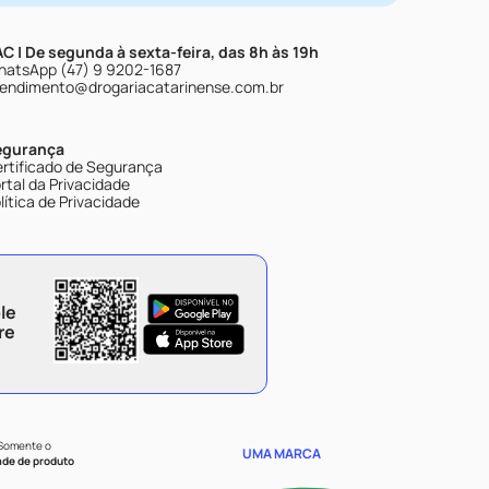
C | De segunda à sexta-feira, das 8h às 19h
atsApp (47) 9 9202-1687
endimento@drogariacatarinense.com.br
egurança
rtificado de Segurança
rtal da Privacidade
lítica de Privacidade
le
re
 Somente o
UMA MARCA
ade de produto