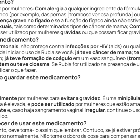
ento?
o por mulheres:
Com alergia
a qualquer ingrediente da fórmul
eo (por exemplo, das pernas [trombose venosa profunda] ou
ença grave no fígado
e se a função do fígado ainda não esti
xuais
, tais como determinados tipos de câncer de mama;
Com 
ser utilizado por mulheres
grávidas
ou que possam ficar gráv
e medicamento?
rmonais
, não protege contra
infecções por HIV
(aids) ou qua
de iniciar o uso de Rubia se você:
já teve câncer de mama
;
te
o;
já teve formação de coágulo
em um vaso sanguíneo (
tro
tem ou teve cloasma
. Se Rubia for utilizado na presença d
car o que fazer.
o guardar este medicamento?
almente
por mulheres para
evitar a gravidez
. É uma
minipílul
a é elevada, e
pode ser utilizado
por mulheres que estão ama
nte
e, caso haja sangramento vaginal
irregular
, continue o u
ico.
ecer de usar este medicamento?
o, deve tomá-lo assim que lembrar. Contudo, se já estiver pr
nto normalmente. Não tome o dobro da dose para compensar a