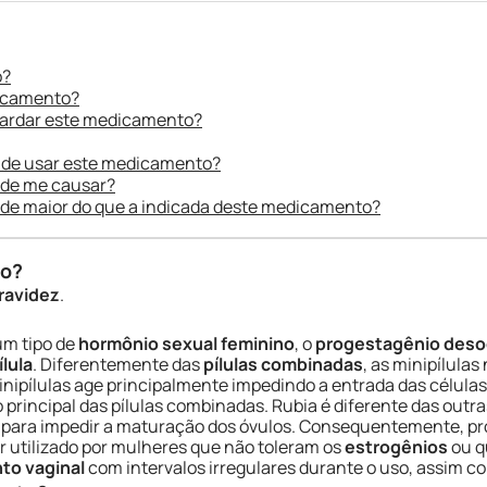
o?
dicamento?
uardar este medicamento?
 de usar este medicamento?
ode me causar?
ade maior do que a indicada deste medicamento?
do?
gravidez
.
m tipo de
hormônio sexual feminino
, o
progestagênio deso
ílula
. Diferentemente das
pílulas combinadas
, as minipílula
inipílulas age principalmente impedindo a entrada das célula
o principal das pílulas combinadas. Rubia é diferente das out
nte para impedir a maturação dos óvulos. Consequentemente, p
r utilizado por mulheres que não toleram os
estrogênios
ou q
to vaginal
com intervalos irregulares durante o uso, assim