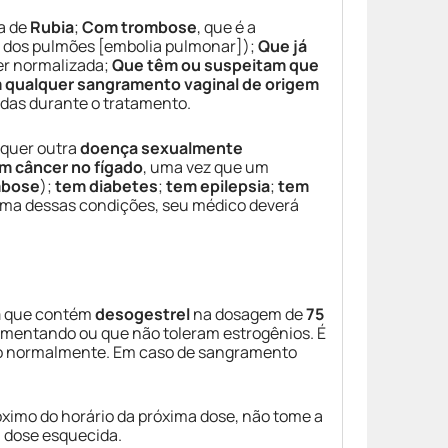
a de
Rubia
;
Com trombose
, que é a
 dos pulmões [embolia pulmonar]);
Que já
ver normalizada;
Que têm ou suspeitam que
qualquer sangramento vaginal de origem
idas durante o tratamento.
lquer outra
doença sexualmente
m câncer no fígado
, uma vez que um
mbose
);
tem diabetes
;
tem epilepsia
;
tem
e uma dessas condições, seu médico deverá
a
que contém
desogestrel
na dosagem de
75
mentando ou que não toleram estrogênios. É
so normalmente. Em caso de sangramento
óximo do horário da próxima dose, não tome a
 dose esquecida.