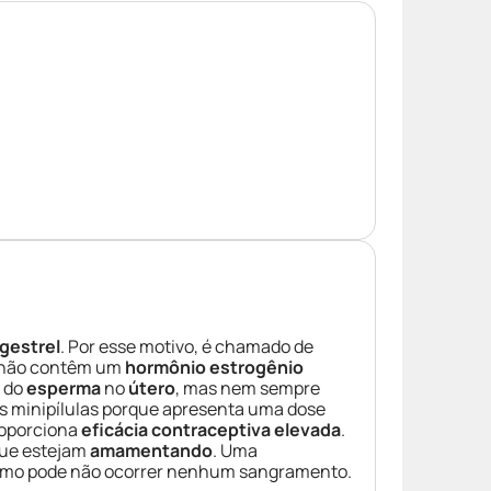
gestrel
. Por esse motivo, é chamado de
s não contêm um
hormônio estrogênio
s do
esperma
no
útero
, mas nem sempre
ras minipílulas porque apresenta uma dose
roporciona
eficácia contraceptiva elevada
.
ue estejam
amamentando
. Uma
 como pode não ocorrer nenhum sangramento.