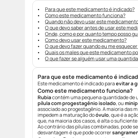
Para que este medicamento é indicado?
Como este medicamento funciona?
Quando não devo usar este medicament
O que devo saber antes de usar este me
Onde, como e por quanto tempo posso g
Como devo usar este medicamento?
O que devo fazer quando eu me esquecer
Quais os males que este medicamento p
O que fazer se alguém usar uma quantid
Para que este medicamento é indica
Este medicamento é indicado para
evitar a 
Como este medicamento funciona?
Rubia
contém uma pequena quantidade de u
pílula com progestagênio isolado
, ou
minip
associado ao progestagênio. A maioria das m
impedem a maturação do
óvulo
, que é a açã
que, na maioria dos casos, é alta o suficie
Ao contrário das pílulas combinadas, pode se
desvantagem é que pode ocorrer
sangramen