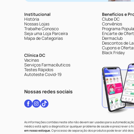
Institucional
Benefícios e P
História
Clube DC
Nossas Lojas
Convênios
Trabalhe Conosco
Programa Popular
Seja uma Loja Parceira
Encarte de Ofer
Mapa de Categorias
Dermaclub
Descontos de La
Cupons e Oferta
Black Friday
Clínica DC
Vacinas
Serviços Farmacêuticos
Testes Rápidos
Autoteste Covid-19
Nossas redes sociais
As informações contidas neste site não devem ser usadas para automedicação 
médico está apto a diagnosticar qualquer problema de saúde e prescrever o 
em nosso estoque.
O processo de separação dos produtos pode levar até dois 