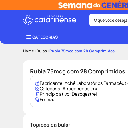
O que você deseja
Termos mais bus
CATEGORIAS
coristina
1
º
Home
Bulas
Rubia 75mcg com 28 Comprimidos
protetor sola
3
º
tadalafila
5
º
Rubia 75mcg com 28 Comprimidos
ozivy
7
º
Fabricante:
Aché Laboratórios Farmacêut
teste gravid
9
º
Categoria:
Anticoncepcional
Princípio ativo:
Desogestrel
Forma:
Tópicos da bula: