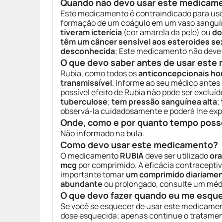
Quando não devo usar este medicam
Este medicamento é contraindicado para us
formação de um coágulo em um vaso sanguín
tiveram icterícia
(cor amarela da pele) ou
do
têm um câncer sensível aos esteroides se
desconhecida
; Este medicamento não deve 
O que devo saber antes de usar est
Rubia, como todos os
anticoncepcionais ho
transmissível
. Informe ao seu médico antes 
possível efeito de Rubia não pode ser excluíd
tuberculose
;
tem pressão sanguínea alta
;
observá-la cuidadosamente e poderá lhe expli
Onde, como e por quanto tempo poss
Não informado na bula.
Como devo usar este medicamento?
O medicamento
RUBIA
deve ser utilizado
or
mcg
por comprimido. A eficácia contraceptiv
importante tomar
um comprimido diariame
abundante
ou prolongado, consulte um méd
O que devo fazer quando eu me esqu
Se você se esquecer de usar este medicament
dose esquecida; apenas continue o tratame