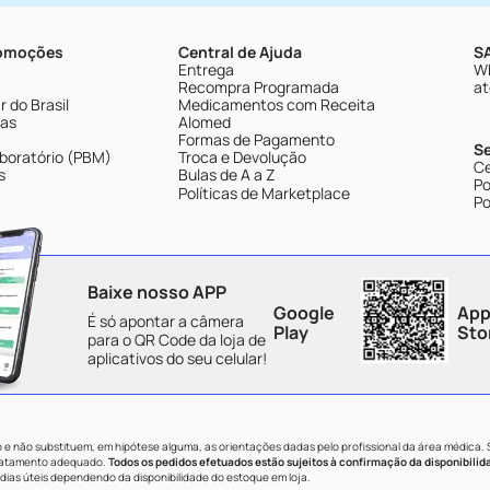
romoções
Central de Ajuda
SA
Entrega
Wh
Recompra Programada
at
 do Brasil
Medicamentos com Receita
tas
Alomed
Formas de Pagamento
S
boratório (PBM)
Troca e Devolução
Ce
s
Bulas de A a Z
Po
Políticas de Marketplace
Po
Baixe nosso APP
Google
App
É só apontar a câmera
Play
Sto
para o QR Code da loja de
aplicativos do seu celular!
e não substituem, em hipótese alguma, as orientações dadas pelo profissional da área médica.
tratamento adequado.
Todos os pedidos efetuados estão sujeitos à confirmação da disponibilid
dias úteis dependendo da disponibilidade do estoque em loja.