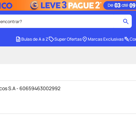
 encontrar?
cados
Bulas de A a Z
Super Ofertas
Marcas Exclusivas
Con
medley
2
º
r facial
shampoo
4
º
lenço umedecido
6
º
protetor solar
8
º
icos S.A - 60659463002992
ez
fralda pampers
10
º