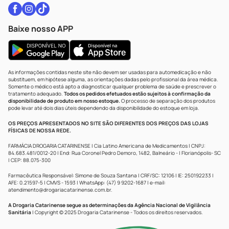
Baixe nosso APP
As informações contidas neste site não devem ser usadas para automedicação e não
substituem, em hipótese alguma, as orientações dadas pelo profissional da área médica.
Somente o médico está apto a diagnosticar qualquer problema de saúde e prescrever o
tratamento adequado.
Todos os pedidos efetuados estão sujeitos à confirmação da
disponibilidade de produto em nosso estoque.
O processo de separação dos produtos
pode levar até dois dias úteis dependendo da disponibilidade do estoque em loja.
OS PREÇOS APRESENTADOS NO SITE SÃO DIFERENTES DOS PREÇOS DAS LOJAS
FÍSICAS DE NOSSA REDE.
FARMÁCIA DROGARIA CATARINENSE | Cia Latino Americana de Medicamentos | CNPJ:
84.683.481/0012-20 | End: Rua Coronel Pedro Demoro, 1482, Balneário - | Florianópolis- SC
| CEP: 88.075-300
Farmacêutica Responsável: Simone de Souza Santana | CRF/SC: 12106 | IE: 250192233 |
AFE: 0.21597-5 | CMVS - 1593 | WhatsApp: (47) 9 9202-1687 | e-mail:
atendimento@drogariacatarinense.com.br
.
A Drogaria Catarinense segue as determinações da Agência Nacional de Vigilância
Sanitária
| Copyright © 2025 Drogaria Catarinense - Todos os direitos reservados.