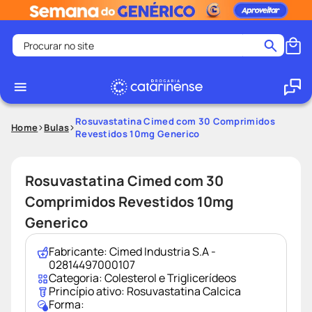
Procurar no site
Termos mais buscados
coristina
1
º
medley
2
º
Rosuvastatina Cimed com 30 Comprimidos
Home
Bulas
Revestidos 10mg Generico
protetor solar facial
3
º
shampoo
4
º
Rosuvastatina Cimed com 30
tadalafila
5
º
Comprimidos Revestidos 10mg
lenço umedecido
6
º
Generico
ozivy
7
º
protetor solar
Fabricante:
Cimed Industria S.A -
8
º
02814497000107
fralda pampers
9
º
Categoria:
Colesterol e Triglicerídeos
Princípio ativo:
Rosuvastatina Calcica
teste gravidez
10
º
Forma: