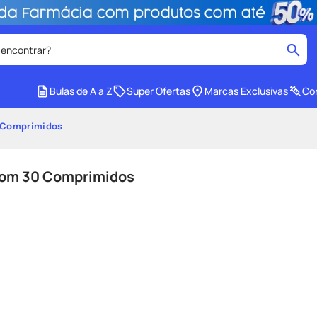
 encontrar?
cados
Bulas de A a Z
Super Ofertas
Marcas Exclusivas
Con
medley
2
º
 Comprimidos
protetor solar facial
4
º
mounjaro
6
º
com 30 Comprimidos
lenço umedecido
8
º
e
teste gravidez
10
º