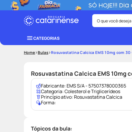
O que você deseja
Termos mais bus
CATEGORIAS
coristina
1
º
Home
Bulas
Rosuvastatina Calcica EMS 10mg com 30
fralda
3
º
tadalafila
5
º
Rosuvastatina Calcica EMS 10mg 
ozivy
7
º
Fabricante:
EMS S/A - 57507378000365
desodorant
9
º
Categoria:
Colesterol e Triglicerídeos
Princípio ativo:
Rosuvastatina Calcica
Forma:
Tópicos da bula: