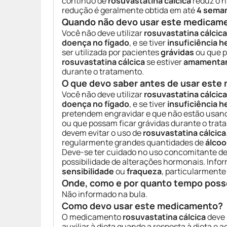
contínuo de
rosuvastatina cálcica
reduz o n
redução é geralmente obtida em até
4 sema
Quando não devo usar este medicam
Você não deve utilizar
rosuvastatina cálcica
doença no fígado
, e se tiver
insuficiência h
ser utilizada por pacientes
grávidas
ou que p
rosuvastatina cálcica
se estiver
amamenta
durante o tratamento.
O que devo saber antes de usar est
Você não deve utilizar
rosuvastatina cálcica
doença no fígado
, e se tiver
insuficiência h
pretendem engravidar e que não estão usand
ou que possam ficar grávidas durante o tra
devem evitar o uso de
rosuvastatina cálcica
regularmente grandes quantidades de
álcoo
Deve-se ter cuidado no uso concomitante d
possibilidade de alterações hormonais. Inf
sensibilidade
ou
fraqueza
, particularment
Onde, como e por quanto tempo poss
Não informado na bula.
Como devo usar este medicamento?
O medicamento
rosuvastatina cálcica
deve 
auxiliar à dieta quando a resposta à dieta e