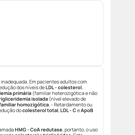
 inadequada. Em pacientes adultos com
Redução dos níveis de
LDL - colesterol
,
lemia primária
(familiar heterozigótica e não
rigliceridemia isolada
(nível elevado de
familiar homozigótica
. - Retardamento ou
 redução do
colesterol total
,
LDL - C
e
ApoB
hamada
HMG - CoA redutase
, portanto, o uso