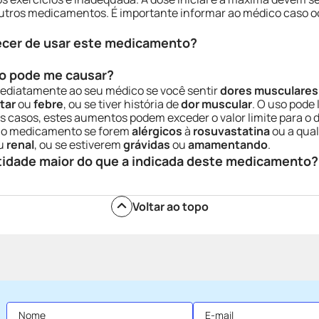
utros medicamentos. É importante informar ao médico caso 
ecer de usar este medicamento?
o pode me causar?
mediatamente ao seu médico se você sentir
dores musculares
tar
ou
febre
, ou se tiver história de
dor muscular
. O uso pode
 casos, estes aumentos podem exceder o valor limite para o 
ar o medicamento se forem
alérgicos
à
rosuvastatina
ou a qua
u
renal
, ou se estiverem
grávidas
ou
amamentando
.
tidade maior do que a indicada deste medicamento?
Voltar ao topo