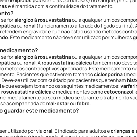
ível de
lipídios
(substâncias gordurosas) no sangue, princip
nas
e é mantida com a continuidade do tratamento.
ento?
se for
alérgico
à
rosuvastatina
ou a qualquer um dos compon
epática
ou
renal
(funcionamento alterado do fígado ou rins). 
retendem engravidar e que não estão usando métodos contrace
ndo
. Este medicamento não deve ser utilizado por mulheres
g
e medicamento?
se for
alérgico
à
rosuvastatina
ou a qualquer um dos compon
epática
ou
renal
. A
rosuvastatina cálcica
também não deve ser
o métodos contraceptivos apropriados. Este medicamento não
tamento. Pacientes que estiverem tomando
ciclosporina
(medi
. Deve-se utilizar com cuidado por pacientes que tenham
hist
l
e que estejam tomando os seguintes medicamentos:
varfari
e
rosuvastatina cálcica
e medicamentos como
cetoconazol
,
orme imediatamente ao seu médico se durante o tratamento vo
e se acompanhada de
mal-estar
ou
febre
.
o guardar este medicamento?
ser utilizado por via
oral
. É indicado para adultos e
crianças e
 aos exercícios é inadequada. A dose inicial e a máxima devem