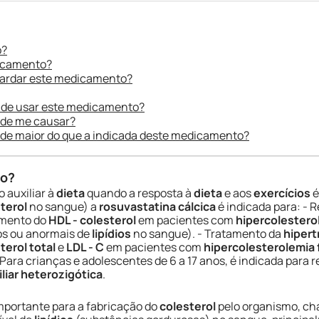
o?
dicamento?
uardar este medicamento?
 de usar este medicamento?
ode me causar?
ade maior do que a indicada deste medicamento?
do?
 auxiliar à
dieta
quando a resposta à
dieta
e aos
exercícios
é
terol
no sangue) a
rosuvastatina cálcica
é indicada para: - 
umento do
HDL - colesterol
em pacientes com
hipercolestero
os ou anormais de
lipídios
no sangue). - Tratamento da
hipert
terol total
e
LDL - C
em pacientes com
hipercolesterolemia 
- Para crianças e adolescentes de 6 a 17 anos, é indicada para
liar heterozigótica
.
mportante para a fabricação do
colesterol
pelo organismo, c