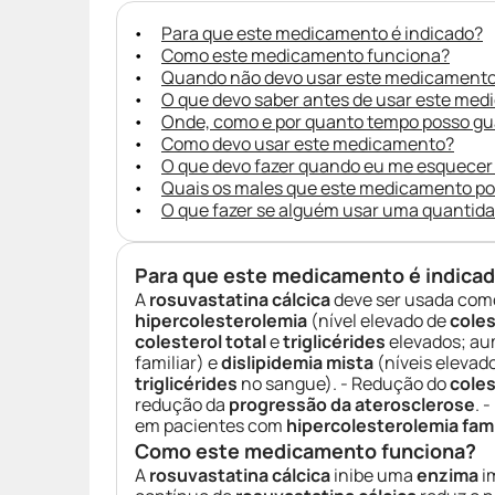
Para que este medicamento é indicado?
Como este medicamento funciona?
Quando não devo usar este medicament
O que devo saber antes de usar este me
Onde, como e por quanto tempo posso g
Como devo usar este medicamento?
O que devo fazer quando eu me esquecer
Quais os males que este medicamento p
O que fazer se alguém usar uma quantid
Para que este medicamento é indica
A
rosuvastatina cálcica
deve ser usada como
hipercolesterolemia
(nível elevado de
coles
colesterol total
e
triglicérides
elevados; a
familiar) e
dislipidemia mista
(níveis elevad
triglicérides
no sangue). - Redução do
coles
redução da
progressão da aterosclerose
. 
em pacientes com
hipercolesterolemia fami
Como este medicamento funciona?
A
rosuvastatina cálcica
inibe uma
enzima
i