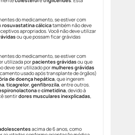
almente
colesterol
e
triglicérides
. Esta
entes do medicamento, se estiver com
A
rosuvastatina cálcica
também não deve
ptivos apropriados. Você não deve utilizar
rávidas
ou que possam ficar grávidas
entes do medicamento, se estiver com
 utilizada por
pacientes grávidas
ou que
 deve ser utilizado por
mulheres grávidas
camento usado após transplante de órgãos)
ória de doença hepática
, que ingerem
na
,
ticagrelor
,
genfibrozila
, entre outros.
espironolactona
e
cimetidina
, devido à
cê sentir
dores musculares inexplicadas
,
 adolescentes
acima de 6 anos, como
 ser ajustadas conforme orientação médica,