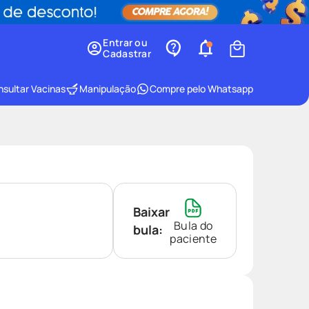
Entrar ou
Cadastrar
sultar Vacinas
Manipulação
Compre pelo Whatsapp
Baixar
Bula do
bula:
paciente