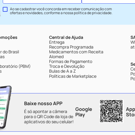
Ao se cadastrar você concorda em receber comunicação com
ofertas e novidades, conforme a nossa
política de privacidade
.
romoções
Central de Ajuda
SA
Entrega
Wh
Recompra Programada
at
 do Brasil
Medicamentos com Receita
tas
Alomed
Formas de Pagamento
S
boratório (PBM)
Troca e Devolução
Ce
s
Bulas de A a Z
Po
Políticas de Marketplace
Po
Baixe nosso APP
Google
App
É só apontar a câmera
Play
Sto
para o QR Code da loja de
aplicativos do seu celular!