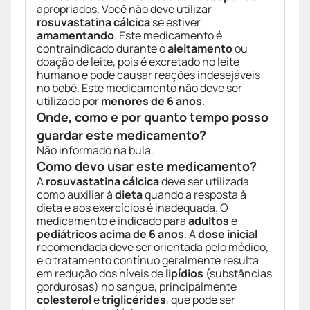
apropriados. Você não deve utilizar
rosuvastatina cálcica
se estiver
amamentando
. Este medicamento é
contraindicado durante o
aleitamento
ou
doação de leite, pois é excretado no leite
humano e pode causar reações indesejáveis
no bebê. Este medicamento não deve ser
utilizado por
menores de 6 anos
.
Onde, como e por quanto tempo posso
guardar este medicamento?
Não informado na bula.
Como devo usar este medicamento?
A
rosuvastatina cálcica
deve ser utilizada
como auxiliar à
dieta
quando a resposta à
dieta e aos exercícios é inadequada. O
medicamento é indicado para
adultos
e
pediátricos acima de 6 anos
. A
dose inicial
recomendada deve ser orientada pelo médico,
e o tratamento contínuo geralmente resulta
em redução dos níveis de
lipídios
(substâncias
gordurosas) no sangue, principalmente
colesterol
e
triglicérides
, que pode ser