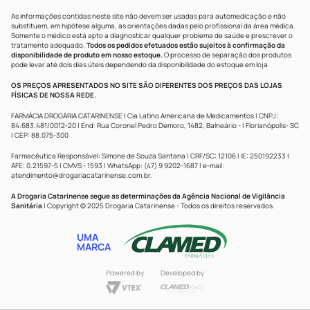
As informações contidas neste site não devem ser usadas para automedicação e não
substituem, em hipótese alguma, as orientações dadas pelo profissional da área médica.
Somente o médico está apto a diagnosticar qualquer problema de saúde e prescrever o
tratamento adequado.
Todos os pedidos efetuados estão sujeitos à confirmação da
disponibilidade de produto em nosso estoque.
O processo de separação dos produtos
pode levar até dois dias úteis dependendo da disponibilidade do estoque em loja.
OS PREÇOS APRESENTADOS NO SITE SÃO DIFERENTES DOS PREÇOS DAS LOJAS
FÍSICAS DE NOSSA REDE.
FARMÁCIA DROGARIA CATARINENSE | Cia Latino Americana de Medicamentos | CNPJ:
84.683.481/0012-20 | End: Rua Coronel Pedro Demoro, 1482, Balneário - | Florianópolis- SC
| CEP: 88.075-300
Farmacêutica Responsável: Simone de Souza Santana | CRF/SC: 12106 | IE: 250192233 |
AFE: 0.21597-5 | CMVS - 1593 | WhatsApp: (47) 9 9202-1687 | e-mail:
atendimento@drogariacatarinense.com.br
.
A Drogaria Catarinense segue as determinações da Agência Nacional de Vigilância
Sanitária
| Copyright © 2025 Drogaria Catarinense - Todos os direitos reservados.
UMA
MARCA
Powered by
Developed by