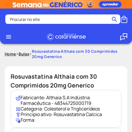
Procurar no site
Termos mais buscados
coristina
1
º
medley
2
º
Rosuvastatina Althaia com 30 Comprimidos
Home
Bulas
20mg Generico
shampoo
3
º
tadalafila
4
º
Rosuvastatina Althaia com 30
ozivy
5
º
Comprimidos 20mg Generico
lenço umedecido
6
º
protetor solar
7
º
Fabricante:
Althaia S.A Indústria
Farmacêutica - 48344725000719
desodorante
8
º
Categoria:
Colesterol e Triglicerídeos
Princípio ativo:
Rosuvastatina Calcica
fralda pampers
9
º
Forma:
teste gravidez
10
º