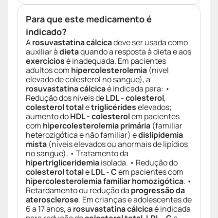
Para que este medicamento é
indicado?
A
rosuvastatina cálcica
deve ser usada como
auxiliar à
dieta
quando a resposta à dieta e aos
exercícios
é inadequada. Em pacientes
adultos com
hipercolesterolemia
(nível
elevado de colesterol no sangue), a
rosuvastatina cálcica
é indicada para: •
Redução dos níveis de
LDL - colesterol
,
colesterol total
e
triglicérides
elevados;
aumento do
HDL - colesterol
em pacientes
com
hipercolesterolemia primária
(familiar
heterozigótica e não familiar) e
dislipidemia
mista
(níveis elevados ou anormais de lipídios
no sangue). • Tratamento da
hipertrigliceridemia
isolada. • Redução do
colesterol total
e
LDL - C
em pacientes com
hipercolesterolemia familiar homozigótica
. •
Retardamento ou redução da
progressão da
aterosclerose
. Em crianças e adolescentes de
6 a 17 anos, a
rosuvastatina cálcica
é indicada