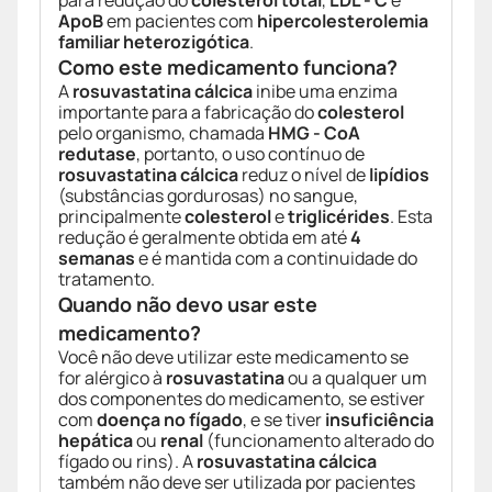
para redução do
colesterol total
,
LDL - C
e
ApoB
em pacientes com
hipercolesterolemia
familiar heterozigótica
.
Como este medicamento funciona?
A
rosuvastatina cálcica
inibe uma enzima
importante para a fabricação do
colesterol
pelo organismo, chamada
HMG - CoA
redutase
, portanto, o uso contínuo de
rosuvastatina cálcica
reduz o nível de
lipídios
(substâncias gordurosas) no sangue,
principalmente
colesterol
e
triglicérides
. Esta
redução é geralmente obtida em até
4
semanas
e é mantida com a continuidade do
tratamento.
Quando não devo usar este
medicamento?
Você não deve utilizar este medicamento se
for alérgico à
rosuvastatina
ou a qualquer um
dos componentes do medicamento, se estiver
com
doença no fígado
, e se tiver
insuficiência
hepática
ou
renal
(funcionamento alterado do
fígado ou rins). A
rosuvastatina cálcica
também não deve ser utilizada por pacientes