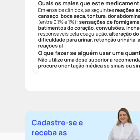
Quais os males que este medicament
Em ensaios clínicos, as seguintes
reações a
cansaço
,
boca seca
,
tontura
,
dor abdomina
(entre 0,1% e 1%):
sensações de formigame
batimentos do coração
,
convulsões
,
incha
responsáveis pela coagulação,
alteração do
dificuldade para urinar
,
retenção urinária
,
reações al
O que fazer se alguém usar uma quan
Não utilize uma dose superior a recomend
procure orientação médica se sinais ou 
Cadastre-se e
receba as