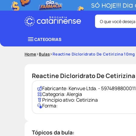
O que você deseja
Termos mais bus
CATEGORIAS
coristina
1
º
Home
Bulas
Reactine Dicloridrato De Cetirizina 10m
fralda
3
º
tadalafila
5
º
Reactine Dicloridrato De Cetirizi
ozivy
7
º
Fabricante:
Kenvue Ltda. - 597489880001
desodorant
9
º
Categoria:
Alergia
Princípio ativo:
Cetirizina
Forma:
Tópicos da bula: