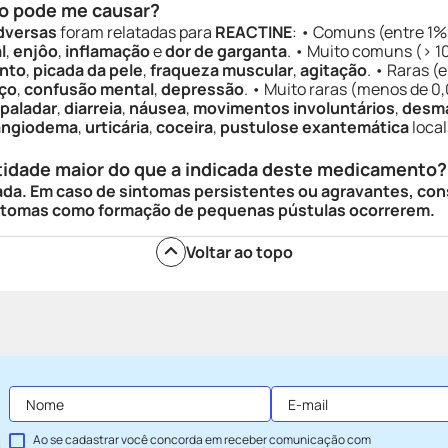
o pode me causar?
dversas
foram relatadas para
REACTINE
: • Comuns (entre 1%
l
,
enjôo
,
inflamação
e
dor de garganta
. • Muito comuns (> 
nto
,
picada da pele
,
fraqueza muscular
,
agitação
. • Raras (
ço
,
confusão mental
,
depressão
. • Muito raras (menos de 0
 paladar
,
diarreia
,
náusea
,
movimentos involuntários
,
desm
angiodema
,
urticária
,
coceira
,
pustulose exantemática
loca
tidade maior do que a indicada deste medicamento?
ada. Em caso de sintomas persistentes ou agravantes, con
sintomas como formação de pequenas pústulas ocorrerem.
Voltar ao topo
Ao se cadastrar você concorda em receber comunicação com