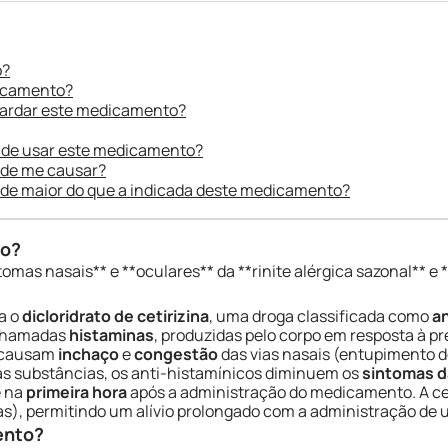
o?
dicamento?
uardar este medicamento?
 de usar este medicamento?
ode me causar?
ade maior do que a indicada deste medicamento?
do?
tomas nasais** e **oculares** da **rinite alérgica sazonal** e 
a o
dicloridrato de cetirizina
, uma droga classificada como
an
 chamadas
histaminas
, produzidas pelo corpo em resposta à 
s causam
inchaço
e
congestão
das vias nasais (entupimento d
sas substâncias, os anti-histamínicos diminuem os
sintomas da
e na
primeira hora
após a administração do medicamento. A ce
s), permitindo um alívio prolongado com a administração de u
ento?