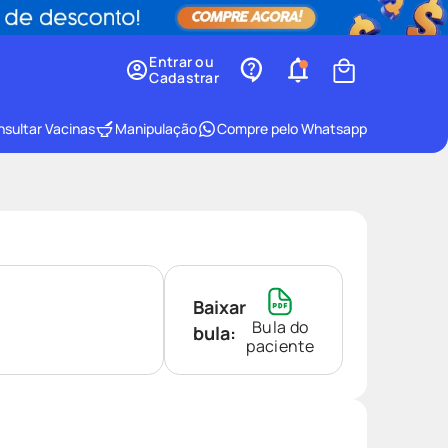
Entrar ou
Cadastrar
sultar Vacinas
Manipulação
Compre pelo Whatsapp
Baixar
Bula do
bula:
paciente