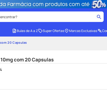
 encontrar?
cados
Bulas de A a Z
Super Ofertas
Marcas Exclusivas
Con
medley
2
º
g com 20 Capsulas
protetor solar facial
4
º
mounjaro
6
º
na 10mg com 20 Capsulas
lenço umedecido
8
º
14
e
teste gravidez
10
º