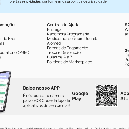
ofertas e novidades, conforme a nossa
política de privacidade
.
romoções
Central de Ajuda
SA
Entrega
Wh
Recompra Programada
at
 do Brasil
Medicamentos com Receita
tas
Alomed
Formas de Pagamento
S
boratório (PBM)
Troca e Devolução
Ce
s
Bulas de A a Z
Po
Políticas de Marketplace
Po
Baixe nosso APP
Google
App
É só apontar a câmera
Play
Sto
para o QR Code da loja de
aplicativos do seu celular!
e não substituem, em hipótese alguma, as orientações dadas pelo profissional da área médica.