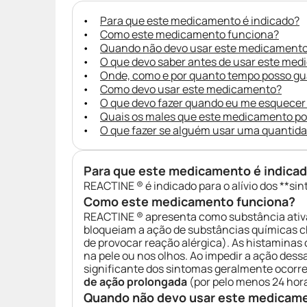
Para que este medicamento é indicado?
Como este medicamento funciona?
Quando não devo usar este medicament
O que devo saber antes de usar este me
Onde, como e por quanto tempo posso g
Como devo usar este medicamento?
O que devo fazer quando eu me esquecer
Quais os males que este medicamento p
O que fazer se alguém usar uma quantid
Para que este medicamento é indica
REACTINE ® é indicado para o alívio dos **sin
Como este medicamento funciona?
REACTINE ® apresenta como substância ativ
bloqueiam a ação de substâncias químicas
de provocar reação alérgica). As histamina
na pele ou nos olhos. Ao impedir a ação des
significante dos sintomas geralmente ocorr
de ação prolongada
(por pelo menos 24 hora
Quando não devo usar este medicam