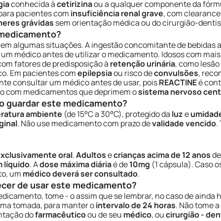
gia
conhecida à
cetirizina
ou a qualquer componente da fórm
 para pacientes com
insuficiência renal grave
, com clearance 
heres grávidas
sem orientação médica ou do cirurgião-dentis
e medicamento?
em algumas situações. A ingestão concomitante de bebidas al
 um médico antes de utilizar o medicamento. Idosos com ma
com fatores de predisposição à
retenção urinária
, como lesão
sco. Em pacientes com
epilepsia
ou risco de
convulsões
, reco
ante consultar um médico antes de usar, pois
REACTINE
é cont
iação com medicamentos que deprimem o
sistema nervoso cent
o guardar este medicamento?
ratura ambiente
(de 15°C a 30°C), protegido da
luz
e
umidad
ginal
. Não use medicamento com prazo de
validade vencido
.
xclusivamente oral
.
Adultos
e
crianças acima de 12 anos
de
 líquido
. A
dose máxima diária
é de
10mg
(1 cápsula). Caso o
to, um
médico deverá ser consultado
.
ecer de usar este medicamento?
dicamento, tome - o assim que se lembrar, no caso de ainda 
ltima tomada, para manter o
intervalo de 24 horas
. Não tome a
entação do
farmacêutico
ou de seu
médico
, ou
cirurgião - den