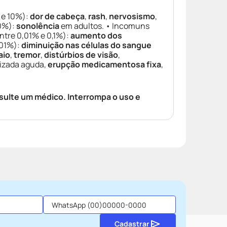
 e 10%):
dor de cabeça
,
rash
,
nervosismo
,
10%):
sonolência
em adultos. • Incomuns
entre 0,01% e 0,1%):
aumento dos
,01%):
diminuição nas células do sangue
aio
,
tremor
,
distúrbios de visão
,
lizada aguda,
erupção medicamentosa fixa
,
sulte um médico. Interrompa o uso e
Cadastrar