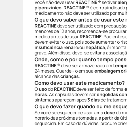
Você não deve usar
REACTINE
® se tiver
aler
piperazínico
.
REACTINE
® é contraindicado
medicamento não deve ser utilizado por
mul
O que devo saber antes de usar est
REACTINE
deve ser utilizado com precaução 
menores de 12 anos, recomenda-se procurar
médico antes de usar
REACTINE
. Pacientes 
devem evitar o uso, pois pode aumentar o ri
insuficiência renal
e/ou
hepática
, é import
grave. Além disso, deve-se evitar a assoc
Onde, como e por quanto tempo poss
REACTINE
® deve ser armazenado em
tempe
24 meses. Guarde - o em sua
embalagem ori
alcance das
crianças
.
Como devo usar este medicamento?
O
uso
do
REACTINE
deve ser feito de forma
e
horas
. As cápsulas devem ser
engolidas com
sintomas apareçam após
3 dias
de tratamen
O que devo fazer quando eu me esqu
Se você se esquecer de usar uma
dose
do me
horário das próximas tomadas, a partir da ú
esquecida. Em caso de dúvidas, procure ori