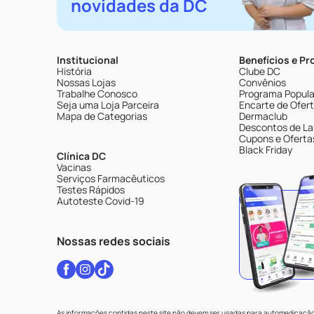
novidades da DC
Institucional
Benefícios e P
História
Clube DC
Nossas Lojas
Convênios
Trabalhe Conosco
Programa Popular
Seja uma Loja Parceira
Encarte de Ofer
Mapa de Categorias
Dermaclub
Descontos de La
Cupons e Oferta
Black Friday
Clínica DC
Vacinas
Serviços Farmacêuticos
Testes Rápidos
Autoteste Covid-19
Nossas redes sociais
As informações contidas neste site não devem ser usadas para automedicação 