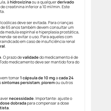
ula, à
hidroxizina
ou a qualquer
derivado
de creatinina inferior a 10 ml/min. Este
ta.
coólicas deve ser evitada. Para crianças
is de 65 anos também devem consultar um
 da medula espinhal e hiperplasia prostática,
menda-se evitar o uso. Para aqueles com
raindicado em caso de insuficiência renal
ral
.
e
. O prazo de
validade
do medicamento é de
 Todo medicamento deve ser mantido fora do
vem tomar
1 cápsula de 10 mg
a
cada 24
s
sintomas persistam
,
piorem
ou outros
haver
necessidade
. Importante: ajuste o
dose dobrada
para compensar a dose
tista
.