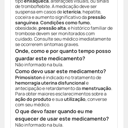
tipo
enxaqueca
, alterações visuais, ou sinais
de tromboflebite. A medicação deve ser
suspensa em casos de
icterícia
, hepatite,
coceira e aumento significativo da
pressão
sanguínea
.
Condições como fumo
,
obesidade,
pressão alta
, e histórico familiar de
trombose devem ser monitorados com
cuidado. Consulte seu médico imediatamente
se ocorrerem sintomas graves.
Onde, como e por quanto tempo posso
guardar este medicamento?
Não informado na bula.
Como devo usar este medicamento?
Primosiston
é indicado no tratamento de
hemorragia uterina disfuncional
e
antecipação e retardamento da
menstruação
.
Para obter maiores esclarecimentos sobre a
ação do produto
e sua
utilização
, converse
com seu médico.
O que devo fazer quando eu me
esquecer de usar este medicamento?
Não informado na bula.