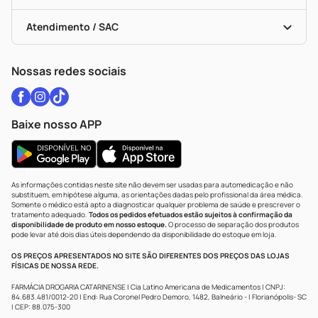
Troca E Devolução
Testes Rápidos
Bulas De A A Z
Autoteste Covid-19
Certificado De Segurança
Políticas De Marketplace
Vacinas
Portal Da Privacidade
Atendimento / SAC
Política De Privacidade
WhatsApp (47) 9202-1687
Atendimento@drogariacatarinense.com.br
Nossas redes sociais
Baixe nosso APP
As informações contidas neste site não devem ser usadas para automedicação e não
substituem, em hipótese alguma, as orientações dadas pelo profissional da área médica.
Somente o médico está apto a diagnosticar qualquer problema de saúde e prescrever o
tratamento adequado.
Todos os pedidos efetuados estão sujeitos à confirmação da
disponibilidade de produto em nosso estoque.
O processo de separação dos produtos
pode levar até dois dias úteis dependendo da disponibilidade do estoque em loja.
OS PREÇOS APRESENTADOS NO SITE SÃO DIFERENTES DOS PREÇOS DAS LOJAS
FÍSICAS DE NOSSA REDE.
FARMÁCIA DROGARIA CATARINENSE | Cia Latino Americana de Medicamentos | CNPJ:
84.683.481/0012-20 | End: Rua Coronel Pedro Demoro, 1482, Balneário - | Florianópolis- SC
| CEP: 88.075-300