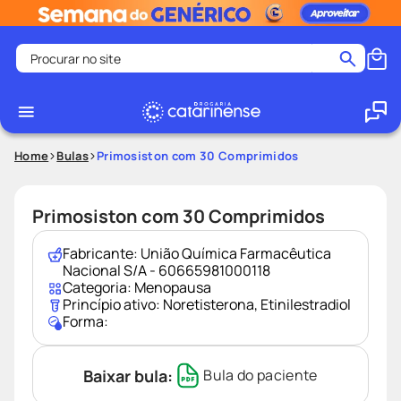
Procurar no site
Termos mais buscados
coristina
1
º
medley
2
º
Home
Bulas
Primosiston com 30 Comprimidos
shampoo
3
º
tadalafila
4
º
Primosiston com 30 Comprimidos
ozivy
5
º
Fabricante:
União Química Farmacêutica
lenço umedecido
6
º
Nacional S/A - 60665981000118
Categoria:
Menopausa
protetor solar
7
º
Princípio ativo:
Noretisterona
,
Etinilestradiol
Forma:
desodorante
8
º
fralda pampers
9
º
Baixar bula:
Bula do paciente
teste gravidez
10
º