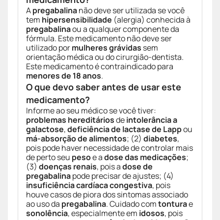
A
pregabalina
não deve ser utilizada se você
tem
hipersensibilidade
(alergia) conhecida à
pregabalina
ou a qualquer componente da
fórmula. Este medicamento não deve ser
utilizado por
mulheres grávidas
sem
orientação médica ou do cirurgião-dentista.
Este medicamento é contraindicado para
menores de 18 anos
.
O que devo saber antes de usar este
medicamento?
Informe ao seu médico se você tiver:
problemas hereditários
de
intolerância a
galactose
,
deficiência de lactase de Lapp
ou
má-absorção de alimentos
; (2)
diabetes
,
pois pode haver necessidade de controlar mais
de perto seu
peso
e a
dose das medicações
;
(3)
doenças renais
, pois a
dose de
pregabalina
pode precisar de ajustes; (4)
insuficiência cardíaca congestiva
, pois
houve casos de piora dos sintomas associado
ao uso da
pregabalina
. Cuidado com
tontura
e
sonolência
, especialmente em
idosos
, pois