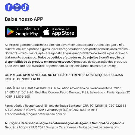
Baixe nosso APP
As informações contidas neste site não devem ser usadas para automedicação e não
substituem, em hipótese alguma, as orientações dadas pelo profissional da área médica.
Somente o médico está apto a diagnosticar qualquer problema de saúde e prescrever o
tratamento adequado.
Todos os pedidos efetuados estão sujeitos à confirmação da
disponibilidade de produto em nosso estoque.
O processo de separação dos produtos
pode levar até dois dias úteis dependendo da disponibilidade do estoque em loja.
OS PREÇOS APRESENTADOS NO SITE SÃO DIFERENTES DOS PREÇOS DAS LOJAS
FÍSICAS DE NOSSA REDE.
FARMÁCIA DROGARIA CATARINENSE | Cia Latino Americana de Medicamentos | CNPJ:
84.683.481/0012-20 | End: Rua Coronel Pedro Demoro, 1482, Balneário - | Florianópolis- SC
| CEP: 88.075-300
Farmacêutica Responsável: Simone de Souza Santana | CRF/SC: 12106 | IE: 250192233 |
AFE: 0.21597-5 | CMVS - 1593 | WhatsApp: (47) 9 9202-1687 | e-mail:
atendimento@drogariacatarinense.com.br
.
A Drogaria Catarinense segue as determinações da Agência Nacional de Vigilância
Sanitária
| Copyright © 2025 Drogaria Catarinense - Todos os direitos reservados.