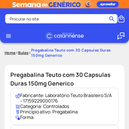
Procurar no site
Termos mais buscados
coristina
1
º
medley
2
º
Pregabalina Teuto com 30 Capsulas Duras
Home
Bulas
150mg Generico
shampoo
3
º
tadalafila
4
º
Pregabalina Teuto com 30 Capsulas
ozivy
5
º
Duras 150mg Generico
lenço umedecido
6
º
protetor solar
7
º
Fabricante:
Laboratório Teuto Brasileiro S/A
- 17159229000176
desodorante
8
º
Categoria:
Controlados
Princípio ativo:
Pregabalina
fralda pampers
9
º
Forma:
teste gravidez
10
º