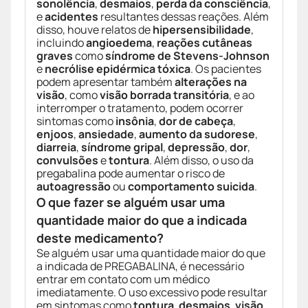
sonolência
,
desmaios
,
perda da consciência
,
e
acidentes
resultantes dessas reações. Além
disso, houve relatos de
hipersensibilidade
,
incluindo
angioedema
,
reações cutâneas
graves
como
síndrome de Stevens-Johnson
e
necrólise epidérmica tóxica
. Os pacientes
podem apresentar também
alterações na
visão
, como
visão borrada transitória
, e ao
interromper o tratamento, podem ocorrer
sintomas como
insônia
,
dor de cabeça
,
enjoos
,
ansiedade
,
aumento da sudorese
,
diarreia
,
síndrome gripal
,
depressão
,
dor
,
convulsões
e
tontura
. Além disso, o uso da
pregabalina pode aumentar o risco de
autoagressão
ou
comportamento suicida
.
O que fazer se alguém usar uma
quantidade maior do que a indicada
deste medicamento?
Se alguém usar uma quantidade maior do que
a indicada de PREGABALINA, é necessário
entrar em contato com um médico
imediatamente. O uso excessivo pode resultar
em sintomas como
tontura
,
desmaios
,
visão