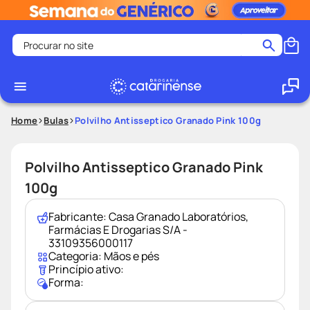
Procurar no site
Termos mais buscados
coristina
1
º
medley
2
º
Home
Bulas
Polvilho Antisseptico Granado Pink 100g
fralda
3
º
protetor solar facial
4
º
Polvilho Antisseptico Granado Pink
shampoo
5
º
100g
tadalafila
6
º
Fabricante:
Casa Granado Laboratórios,
mounjaro
7
º
Farmácias E Drogarias S/A -
33109356000117
ozivy
8
º
Categoria:
Mãos e pés
Princípio ativo:
lenço umedecido
9
º
Forma:
protetor solar
10
º