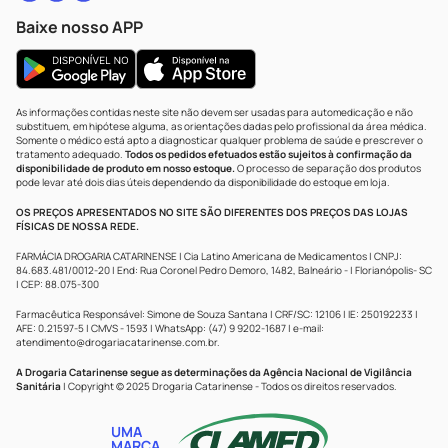
Baixe nosso APP
As informações contidas neste site não devem ser usadas para automedicação e não
substituem, em hipótese alguma, as orientações dadas pelo profissional da área médica.
Somente o médico está apto a diagnosticar qualquer problema de saúde e prescrever o
tratamento adequado.
Todos os pedidos efetuados estão sujeitos à confirmação da
disponibilidade de produto em nosso estoque.
O processo de separação dos produtos
pode levar até dois dias úteis dependendo da disponibilidade do estoque em loja.
OS PREÇOS APRESENTADOS NO SITE SÃO DIFERENTES DOS PREÇOS DAS LOJAS
FÍSICAS DE NOSSA REDE.
FARMÁCIA DROGARIA CATARINENSE | Cia Latino Americana de Medicamentos | CNPJ:
84.683.481/0012-20 | End: Rua Coronel Pedro Demoro, 1482, Balneário - | Florianópolis- SC
| CEP: 88.075-300
Farmacêutica Responsável: Simone de Souza Santana | CRF/SC: 12106 | IE: 250192233 |
AFE: 0.21597-5 | CMVS - 1593 | WhatsApp: (47) 9 9202-1687 | e-mail:
atendimento@drogariacatarinense.com.br
.
A Drogaria Catarinense segue as determinações da Agência Nacional de Vigilância
Sanitária
| Copyright © 2025 Drogaria Catarinense - Todos os direitos reservados.
UMA
MARCA