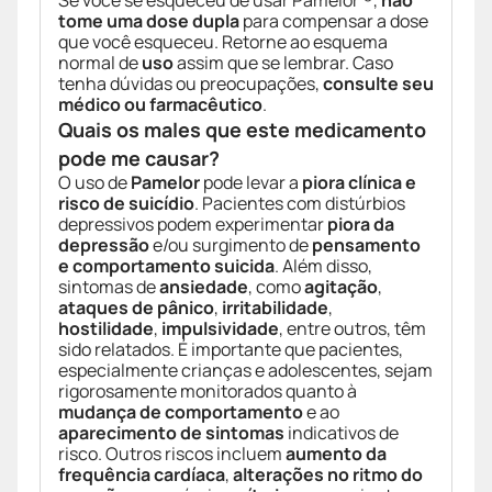
Se você se esqueceu de usar Pamelor ®,
não
tome uma dose dupla
para compensar a dose
que você esqueceu. Retorne ao esquema
normal de
uso
assim que se lembrar. Caso
tenha dúvidas ou preocupações,
consulte seu
médico ou farmacêutico
.
Quais os males que este medicamento
pode me causar?
O uso de
Pamelor
pode levar a
piora clínica e
risco de suicídio
. Pacientes com distúrbios
depressivos podem experimentar
piora da
depressão
e/ou surgimento de
pensamento
e comportamento suicida
. Além disso,
sintomas de
ansiedade
, como
agitação
,
ataques de pânico
,
irritabilidade
,
hostilidade
,
impulsividade
, entre outros, têm
sido relatados. É importante que pacientes,
especialmente crianças e adolescentes, sejam
rigorosamente monitorados quanto à
mudança de comportamento
e ao
aparecimento de sintomas
indicativos de
risco. Outros riscos incluem
aumento da
frequência cardíaca
,
alterações no ritmo do