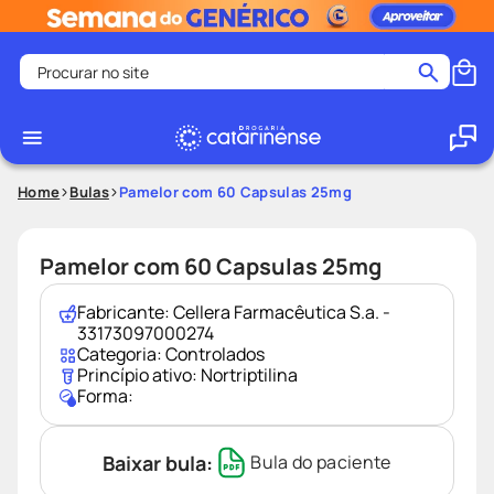
Procurar no site
Termos mais buscados
coristina
1
º
medley
2
º
Home
Bulas
Pamelor com 60 Capsulas 25mg
shampoo
3
º
tadalafila
4
º
Pamelor com 60 Capsulas 25mg
ozivy
5
º
Fabricante:
Cellera Farmacêutica S.a. -
lenço umedecido
6
º
33173097000274
Categoria:
Controlados
protetor solar
7
º
Princípio ativo:
Nortriptilina
Forma:
desodorante
8
º
fralda pampers
9
º
Baixar bula:
Bula do paciente
teste gravidez
10
º