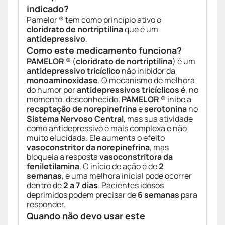
indicado?
Pamelor ® tem como princípio ativo o
cloridrato de nortriptilina
que é um
antidepressivo
.
Como este medicamento funciona?
PAMELOR
® (
cloridrato de nortriptilina
) é um
antidepressivo tricíclico
não inibidor da
monoaminoxidase
. O mecanismo de melhora
do humor por
antidepressivos tricíclicos
é, no
momento, desconhecido.
PAMELOR
® inibe a
recaptação de norepinefrina
e
serotonina
no
Sistema Nervoso Central
, mas sua atividade
como antidepressivo é mais complexa e não
muito elucidada. Ele aumenta o efeito
vasoconstritor da norepinefrina
, mas
bloqueia a resposta
vasoconstritora da
feniletilamina
. O início de ação é de
2
semanas
, e uma melhora inicial pode ocorrer
dentro de
2 a 7 dias
. Pacientes idosos
deprimidos podem precisar de
6 semanas
para
responder.
Quando não devo usar este