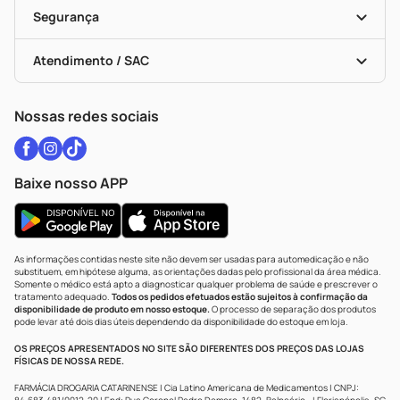
Alomed
Vacinas
Black Friday
Formas De Pagamento
Serviços Farmacêuticos
Segurança
Troca E Devolução
Testes Rápidos
Bulas De A A Z
Autoteste Covid-19
Certificado De Segurança
Políticas De Marketplace
Vacinas
Portal Da Privacidade
Atendimento / SAC
Política De Privacidade
WhatsApp (47) 9202-1687
Atendimento@drogariacatarinense.com.br
Nossas redes sociais
Baixe nosso APP
As informações contidas neste site não devem ser usadas para automedicação e não
substituem, em hipótese alguma, as orientações dadas pelo profissional da área médica.
Somente o médico está apto a diagnosticar qualquer problema de saúde e prescrever o
tratamento adequado.
Todos os pedidos efetuados estão sujeitos à confirmação da
disponibilidade de produto em nosso estoque.
O processo de separação dos produtos
pode levar até dois dias úteis dependendo da disponibilidade do estoque em loja.
OS PREÇOS APRESENTADOS NO SITE SÃO DIFERENTES DOS PREÇOS DAS LOJAS
FÍSICAS DE NOSSA REDE.
FARMÁCIA DROGARIA CATARINENSE | Cia Latino Americana de Medicamentos | CNPJ: