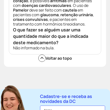
coração
, e possíveis
arrítmias
em pacientes
com
doenças cardiovasculares
. O uso de
Pamelor
deve ser feito com
cautela
em
pacientes com
glaucoma
,
retenção urinária
,
crises convulsivas
, e pacientes em
tratamento com hormônios tireoidianos.
O que fazer se alguém usar uma
quantidade maior do que a indicada
deste medicamento?
Não informado na bula.
Voltar ao topo
Cadastre-se e receba as
novidades da DC