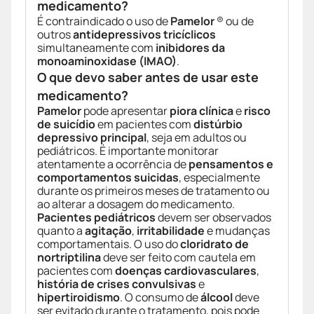
medicamento?
É contraindicado o uso de
Pamelor
® ou de
outros
antidepressivos tricíclicos
simultaneamente com
inibidores da
monoaminoxidase (IMAO)
.
O que devo saber antes de usar este
medicamento?
Pamelor
pode apresentar
piora clínica
e
risco
de suicídio
em pacientes com
distúrbio
depressivo principal
, seja em adultos ou
pediátricos. É importante monitorar
atentamente a ocorrência de
pensamentos e
comportamentos suicidas
, especialmente
durante os primeiros meses de tratamento ou
ao alterar a dosagem do medicamento.
Pacientes pediátricos
devem ser observados
quanto a
agitação
,
irritabilidade
e mudanças
comportamentais. O uso do
cloridrato de
nortriptilina
deve ser feito com cautela em
pacientes com
doenças cardiovasculares
,
história de crises convulsivas
e
hipertiroidismo
. O consumo de
álcool
deve
ser evitado durante o tratamento, pois pode